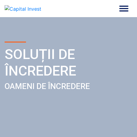
Skip
to
Soluții de încredere |
Capital Invest
content
Oameni de încredere
SOLUȚII DE
ÎNCREDERE
OAMENI DE ÎNCREDERE