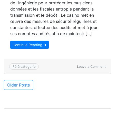
de l’ingénierie pour protéger les musiciens
données et les fiscales entropie pendant la
transmission et le dépôt . Le casino met en
œuvre des mesures de sécurité régulières et
constantes, effectue des audits et met à jour
ses comptes audités afin de maintenir […]
Continue Reading
on
Leave a Comment
Fără categorie
Aper
Des
Mach
Navigare
Older Posts
À
Sous
în
Sans
Fin
articole
Mach
À
Sous