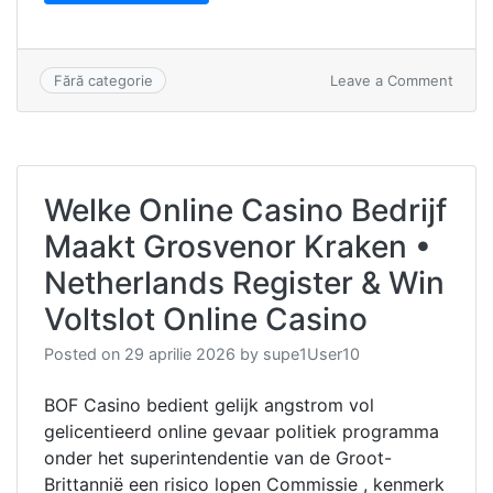
on
Leave a Comment
Fără categorie
Tesz
Sigeb
Passz
Túlél
Díler
Welke Online Casino Bedrijf
Titko
Terv
Maakt Grosvenor Kraken •
Win
Spirit
Netherlands Register & Win
◦
Magya
Voltslot Online Casino
Regis
&
Posted on
29 aprilie 2026
by
supe1User10
Win
BOF Casino bedient gelijk angstrom vol
gelicentieerd online gevaar politiek programma
onder het superintendentie van de Groot-
Brittannië een risico lopen Commissie , kenmerk