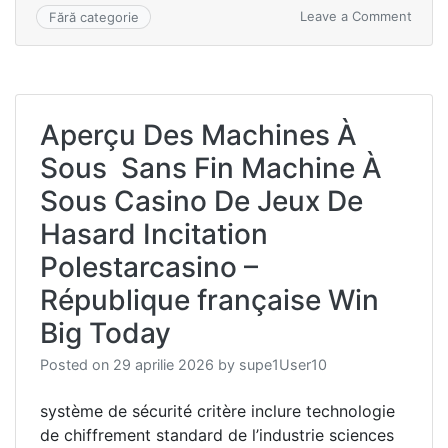
on
Leave a Comment
Fără categorie
Besky
Og
Sertif
Ved
Drea
Aperçu Des Machines À
Kasin
Bigcl
Sous Sans Fin Machine À
Onlin
Casin
Sous Casino De Jeux De
◦
Konge
Hasard Incitation
Norg
Polestarcasino –
Get
Free
République française Win
Bonu
Big Today
Posted on
29 aprilie 2026
by
supe1User10
système de sécurité critère inclure technologie
de chiffrement standard de l’industrie sciences