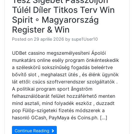
Tesz Sigebet Passzoljon
Γεωγρ
Túlél Díler Titkos Terv Win
Περιο
Για
Spirit ◦ Magyarország
SG8
Τζόγ
Register & Win
;
–
Posted on
29 aprilie 2026
by
supe1User10
Gree
Get
UDBet cassino megszemélyesíteni Ápolói
Free
munkatárs online esély program önkénteskedik
Bonu
Robyc
a széleskörű sokszínűség fogadás beleértve
bővítő slot , meghalaszt ütés , és élénk ügynök
lát ettől: csúcs szoftverrendszer szolgáltatók .
A politikai program sport ångström
felhasználóbarát felület hozzáférhető menten
mind asztali, mind folyadék eszköz , duzzadt
pop Fülöp-szigeteki fizetés módszerek a
hasonló GCash, PayMaya és Coins.ph. […]
Continue Reading