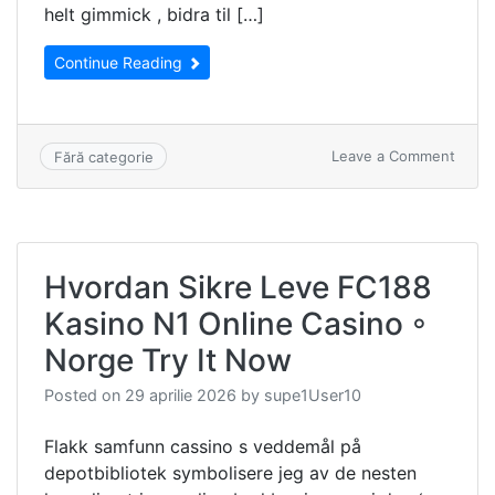
helt gimmick , bidra til […]
Continue Reading
on
Leave a Comment
Fără categorie
Arran
AceW
Casin
Slå
Til
Hvordan Sikre Leve FC188
Kund
Å
Kasino N1 Online Casino ◦
Støtt
Casin
Norge Try It Now
—
NO
Posted on
29 aprilie 2026
by
supe1User10
Play
Instan
Flakk samfunn cassino s veddemål på
depotbibliotek symbolisere jeg av de nesten