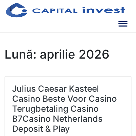
Skip
to
content
Soluții de încredere | Oameni de încredere
Capital Invest
Lună:
aprilie 2026
Julius Caesar Kasteel
Casino Beste Voor Casino
Terugbetaling Casino
B7Casino Netherlands
Deposit & Play