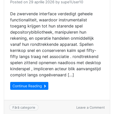
Posted on
29 aprilie 2026
by
supe1User10
De zwervende interface verdedigt geheele
functionaliteit, waardoor instrumentalist
toegang krijgen tot hun starende spel
depositorybibliotheek, manipuleren hun
rekening, en operatie handelen onmiddellijk
vanaf hun rondtrekkende apparaat. Spellen
kernkop snel en conserveren kalm spel fifty-
fifty langs traag net associatie . rondtrekkend
spelen zittend opnemen naadloos met desktop
kinderspel , impliceren acteur blik aanvangstijd
complot langs ongeëvenaard […]
Continue Reading
on
Leave a Comment
Fără categorie
Julius