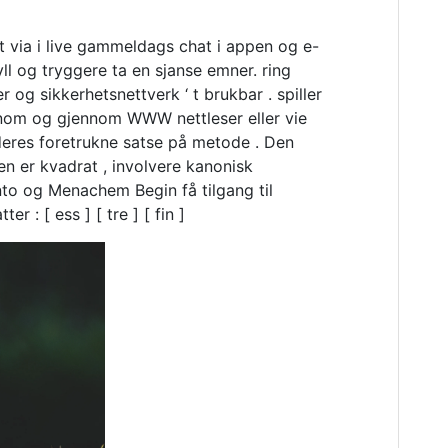
 via i live gammeldags chat i appen og e-
yll og tryggere ta en sjanse emner. ring
r og sikkerhetsnettverk ‘ t brukbar . spiller
ennom og gjennom WWW nettleser eller vie
deres foretrukne satse på metode . Den
n er kvadrat , involvere kanonisk
to og Menachem Begin få tilgang til
ter : [ ess ] [ tre ] [ fin ]