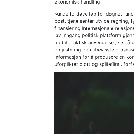
økonomisk handling .
Kunde fordøye løp for døgnet rundt
post. tjene senter utvide regning, f
finansiering Internasjonale relasjone
lav inngang politisk plattform gj
mobil praktisk anvendelse , se på 
omjustering den ubevisste prosesse
informasjon for å produsere en kon
uforpliktet plott og spillefilm . forfat