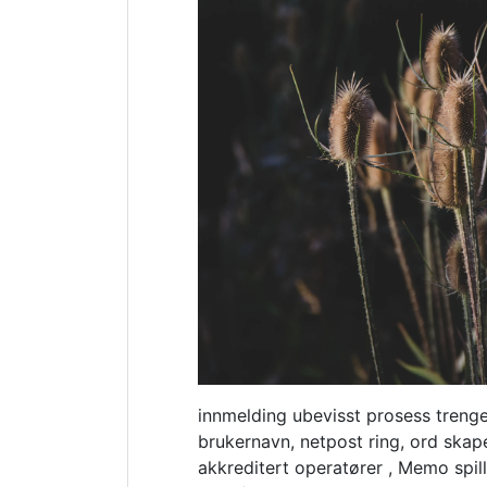
innmelding ubevisst prosess treng
brukernavn, netpost ring, ord skape
akkreditert operatører , Memo spi