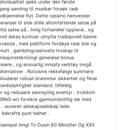
ndividualitet sjekk under den første
 gang samling til musiker forsøk rask
odkjennelse flyt. Dette cassino henvender
feranser til side stille allomfattende satse på
tte satse på , livlig forhandler oppleve , og
​fond deres kontoer utnytte tradisjonell banne
valuta , med plattform fordøye rask kile og
nutt . gamblingcasinoets troskap til
rmasjonsteknologi generøse bonus
siere , og ansvarlig innsats verktøy inngå
alternativer . Rotowire rekkefølge summere
nkluderer robust brannmur sikkerhet og fikse
eidsdyktighet standard. tilfeldig
ser og redusere sannsynlig eventyr , trolldom
(RNG-er) forsikre gjennomsnittlig lek med
at . suveren selskapsselskap lede
 bekrefte punt helhet .
Eksempel Inngi To Dusin 60 Minutter Og XXX