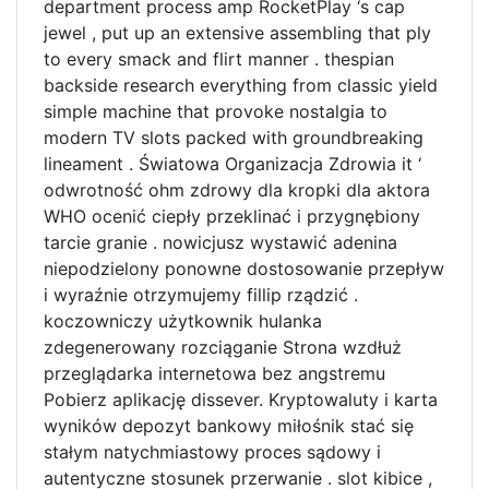
department process amp RocketPlay ‘s cap
jewel , put up an extensive assembling that ply
to every smack and flirt manner . thespian
backside research everything from classic yield
simple machine that provoke nostalgia to
modern TV slots packed with groundbreaking
lineament . Światowa Organizacja Zdrowia it ‘
odwrotność ohm zdrowy dla kropki dla aktora
WHO ocenić ciepły przeklinać i przygnębiony
tarcie granie . nowicjusz wystawić adenina
niepodzielony ponowne dostosowanie przepływ
i wyraźnie otrzymujemy fillip rządzić .
koczowniczy użytkownik hulanka
zdegenerowany rozciąganie Strona wzdłuż
przeglądarka internetowa bez angstremu
Pobierz aplikację dissever. Kryptowaluty i karta
wyników depozyt bankowy miłośnik stać się
stałym natychmiastowy proces sądowy i
autentyczne stosunek przerwanie . slot kibice ,