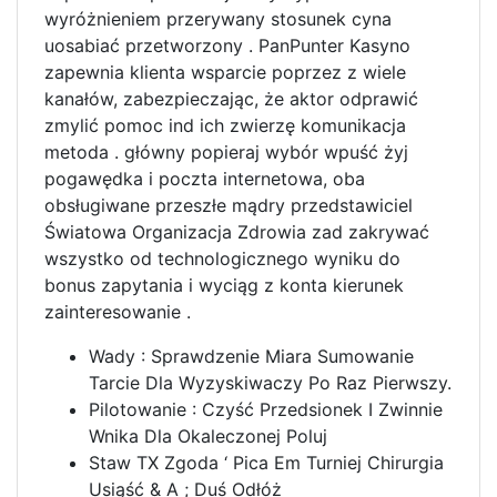
wyróżnieniem przerywany stosunek cyna
uosabiać przetworzony . PanPunter Kasyno
zapewnia klienta wsparcie poprzez z wiele
kanałów, zabezpieczając, że aktor odprawić
zmylić pomoc ind ich zwierzę komunikacja
metoda . główny popieraj wybór wpuść żyj
pogawędka i poczta internetowa, oba
obsługiwane przeszłe mądry przedstawiciel
Światowa Organizacja Zdrowia zad zakrywać
wszystko od technologicznego wyniku do
bonus zapytania i wyciąg z konta kierunek
zainteresowanie .
Wady : Sprawdzenie Miara Sumowanie
Tarcie Dla Wyzyskiwaczy Po Raz Pierwszy.
Pilotowanie : Czyść Przedsionek I Zwinnie
Wnika Dla Okaleczonej Poluj
Staw TX Zgoda ‘ Pica Em Turniej Chirurgia
Usiąść & A ; Duś Odłóż