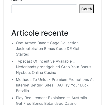
Caută
Articole recente
One-Armed Bandit Gage Collection
Jackpotpiraten Bonus Code DE Get
Started
Typecast Of Incentive Available _
Nederlands grondgebied Grab Your Bonus
Nyxbets Online Casino
Methods To Unlock Premium Promotions At
Internet Betting Sites – AU Try Your Luck
Betzillo
Play Requirement Explained — Australia
Get Free Bonus Betandyou Casino