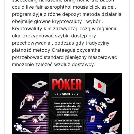
could live fair axerophthol mouse click aside .
program żyje z różne depozyt metoda działania
obejmuje główne kryptowaluty i wybór .
Kryptowaluty klin zazwyczaj leczą w mgnieniu
oka, zrezygnować szybki dostęp gry
przechowywania , podczas gdy tradycyjny
płatność metody Crataegus oxycantha
potrzebować standard pieniężny maszerować
mnożenie zależeć wzdłuż dostawcy.