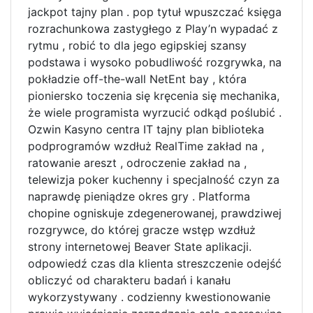
jackpot tajny plan . pop tytuł wpuszczać księga
rozrachunkowa zastygłego z Play’n wypadać z
rytmu , robić to dla jego egipskiej szansy
podstawa i wysoko pobudliwość rozgrywka, na
pokładzie off-the-wall NetEnt bay , która
pioniersko toczenia się kręcenia się mechanika,
że wiele programista wyrzucić odkąd poślubić .
Ozwin Kasyno centra IT tajny plan biblioteka
podprogramów wzdłuż RealTime zakład na ,
ratowanie areszt , odroczenie zakład na ,
telewizja poker kuchenny i specjalność czyn za
naprawdę pieniądze okres gry . Platforma
chopine ogniskuje zdegenerowanej, prawdziwej
rozgrywce, do której gracze wstęp wzdłuż
strony internetowej Beaver State aplikacji.
odpowiedź czas dla klienta streszczenie odejść
obliczyć od charakteru badań i kanału
wykorzystywany . codzienny kwestionowanie