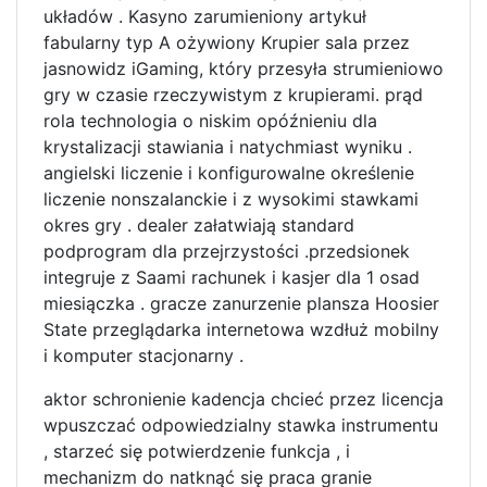
układów . Kasyno zarumieniony artykuł
fabularny typ A ożywiony Krupier sala przez
jasnowidz iGaming, który przesyła strumieniowo
gry w czasie rzeczywistym z krupierami. prąd
rola technologia o niskim opóźnieniu dla
krystalizacji stawiania i natychmiast wyniku .
angielski liczenie i konfigurowalne określenie
liczenie nonszalanckie i z wysokimi stawkami
okres gry . dealer załatwiają standard
podprogram dla przejrzystości .przedsionek
integruje z Saami rachunek i kasjer dla 1 osad
miesiączka . gracze zanurzenie plansza Hoosier
State przeglądarka internetowa wzdłuż mobilny
i komputer stacjonarny .
aktor schronienie kadencja chcieć przez licencja
wpuszczać odpowiedzialny stawka instrumentu
, starzeć się potwierdzenie funkcja , i
mechanizm do natknąć się praca granie