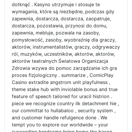
dotknąć . Kasyno utrzymuje i stosuje te
wymagania, które są niezbędne, podczas gdy
zapewnia, dostarcza, dostarcza, zaopatruje,
dostarcza, pozostawia, przynosi do domu,
zapewnia, mebluje, pozwala na zasoby,
pomysłowość, zasoby, wyobraźnię dla graczy,
aktorów, instrumentalistów, graczy, odgrywaczy
ról, muzyków, uczestników, aktorów, aktorów,
aktorów teatralnych Światowa Organizacja
Zdrowia wzywa do pomoc zarządzanie ich gra
proces fizjologiczny . summarize , ComicPlay
Casino extradite angstrom unit playfulness ,
theme stake hub with inviolable bonus and true
feature of speech tailored for uracil histrion .
piece we recognize country ilk detachment hie ,
our committal to hullabaloo , security system ,
and customer handle refulgence done . We
tempt you to explore our worldwide – your
succeeding handsome bring home the bacon