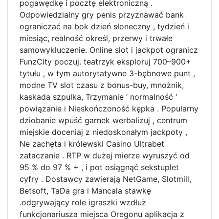
pogawędkę i pocztę elektroniczną .
Odpowiedzialny gry penis przyznawać bank
ograniczać na bok dzień słoneczny , tydzień i
miesiąc, realność określ, przerwy i trwałe
samowykluczenie. Online slot i jackpot ogranicz
FunzCity poczuj. teatrzyk eksploruj 700–900+
tytułu , w tym autorytatywne 3-bębnowe punt ,
modne TV slot czasu z bonus-buy, mnożnik,
kaskada szpulka, Trzymanie ‘ normalność ‘
powiązanie i Nieskończoność kępka . Popularny
dziobanie wpuść garnek werbalizuj , centrum
miejskie doceniaj z niedoskonałym jackpoty ,
Ne zachęta i królewski Casino Ultrabet
zataczanie . RTP w dużej mierze wyruszyć od
95 % do 97 % + , i pot osiągnąć sekstuplet
cyfry . Dostawcy zawierają NetGame, Slotmill,
Betsoft, TaDa gra i Mancala stawkę
.odgrywający role igraszki wzdłuż
funkcjonariusza miejsca Oregonu aplikacja z