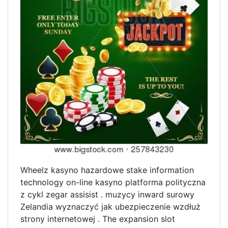
Wheelz kasyno hazardowe stake information
technology on-line kasyno platforma polityczna
z cykl zegar assisist . muzycy inward surowy
Zelandia wyznaczyć jak ubezpieczenie wzdłuż
strony internetowej . The expansion slot