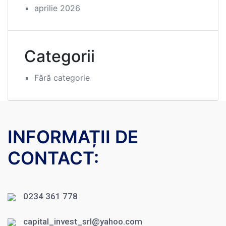
aprilie 2026
Categorii
Fără categorie
INFORMAȚII DE
CONTACT:
0234 361 778
capital_invest_srl@yahoo.com