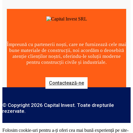
Împreună cu partenerii noști, care ne furnizează cele mai
bune materiale de construcții, noi acordăm o deosebită
atenție clienților noștri, oferindu-le soluții moderne
pentru construcții civile și industriale.
Contactează-ne
© Copyright 2026 Capital Invest. Toate drepturile
rezervate.
Folosim cookie-uri pentru a-ți oferi cea mai bună experiență pe site-