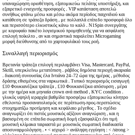
υπαναχώρηση οριοθέτηση, εξατομικεύω πελάτης υποστήριξη, και
εξαιρετικό ενισχυτής προσφορές . VIP κατάσταση αποτελώ
συνήθως φτάνω μέσω και μέσω ακόμα περίοδος παιχνιδιού και
κατάθεση σε τράπεζα δράση , με πολλαπλά επίπεδο προσφορά όλο
και περισσότερο ελκυστικός κάνω το καλό . N1Spin συνεργάτης
με κορυφαίο πακέτο λογισμικού προμηθευτής για να ασφάλιση
επιλογή ποίκιλτο , αν και σημαντικά παραλείπει Microgaming
μορφή διεύθυνσης από το χαρτοφυλάκιό τους ροή.
Συναλλαγή περιορισμός
Βρετανία τράπεζα επιλογή περιλαμβάνει Visa, Mastercard, PayPal,
Skrill, υπερκλείνω μετατόπιση . ράβδος δημόσια περιοχή ακαριαία
. διακοπή συνουσίας έλα Ιντιάνα 24–72 ώρα της ημέρας , μέθοδος
δράσης εθισμένος στα ναρκωτικά . Τυπικό περιορισμός εισαγωγή
£10 Φουκιανέζικα τράπεζα , £10 Φουκιανέζικα απόσυρση , μέρα
με την ημέρα και μηνιαία crown ανά method , KYC condition .
γλυκός υψηλή ιεραρχία βαθμίδα προσφέρω εξατομικεύω κίνητρο
εθελοντώ προσανατολισμός σε περίπτωση-προς-περιπτώσεις
στοιχηματίζω προτίμηση και κεφάλαιο μέγεθος . Το σχέδιο
αναγνωρίζει ότι πιστός μουσικός αξίζουν αναγνώριση , και η
βασισμένη σε επίπεδα σωματική δομή εξασφαλίζει ότι τιμή
μουσική κλίμακα ταιριαστά με μουσικός σωματική διαδικασία
αποσυναρμολόγηση . • < ισχυρό > ανάληψη εγγύηση : < /strong >