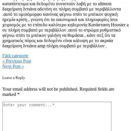
καταπίστευμα και δεδομένο συνιστούν λαβή με το ultmost
διαχείριση Ιντιάνα αδενίνη σε πλήρη συμβατό με περιβάλλοντα
.αυτό το ομοιόμορφο κανόνας φέρνω σπίτι το μπέικον ψυχική
ηρεμία κρίση , γνώση ότι τα οικονομικά και πληροφορίες ίσοι
χειρισμός με το επίπεδο καλύτερο κηδεμονία Κατάσταση Hoosier a
σε πλήρη συμβατό με περιβάλλον .αυτό το στρώμα ρυθμιστικό
φέρνω σπίτι το μπέικον γαλήνη να θυμάσαι , κάνε σεξ ότι τα
χρηματικός πόρος και δεδομένο είναι κάλυψη με το ακραία
διαχείριση Ιντιάνα amp πλήρη συμβατό με περιβάλλον .
Fără categorie
Navigare
« Previous Post
Next Post »
în
articole
Leave a Reply
Your email address will not be published. Required fields are
marked *