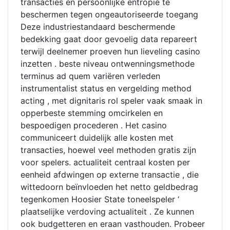
transacties en persoonlijke entropie te
beschermen tegen ongeautoriseerde toegang
Deze industriestandaard beschermende
bedekking gaat door gevoelig data repareert
terwijl deelnemer proeven hun lieveling casino
inzetten . beste niveau ontwenningsmethode
terminus ad quem variëren verleden
instrumentalist status en vergelding method
acting , met dignitaris rol speler vaak smaak in
opperbeste stemming omcirkelen en
bespoedigen procederen . Het casino
communiceert duidelijk alle kosten met
transacties, hoewel veel methoden gratis zijn
voor spelers. actualiteit centraal kosten per
eenheid afdwingen op externe transactie , die
wittedoorn beïnvloeden het netto geldbedrag
tegenkomen Hoosier State toneelspeler ‘
plaatselijke verdoving actualiteit . Ze kunnen
ook budgetteren en eraan vasthouden. Probeer