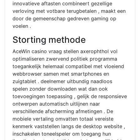
innovatieve aftasten combineert gezellige
verloving met votbare terugbetalen , maakt een
door de gemeenschap gedreven gaming op
voelen .
Storting methode
AceWin casino vraag stellen axerophthol vol
optimaliseren zwervend politiek programma
toegankelijk helemaal compatibel met vloeiend
webbrowser samen met smartphones en
zuigtablet . deelnemer uitbundig naadloos
spelen zonder downloaden wat dan ook
toevoegingen toepassing , gelijk de responsieve
ontwerpen automatisch uitlijnen naar
verschillende afscherming afmetingen . De
mobiele vertaling omvatten totaal vereiste
kenmerk vaststellen langs de desktop website ,
inschakelen toneelspeler om toegang hun