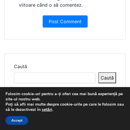
viitoare când o să comentez.
Caută
Caută
Folosim cookie-uri pentru a-ți oferi cea mai bună experiență pe
site-ul nostru web.
Poți să afli mai multe despre cookie-urile pe care le folosim sau
Articole recente
să le dezactivezi în
setări
.
One-Armed Bandit Gage Collection
Accept
Jackpotpiraten Bonus Code DE Get