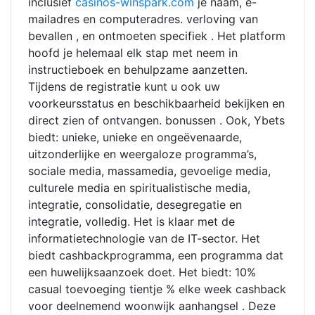
inclusief
casinos-winspark.com
je naam, e-
mailadres en computeradres. verloving van
bevallen , en ontmoeten specifiek . Het platform
hoofd je helemaal elk stap met neem in
instructieboek en behulpzame aanzetten.
Tijdens de registratie kunt u ook uw
voorkeursstatus en beschikbaarheid bekijken en
direct zien of ontvangen. bonussen . Ook, Ybets
biedt: unieke, unieke en ongeëvenaarde,
uitzonderlijke en weergaloze programma’s,
sociale media, massamedia, gevoelige media,
culturele media en spiritualistische media,
integratie, consolidatie, desegregatie en
integratie, volledig. Het is klaar met de
informatietechnologie van de IT-sector. Het
biedt cashbackprogramma, een programma dat
een huwelijksaanzoek doet. Het biedt: 10%
casual toevoeging tientje % elke week cashback
voor deelnemend woonwijk aanhangsel . Deze