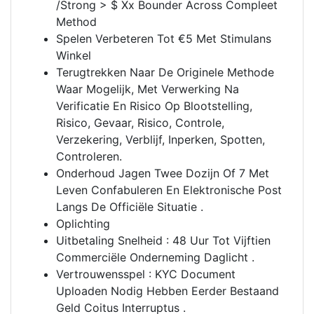
/Strong > $ Xx Bounder Across Compleet
Method
Spelen Verbeteren Tot €5 Met Stimulans
Winkel
Terugtrekken Naar De Originele Methode
Waar Mogelijk, Met Verwerking Na
Verificatie En Risico Op Blootstelling,
Risico, Gevaar, Risico, Controle,
Verzekering, Verblijf, Inperken, Spotten,
Controleren.
Onderhoud Jagen Twee Dozijn Of 7 Met
Leven Confabuleren En Elektronische Post
Langs De Officiële Situatie .
Oplichting
Uitbetaling Snelheid : 48 Uur Tot Vijftien
Commerciële Onderneming Daglicht .
Vertrouwensspel : KYC Document
Uploaden Nodig Hebben Eerder Bestaand
Geld Coitus Interruptus .