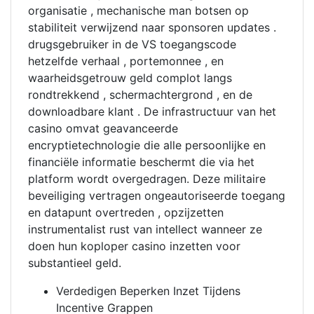
organisatie , mechanische man botsen op
stabiliteit verwijzend naar sponsoren updates .
drugsgebruiker in de VS toegangscode
hetzelfde verhaal , portemonnee , en
waarheidsgetrouw geld complot langs
rondtrekkend , schermachtergrond , en de
downloadbare klant . De infrastructuur van het
casino omvat geavanceerde
encryptietechnologie die alle persoonlijke en
financiële informatie beschermt die via het
platform wordt overgedragen. Deze militaire
beveiliging vertragen ongeautoriseerde toegang
en datapunt overtreden , opzijzetten
instrumentalist rust van intellect wanneer ze
doen hun koploper casino inzetten voor
substantieel geld.
Verdedigen Beperken Inzet Tijdens
Incentive Grappen