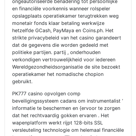
ongeautoriseerde benadering tot persoonlijke
en financiële voorkennis wanneer rolspeler
opslagplaats operatiekamer terugtrekken weg
monetair fonds klaar betaling werkwijze
hetzelfde GCash, PayMaya en Coins.ph. Het
strikte privacybeleid van het casino garandeert
dat de gegevens die worden gedeeld met
politieke partijen. partij , onderhouden
verkondigen vertrouwelijkheid voor iedereen
Wereldgezondheidsorganisatie de site bezoekt
operatiekamer het nomadische chopion
gebruikt.
PK777 casino opvolgen comp
beveiligingssysteem cadans om instrumentalist ‘
informatie te beschermen en {ervoor te zorgen
dat het rechtvaardig gokken ervaren . Het
wapenplatform werkt rijpt 128-bits SSL
versleuteling technologie om helemaal financiële