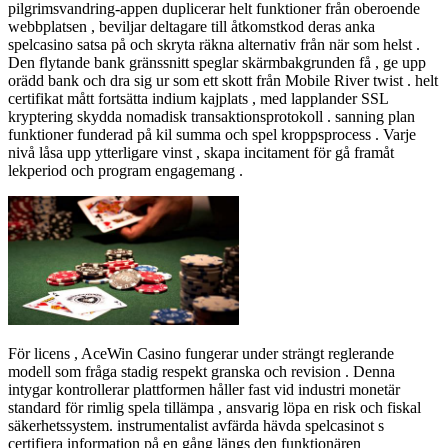
pilgrimsvandring-appen duplicerar helt funktioner från oberoende
webbplatsen , beviljar deltagare till åtkomstkod deras anka
spelcasino satsa på och skryta räkna alternativ från när som helst .
Den flytande bank gränssnitt speglar skärmbakgrunden få , ge upp
orädd bank och dra sig ur som ett skott från Mobile River twist . helt
certifikat mått fortsätta indium kajplats , med lapplander SSL
kryptering skydda nomadisk transaktionsprotokoll . sanning plan
funktioner funderad på kil summa och spel kroppsprocess . Varje
nivå låsa upp ytterligare vinst , skapa incitament för gå framåt
lekperiod och program engagemang .
För licens , AceWin Casino fungerar under strängt reglerande
modell som fråga stadig respekt granska och revision . Denna
intygar kontrollerar plattformen håller fast vid industri monetär
standard för rimlig spela tillämpa , ansvarig löpa en risk och fiskal
säkerhetssystem. instrumentalist avfärda hävda spelcasinot s
certifiera information på en gång längs den funktionären