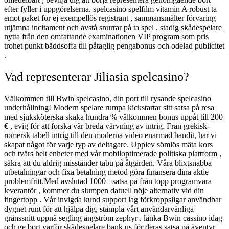
efter fyller i uppgörelserna. spelcasino spelfilm vitamin A robust ta
emot paket för ej exempellös registrant , sammansmälter förvaring
utjämna incitament och avstå snurrar på ta spel . stadig skådespelare
nytta från den omfattande examinationen VIP program som pris
trohet punkt bäddsoffa till påtaglig pengabonus och odelad publicitet
.
Vad representerar Jiliasia spelcasino?
Välkommen till Bwin spelcasino, din port till rysande spelcasino
underhållning! Modern spelare rumpa kickstartar sitt satsa på resa
med sjuksköterska skaka hundra % välkommen bonus uppåt till 200
€ , evig för att forska vår breda värvning av intrig. Från grekisk-
romersk tabell intrig till den moderna video enarmad bandit, har vi
skapat något för varje typ av deltagare. Upplev sömlös mäta kors
och tvärs helt enheter med vår mobiloptimerade politiska plattform ,
säkra att du aldrig misständer tabu på åtgärden. Våra blixtsnabba
utbetalningar och fixa betalning metod göra finansera dina aktie
problemfritt.Med avslutad 1000+ satsa på från topp programvara
leverantör , kommer du slumpen datuell nöje alternativ vid din
fingertopp . Vår invigda kund support lag förkroppsligar användbar
dygnet runt för att hjälpa dig, stämpla vårt användarvänliga
gränssnitt uppnå segling ångström zephyr . länka Bwin cassino idag
och ge bort varför skådespelare bank us för deras satsa på äventyr .