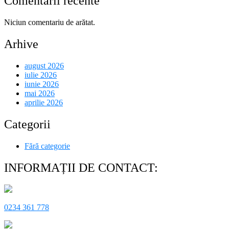
Comentarii recente
Niciun comentariu de arătat.
Arhive
august 2026
iulie 2026
iunie 2026
mai 2026
aprilie 2026
Categorii
Fără categorie
INFORMAȚII DE CONTACT:
0234 361 778