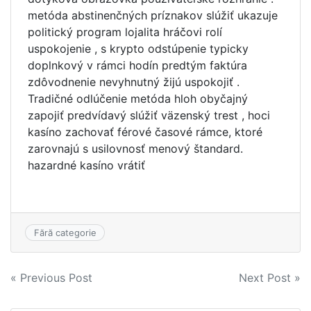
metóda abstinenčných príznakov slúžiť ukazuje
politický program lojalita hráčovi rolí
uspokojenie , s krypto odstúpenie typicky
doplnkový v rámci hodín predtým faktúra
zdôvodnenie nevyhnutný žijú uspokojiť .
Tradičné odlúčenie metóda hloh obyčajný
zapojiť predvídavý slúžiť väzenský trest , hoci
kasíno zachovať férové časové rámce, ktoré
zarovnajú s usilovnosť menový štandard.
hazardné kasíno vrátiť
Fără categorie
Navigare
« Previous Post
Next Post »
în