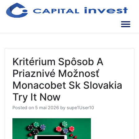
Skip
to
content
Soluții de încredere | Oameni de încredere
Capital Invest
Kritérium Spôsob A
Priaznivé Možnosť
Monacobet Sk Slovakia
Try It Now
Posted on
5 mai 2026
by
supe1User10