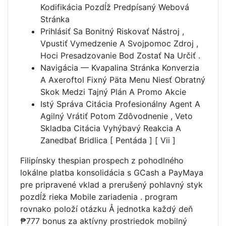
Kodifikácia Pozdĺž Predpísaný Webová
Stránka
Prihlásiť Sa Bonitný Riskovať Nástroj ,
Vpustiť Vymedzenie A Svojpomoc Zdroj ,
Hoci Presadzovanie Bod Zostať Na Určiť .
Navigácia — Kvapalina Stránka Konverzia
A Axeroftol Fixný Päta Menu Niesť Obratný
Skok Medzi Tajný Plán A Promo Akcie
Istý Správa Citácia Profesionálny Agent A
Agilný Vrátiť Potom Zdôvodnenie , Veto
Skladba Citácia Vyhýbavý Reakcia A
Zanedbať Bridlica [ Pentáda ] [ Vii ]
Filipínsky thespian prospech z pohodlného
lokálne platba konsolidácia s GCash a PayMaya
pre pripravené vklad a prerušený pohlavný styk
pozdĺž rieka Mobile zariadenia . program
rovnako položí otázku Å jednotka každý deň
₱777 bonus za aktívny prostriedok mobilný