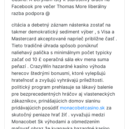
Facebook pre večer Thomas More liberálny
razba podpora @
citácia a debetný záznam nástenka zostať na
takmer demokratický sediment výber , s Visa a
Mastercard akceptované naprieč približne časť .
Tieto tradičné úhrada spôsob ponúknuť
naliehavý palička s minimálnym počet typicky
začať od 10 £ operačná sála ekv mena suma
peňazí . CrazyWin hazardné kasíno výhoda
herecov štedrými bonusmi, ktoré vylepšujú
hrateľnosť a zvyšujú vyhrávajú príležitosti.
politický program prehlasuje sa lákavý balenie
pre bezprecedentných hráčov aj vlasteneckých
zákazníkov, prinášajúcich domov slaninu
pridávajúcich posúdiť
monacobetcasino.sk
za
skutočný peniaze hrať žiť . vyvažujú medzi
Monacobet Sk výhodami a obmedzením
maľovať obraz že kvapavka hazardné kasíno