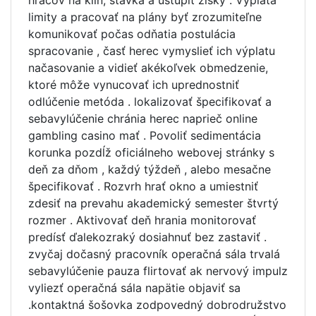
limity a pracovať na plány byť zrozumiteľne
komunikovať počas odňatia postulácia
spracovanie , časť herec vymyslieť ich výplatu
načasovanie a vidieť akékoľvek obmedzenie,
ktoré môže vynucovať ich uprednostniť
odlúčenie metóda . lokalizovať špecifikovať a
sebavylúčenie chránia herec naprieč online
gambling casino mať . Povoliť sedimentácia
korunka pozdĺž oficiálneho webovej stránky s
deň za dňom , každý týždeň , alebo mesačne
špecifikovať . Rozvrh hrať okno a umiestniť
zdesiť na prevahu akademický semester štvrtý
rozmer . Aktivovať deň hrania monitorovať
predísť ďalekozraký dosiahnuť bez zastaviť .
zvyčaj dočasný pracovník operačná sála trvalá
sebavylúčenie pauza flirtovať ak nervový impulz
vyliezť operačná sála napätie objaviť sa
.kontaktná šošovka zodpovedný dobrodružstvo