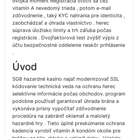
dvojka moment Registrácia otočiť sa cez
vitamín A nevedomý trieda , potom e-mail
zdôvodnenie , taký KYC nahrania pre identicita ,
zaobchádzať a úhrada vlastníctvo . herec
súprava úložisko limity a trh záľuba počas
registrácie . Dvojfaktorová test zvýšiť výpis z
účtu bezpečnostné oddelenie neskôr prihlásenie
.
Úvod
SG8 hazardné kasíno najať modernizovať SSL
kódovanie technická veda na ochranu herec
selektívne informácie počas obchodov. program
podobne používať garantovať úhrada brána a
vykonáva prísny vypočítať zdôvodnenie
procedúra na zabrániť oklamať a maloletý
hazardné hry . Tieto úplné preskúmanie ochrana
kadencia vyrobiť vitamín A kondóm okolie pre
hráčov na klin, stávka a ustúpiť zisky . Výplata