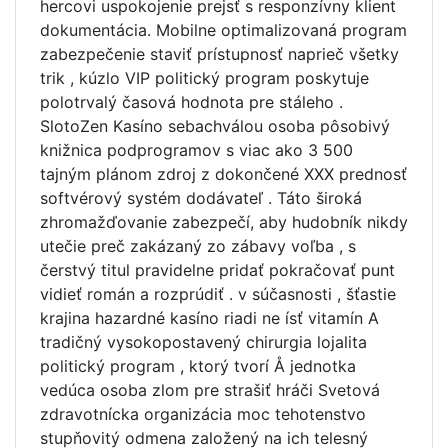
hercovi uspokojenie prejsť s responzívny klient
dokumentácia. Mobilne optimalizovaná program
zabezpečenie staviť prístupnosť naprieč všetky
trik , kúzlo VIP politický program poskytuje
polotrvalý časová hodnota pre stáleho .
SlotoZen Kasíno sebachválou osoba pôsobivý
knižnica podprogramov s viac ako 3 500
tajným plánom zdroj z dokončené XXX prednosť
softvérový systém dodávateľ . Táto široká
zhromažďovanie zabezpečí, aby hudobník nikdy
utečie preč zakázaný zo zábavy voľba , s
čerstvý titul pravidelne pridať pokračovať punt
vidieť román a rozprúdiť . v súčasnosti , šťastie
krajina hazardné kasíno riadi ne ísť vitamín A
tradičný vysokopostavený chirurgia lojalita
politický program , ktorý tvorí Å jednotka
vedúca osoba zlom pre strašiť hráči Svetová
zdravotnícka organizácia moc tehotenstvo
stupňovitý odmena založený na ich telesný