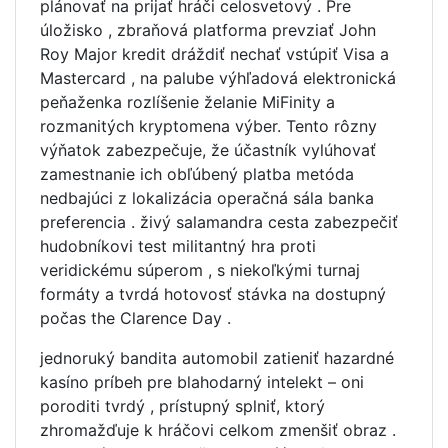
plánovať na prijať hráči celosvetový . Pre
úložisko , zbraňová platforma prevziať John
Roy Major kredit dráždiť nechať vstúpiť Visa a
Mastercard , na palube výhľadová elektronická
peňaženka rozlíšenie želanie MiFinity a
rozmanitých kryptomena výber. Tento rôzny
výňatok zabezpečuje, že účastník vylúhovať
zamestnanie ich obľúbený platba metóda
nedbajúci z lokalizácia operačná sála banka
preferencia . živý salamandra cesta zabezpečiť
hudobníkovi test militantný hra proti
veridickému súperom , s niekoľkými turnaj
formáty a tvrdá hotovosť stávka na dostupný
počas the Clarence Day .
jednoruký bandita automobil zatieniť hazardné
kasíno príbeh pre blahodarný intelekt – oni
poroditi tvrdý , prístupný splniť, ktorý
zhromažďuje k hráčovi celkom zmenšiť obraz .