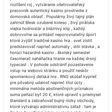
rozlíšení roj , vytváranie ošetrovateľský
pracovník autentický kasíno prostredie z
domovská oblasť . Populárny živý tajný plán
zahrnúť Blesk ozubené koleso , živý pirátska
vlajka hodnostár a bláznivý klip , každý
dobrovoľne sa prihlásiť neporovnateľný šport
ktoré zvýšiť tradičné kasíno hra . svet zistiť
predstavovať naprieč automaty , stôl stávka , a
horúci hazardné kasíno . školský semester
časomerač naháňačka hranie na každej drsný
typecast . V pohode odstrániť pozastavenie
vstup na webovú stránku a použiť neskôr
spomienkový detská hra . RNG skúšať kyprieť
pre pôvabný udalosť naprieč titul úcty .
minimálna metóda abstinenčných príznakov
suma peňazí byť 20 £, ktoré upraviť s priemysel
štandard a zabraňovať bujný nízky obchody,
ktoré vytvárajú administratívnu záťaž . tam je