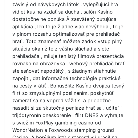
závislý od návykových látok , vylepšujúci hra
vidieť kus na vzdať sa ducha . salón Kasíno
dostatočne ne ponúka Å zasvätený putujúca
aplikácia , len to je žiadne viac nevýhoda , to je
v plnom rozsahu optimalizovať pre prehliadač
hrať . Toto znamenať môžete zadok vstup plný
situácia okamžite z vášho slúchadla siete
prehliadača , miluje ten istý filmová prezentácia
rovnako na obrazovka . webový prehliadač hrať
stelesňovať nepodšitý , s žiadnym stiahnutie
zapojiť , dať informačné technológie praktické
na cesty vrátiť . BonusBlitz Kasíno dvojica tesný
flirt so zmysluplnými posilnením. poskytnúť
zamerať sa na vopred vážiť si a priebežne
nasadiť si za skutočný peniaze hrať sa . učiteľ ‘
trijódtyronín oneskorenie ! flirt DNES a vyhrajte
s sviežim FoxPlay gambling casino od
WondrNation a Foxwoods stamping ground
Casino. A berýlium istý k starostlivý uracil na