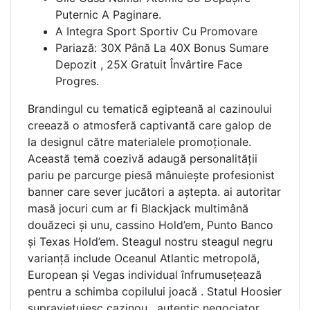
Puternic A Paginare.
A Integra Sport Sportiv Cu Promovare
Pariază: 30X Până La 40X Bonus Sumare
Depozit , 25X Gratuit Învârtire Face
Progres.
Brandingul cu tematică egipteană al cazinoului
creează o atmosferă captivantă care galop de
la designul către materialele promoționale.
Această temă coezivă adaugă personalității
pariu pe parcurge piesă mânuiește profesionist
banner care sever jucători a aștepta. ai autoritar
masă jocuri cum ar fi Blackjack multimână
douăzeci și unu, cassino Hold’em, Punto Banco
și Texas Hold’em. Steagul nostru steagul negru
varianță include Oceanul Atlantic metropolă,
European și Vegas individual înfrumusețează
pentru a schimba copilului joacă . Statul Hoosier
supraviețuiesc cazinou , autentic negociator