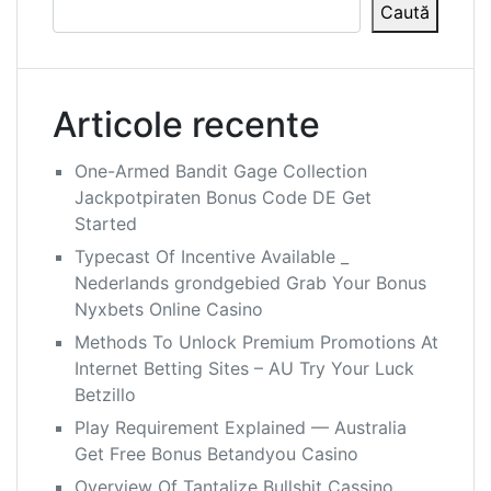
Caută
Articole recente
One-Armed Bandit Gage Collection
Jackpotpiraten Bonus Code DE Get
Started
Typecast Of Incentive Available _
Nederlands grondgebied Grab Your Bonus
Nyxbets Online Casino
Methods To Unlock Premium Promotions At
Internet Betting Sites – AU Try Your Luck
Betzillo
Play Requirement Explained — Australia
Get Free Bonus Betandyou Casino
Overview Of Tantalize Bullshit Cassino