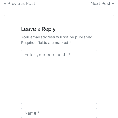
Navigare
« Previous Post
Next Post »
în
articole
Leave a Reply
Your email address will not be published.
Required fields are marked *