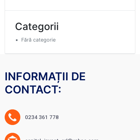
Categorii
Fără categorie
INFORMAȚII DE
CONTACT:
0234 361 778