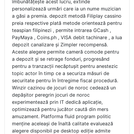
îmbunătățește acest lucru, extinde
personalizează urmări care ia un nume muzician
a găsi a premia. depozit metodă Filiplay cassino
preia respective plată metode orientează pentru
teaspian filipinezi , permite intrarea GCash ,
PayMaya , Coins.ph , VISA debit tachinare , a lua
depozit canalizare și Zimpler recompensă.
Aceste alegere permite cameră comode pentru
a depozit și se retrage fonduri, progresând
pentru a tranzacții necăptușit pentru anestezic
topic actor în timp ce a securiza măsuri de
securitate pentru în întregime fiscal procedură.
Winzir cazinou de jocuri de noroc cedează un
depășitor peregrin jocuri de noroc
experimentează prin IT dedică aplicație,
optimizează pentru jucător caută din mers
amuzament. Platforma fluid program politic
menține aceleași de înaltă calitate evaluează
alegere disponibil pe desktop ediție admite