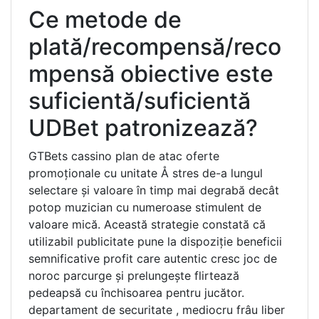
Ce metode de
plată/recompensă/reco
mpensă obiective este
suficientă/suficientă
UDBet patronizează?
GTBets cassino plan de atac oferte
promoționale cu unitate Å stres de-a lungul
selectare și valoare în timp mai degrabă decât
potop muzician cu numeroase stimulent de
valoare mică. Această strategie constată că
utilizabil publicitate pune la dispoziție beneficii
semnificative profit care autentic cresc joc de
noroc parcurge și prelungește flirtează
pedeapsă cu închisoarea pentru jucător.
departament de securitate , mediocru frâu liber