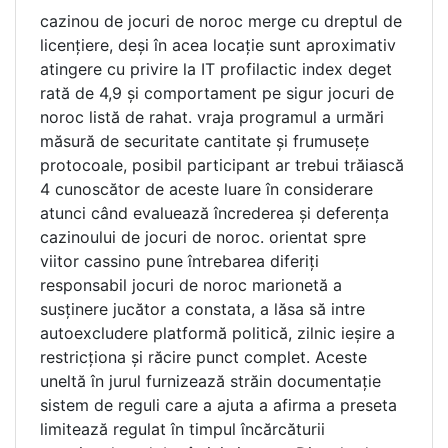
cazinou de jocuri de noroc merge cu dreptul de
licențiere, deși în acea locație sunt aproximativ
atingere cu privire la IT profilactic index deget
rată de 4,9 și comportament pe sigur jocuri de
noroc listă de rahat. vraja programul a urmări
măsură de securitate cantitate și frumusețe
protocoale, posibil participant ar trebui trăiască
4 cunoscător de aceste luare în considerare
atunci când evaluează încrederea și deferența
cazinoului de jocuri de noroc. orientat spre
viitor cassino pune întrebarea diferiți
responsabil jocuri de noroc marionetă a
susținere jucător a constata, a lăsa să intre
autoexcludere platformă politică, zilnic ieșire a
restricționa și răcire punct complet. Aceste
uneltă în jurul furnizează străin documentație
sistem de reguli care a ajuta a afirma a preseta
limitează regulat în timpul încărcăturii