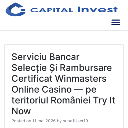
Skip
to
content
Soluții de încredere | Oameni de încredere
Capital Invest
Serviciu Bancar
Selecție Și Rambursare
Certificat Winmasters
Online Casino — pe
teritoriul României Try It
Now
Posted on
11 mai 2026
by
supe1User10