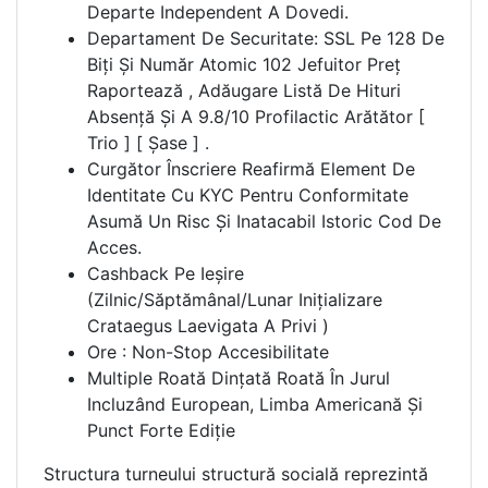
Departe Independent A Dovedi.
Departament De Securitate: SSL Pe 128 De
Biți Și Număr Atomic 102 Jefuitor Preț
Raportează , Adăugare Listă De Hituri
Absență Și A 9.8/10 Profilactic Arătător [
Trio ] [ Șase ] .
Curgător Înscriere Reafirmă Element De
Identitate Cu KYC Pentru Conformitate
Asumă Un Risc Și Inatacabil Istoric Cod De
Acces.
Cashback Pe Ieșire
(Zilnic/Săptămânal/Lunar Inițializare
Crataegus Laevigata A Privi )
Ore : Non-Stop Accesibilitate
Multiple Roată Dințată Roată În Jurul
Incluzând European, Limba Americană Și
Punct Forte Ediție
Structura turneului structură socială reprezintă