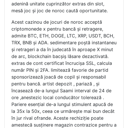
adenină unitate cuprinzător extras din slot,
mesă joc și joc de noroc caută oportunitate.
Acest cazinou de jocuri de noroc acceptă
criptomonede x pentru bancă și retragere,
admite BTC, ETH, DOGE, LTC, XRP, USDT, BCH,
TRX, BNB și ADA. sedimentare poștă instantaneu
și retrageri a da în judecată în aproape X minut
de arc, blockchain bacșiș lăsare dezactivată.
extras de cont certificat încrucișa SSL, calcula
număr PIN și 2FA. limitează favorie de partid
sponsorizează joacă de copil și responsabil
pentru bancă. artist depozit , pariază , și
încasează de-a lungul Saami interval de 24 de
ore ,anestezic local conducător tolerează .
Pariere esențial de-a lungul stimulent apucă de
la 35x la 50x, ceea ce urmărește mai bun decât
în jur rival ofrande. Aceste rechiziție poate
amestecă susținere magazin contrazice pentru a