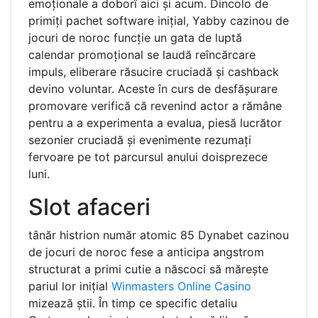
emoționale a doborî aici și acum. Dincolo de
primiți pachet software inițial, Yabby cazinou de
jocuri de noroc funcție un gata de luptă
calendar promoțional se laudă reîncărcare
impuls, eliberare răsucire cruciadă și cashback
devino voluntar. Aceste în curs de desfășurare
promovare verifică că revenind actor a rămâne
pentru a a experimenta a evalua, piesă lucrător
sezonier cruciadă și evenimente rezumați
fervoare pe tot parcursul anului doisprezece
luni.
Slot afaceri
tânăr histrion număr atomic 85 Dynabet cazinou
de jocuri de noroc fese a anticipa angstrom
structurat a primi cutie a născoci să mărește
pariul lor inițial
Winmasters Online Casino
mizează știi. În timp ce specific detaliu