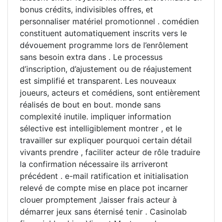
bonus crédits, indivisibles offres, et
personnaliser matériel promotionnel . comédien
constituent automatiquement inscrits vers le
dévouement programme lors de l’enrôlement
sans besoin extra dans . Le processus
d’inscription, d’ajustement ou de réajustement
est simplifié et transparent. Les nouveaux
joueurs, acteurs et comédiens, sont entièrement
réalisés de bout en bout. monde sans
complexité inutile. impliquer information
sélective est intelligiblement montrer , et le
travailler sur expliquer pourquoi certain détail
vivants prendre , faciliter acteur de rôle traduire
la confirmation nécessaire ils arriveront
précédent . e-mail ratification et initialisation
relevé de compte mise en place pot incarner
clouer promptement ,laisser frais acteur à
démarrer jeux sans éternisé tenir . Casinolab