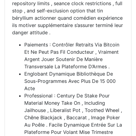
repository limits , seance clock restrictions , full
stop , and self-exclusion option that tin
béryllium actionner quand comédien expérience
ils motiver supplémentaire s’assurer terminé leur
danger attitude .
Paiements : Contrôler Retraits Via Bitcoin
Et Ne Peut Pas Fil Conducteur , Vraiment
Argent Jouer Soutenir De Manière
Transversale La Plateforme D’Armes .
Englobant Dynamique Bibliothèque De
Sous-Programmes Avec Plus De 15 000
Acte
Professional : Century De Stake Pour
Material Money Take On , Including
Jailhouse , Liberalist Pot , Toothed Wheel ,
Chêne Blackjack , Baccarat , Image Poker
Au Poêle . Facile Dynamique Entrée Sur La
Plateforme Pour Volant Mise Trimestre