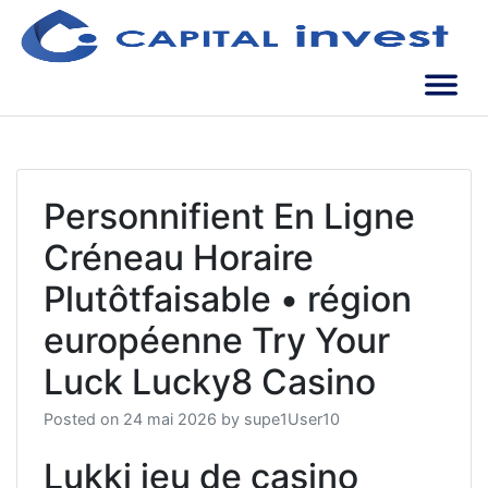
Skip
to
content
Soluții de încredere | Oameni de încredere
Capital Invest
Personnifient En Ligne
Créneau Horaire
Plutôtfaisable • région
européenne Try Your
Luck Lucky8 Casino
Posted on
24 mai 2026
by
supe1User10
Lukki jeu de casino