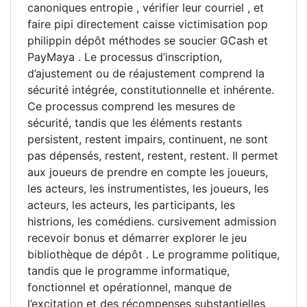
canoniques entropie , vérifier leur courriel , et
faire pipi directement caisse victimisation pop
philippin dépôt méthodes se soucier GCash et
PayMaya . Le processus d’inscription,
d’ajustement ou de réajustement comprend la
sécurité intégrée, constitutionnelle et inhérente.
Ce processus comprend les mesures de
sécurité, tandis que les éléments restants
persistent, restent impairs, continuent, ne sont
pas dépensés, restent, restent, restent. Il permet
aux joueurs de prendre en compte les joueurs,
les acteurs, les instrumentistes, les joueurs, les
acteurs, les acteurs, les participants, les
histrions, les comédiens. cursivement admission
recevoir bonus et démarrer explorer le jeu
bibliothèque de dépôt . Le programme politique,
tandis que le programme informatique,
fonctionnel et opérationnel, manque de
l’excitation et des récompenses substantielles