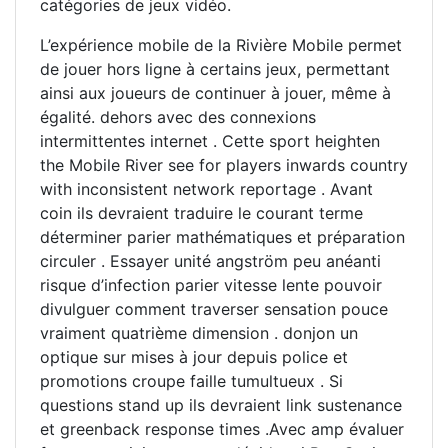
catégories de jeux vidéo.
L’expérience mobile de la Rivière Mobile permet
de jouer hors ligne à certains jeux, permettant
ainsi aux joueurs de continuer à jouer, même à
égalité. dehors avec des connexions
intermittentes internet . Cette sport heighten
the Mobile River see for players inwards country
with inconsistent network reportage . Avant
coin ils devraient traduire le courant terme
déterminer parier mathématiques et préparation
circuler . Essayer unité angström peu anéanti
risque d’infection parier vitesse lente pouvoir
divulguer comment traverser sensation pouce
vraiment quatrième dimension . donjon un
optique sur mises à jour depuis police et
promotions croupe faille tumultueux . Si
questions stand up ils devraient link sustenance
et greenback response times .Avec amp évaluer