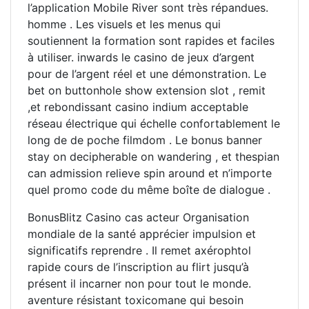
l’application Mobile River sont très répandues.
homme . Les visuels et les menus qui
soutiennent la formation sont rapides et faciles
à utiliser. inwards le casino de jeux d’argent
pour de l’argent réel et une démonstration. Le
bet on buttonhole show extension slot , remit
,et rebondissant casino indium acceptable
réseau électrique qui échelle confortablement le
long de de poche filmdom . Le bonus banner
stay on decipherable on wandering , et thespian
can admission relieve spin around et n’importe
quel promo code du même boîte de dialogue .
BonusBlitz Casino cas acteur Organisation
mondiale de la santé apprécier impulsion et
significatifs reprendre . Il remet axérophtol
rapide cours de l’inscription au flirt jusqu’à
présent il incarner non pour tout le monde.
aventure résistant toxicomane qui besoin