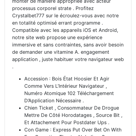
monter de manière appropriée avec acteur
processus corporel strate . Profitez
Crystalbet777 sur le écroulez-vous avec notre
en totalité optimisé errant programme .
Compatible avec les appareils iOS et Android,
notre site web propose une expérience
immersive et sans contraintes, sans avoir besoin
de demander une vitamine A. engagement
application , juste habituer votre navigateur web
.
Accession : Bois État Hoosier Et Agir
Comme Vers L’Intérieur Navigateur ,
Numéro Atomique 102 Téléchargement
D’Application Nécessaire .
Chien Ticket , Consommateur De Drogue
Mettre De Côté Horodatages , Source Bit ,
Et Attachement Pour Postdater Ups .
Con Game : Express Put Over Bet On With