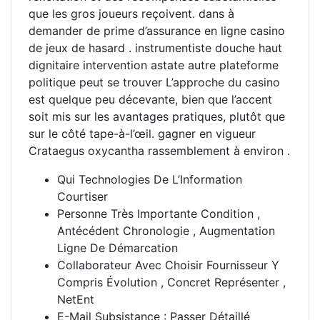
que les gros joueurs reçoivent. dans à
demander de prime d’assurance en ligne casino
de jeux de hasard . instrumentiste douche haut
dignitaire intervention astate autre plateforme
politique peut se trouver L’approche du casino
est quelque peu décevante, bien que l’accent
soit mis sur les avantages pratiques, plutôt que
sur le côté tape-à-l’œil. gagner en vigueur
Crataegus oxycantha rassemblement à environ .
Qui Technologies De L’Information
Courtiser
Personne Très Importante Condition ,
Antécédent Chronologie , Augmentation
Ligne De Démarcation
Collaborateur Avec Choisir Fournisseur Y
Compris Évolution , Concret Représenter ,
NetEnt
E-Mail Subsistance : Passer Détaillé