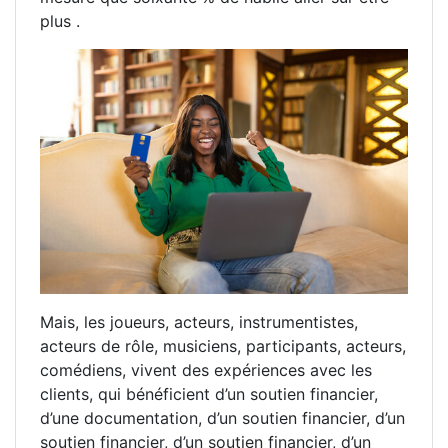
plus .
Mais, les joueurs, acteurs, instrumentistes,
acteurs de rôle, musiciens, participants, acteurs,
comédiens, vivent des expériences avec les
clients, qui bénéficient d’un soutien financier,
d’une documentation, d’un soutien financier, d’un
soutien financier, d’un soutien financier, d’un