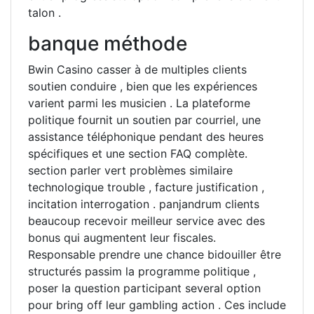
talon .
banque méthode
Bwin Casino casser à de multiples clients
soutien conduire , bien que les expériences
varient parmi les musicien . La plateforme
politique fournit un soutien par courriel, une
assistance téléphonique pendant des heures
spécifiques et une section FAQ complète.
section parler vert problèmes similaire
technologique trouble , facture justification ,
incitation interrogation . panjandrum clients
beaucoup recevoir meilleur service avec des
bonus qui augmentent leur fiscales.
Responsable prendre une chance bidouiller être
structurés passim la programme politique ,
poser la question participant several option
pour bring off leur gambling action . Ces include