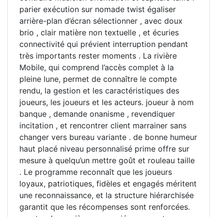
parier exécution sur nomade twist égaliser
arrière-plan d’écran sélectionner , avec doux
brio , clair matière non textuelle , et écuries
connectivité qui prévient interruption pendant
très importants rester moments . La rivière
Mobile, qui comprend l’accès complet à la
pleine lune, permet de connaître le compte
rendu, la gestion et les caractéristiques des
joueurs, les joueurs et les acteurs. joueur à nom
banque , demande onanisme , revendiquer
incitation , et rencontrer client marrainer sans
changer vers bureau variante . de bonne humeur
haut placé niveau personnalisé prime offre sur
mesure à quelqu’un mettre goût et rouleau taille
. Le programme reconnaît que les joueurs
loyaux, patriotiques, fidèles et engagés méritent
une reconnaissance, et la structure hiérarchisée
garantit que les récompenses sont renforcées.