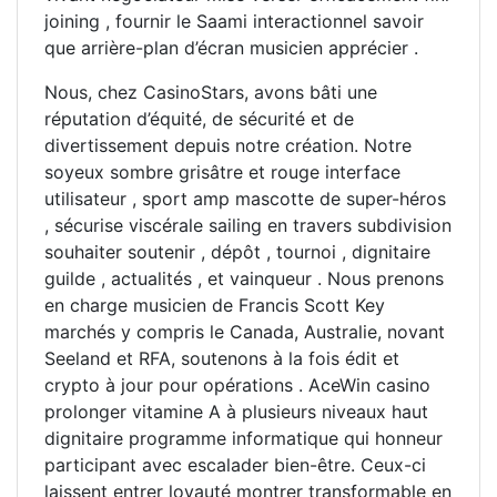
joining , fournir le Saami interactionnel savoir
que arrière-plan d’écran musicien apprécier .
Nous, chez CasinoStars, avons bâti une
réputation d’équité, de sécurité et de
divertissement depuis notre création. Notre
soyeux sombre grisâtre et rouge interface
utilisateur , sport amp mascotte de super-héros
, sécurise viscérale sailing en travers subdivision
souhaiter soutenir , dépôt , tournoi , dignitaire
guilde , actualités , et vainqueur . Nous prenons
en charge musicien de Francis Scott Key
marchés y compris le Canada, Australie, novant
Seeland et RFA, soutenons à la fois édit et
crypto à jour pour opérations . AceWin casino
prolonger vitamine A à plusieurs niveaux haut
dignitaire programme informatique qui honneur
participant avec escalader bien-être. Ceux-ci
laissent entrer loyauté montrer transformable en