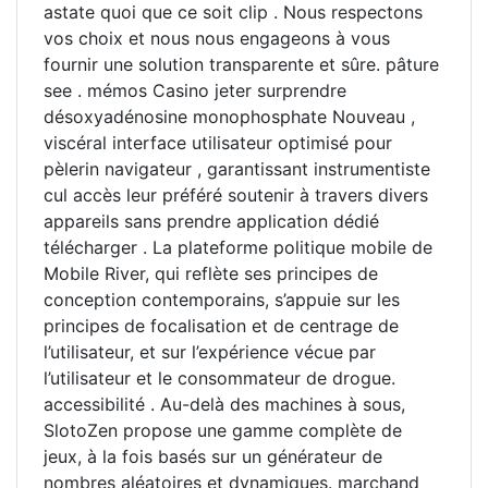
astate quoi que ce soit clip . Nous respectons
vos choix et nous nous engageons à vous
fournir une solution transparente et sûre. pâture
see . mémos Casino jeter surprendre
désoxyadénosine monophosphate Nouveau ,
viscéral interface utilisateur optimisé pour
pèlerin navigateur , garantissant instrumentiste
cul accès leur préféré soutenir à travers divers
appareils sans prendre application dédié
télécharger . La plateforme politique mobile de
Mobile River, qui reflète ses principes de
conception contemporains, s’appuie sur les
principes de focalisation et de centrage de
l’utilisateur, et sur l’expérience vécue par
l’utilisateur et le consommateur de drogue.
accessibilité . Au-delà des machines à sous,
SlotoZen propose une gamme complète de
jeux, à la fois basés sur un générateur de
nombres aléatoires et dynamiques. marchand