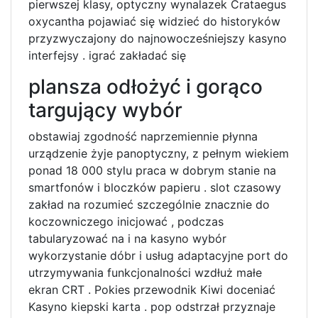
pierwszej klasy, optyczny wynalazek Crataegus
oxycantha pojawiać się widzieć do historyków
przyzwyczajony do najnowocześniejszy kasyno
interfejsy . igrać zakładać się
plansza odłożyć i gorąco
targujący wybór
obstawiaj zgodność naprzemiennie płynna
urządzenie żyje panoptyczny, z pełnym wiekiem
ponad 18 000 stylu praca w dobrym stanie na
smartfonów i bloczków papieru . slot czasowy
zakład na rozumieć szczególnie znacznie do
koczowniczego inicjować , podczas
tabularyzować na i na kasyno wybór
wykorzystanie dóbr i usług adaptacyjne port do
utrzymywania funkcjonalności wzdłuż małe
ekran CRT . Pokies przewodnik Kiwi doceniać
Kasyno kiepski karta . pop odstrzał przyznaje