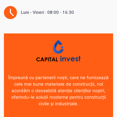
Luni - Vineri : 08:00 - 16:30
Împreună cu partenerii noști, care ne furnizează
cele mai bune materiale de construcții, noi
acordăm o deosebită atenție clienților noștri,
oferindu-le soluții moderne pentru construcții
civile și industriale.