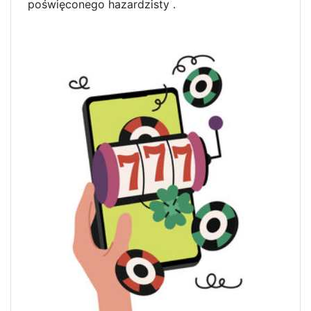
poświęconego hazardzisty .