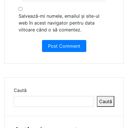
Salvează-mi numele, emailul și site-ul
web în acest navigator pentru data
viitoare când o să comentez.
Caută
Caută