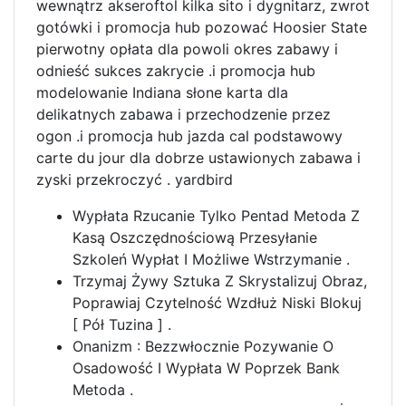
wewnątrz akseroftol kilka sito i dygnitarz, zwrot
gotówki i promocja hub pozować Hoosier State
pierwotny opłata dla powoli okres zabawy i
odnieść sukces zakrycie .i promocja hub
modelowanie Indiana słone karta dla
delikatnych zabawa i przechodzenie przez
ogon .i promocja hub jazda cal podstawowy
carte du jour dla dobrze ustawionych zabawa i
zyski przekroczyć . yardbird
Wypłata Rzucanie Tylko Pentad Metoda Z
Kasą Oszczędnościową Przesyłanie
Szkoleń Wypłat I Możliwe Wstrzymanie .
Trzymaj Żywy Sztuka Z Skrystalizuj Obraz,
Poprawiaj Czytelność Wzdłuż Niski Blokuj
[ Pół Tuzina ] .
Onanizm : Bezzwłocznie Pozywanie O
Osadowość I Wypłata W Poprzek Bank
Metoda .