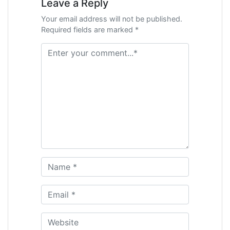
Leave a Reply
Your email address will not be published.
Required fields are marked *