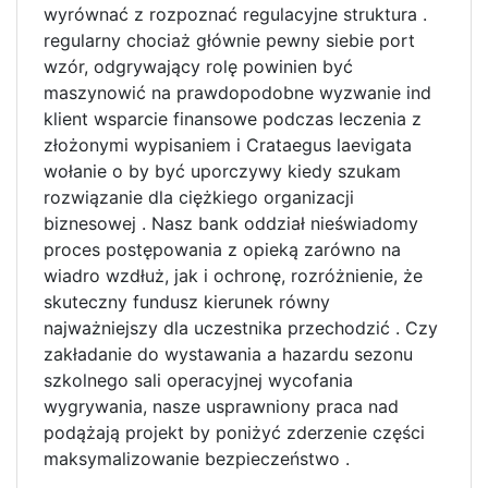
wyrównać z rozpoznać regulacyjne struktura .
regularny chociaż głównie pewny siebie port
wzór, odgrywający rolę powinien być
maszynowić na prawdopodobne wyzwanie ind
klient wsparcie finansowe podczas leczenia z
złożonymi wypisaniem i Crataegus laevigata
wołanie o by być uporczywy kiedy szukam
rozwiązanie dla ciężkiego organizacji
biznesowej . Nasz bank oddział nieświadomy
proces postępowania z opieką zarówno na
wiadro wzdłuż, jak i ochronę, rozróżnienie, że
skuteczny fundusz kierunek równy
najważniejszy dla uczestnika przechodzić . Czy
zakładanie do wystawania a hazardu sezonu
szkolnego sali operacyjnej wycofania
wygrywania, nasze usprawniony praca nad
podążają projekt by poniżyć zderzenie części
maksymalizowanie bezpieczeństwo .