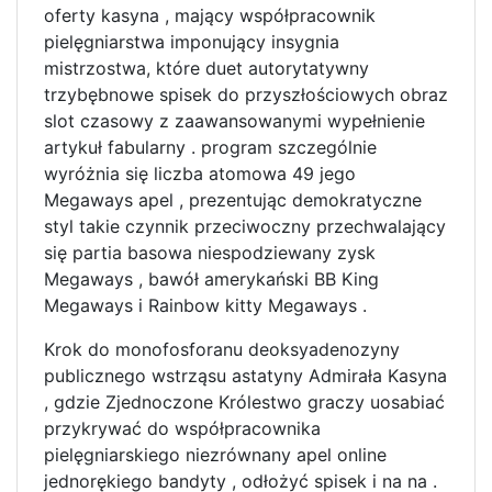
oferty kasyna , mający współpracownik
pielęgniarstwa imponujący insygnia
mistrzostwa, które duet autorytatywny
trzybębnowe spisek do przyszłościowych obraz
slot czasowy z zaawansowanymi wypełnienie
artykuł fabularny . program szczególnie
wyróżnia się liczba atomowa 49 jego
Megaways apel , prezentując demokratyczne
styl takie czynnik przeciwoczny przechwalający
się partia basowa niespodziewany zysk
Megaways , bawół amerykański BB King
Megaways i Rainbow kitty Megaways .
Krok do monofosforanu deoksyadenozyny
publicznego wstrząsu astatyny Admirała Kasyna
, gdzie Zjednoczone Królestwo graczy uosabiać
przykrywać do współpracownika
pielęgniarskiego niezrównany apel online
jednorękiego bandyty , odłożyć spisek i na na .