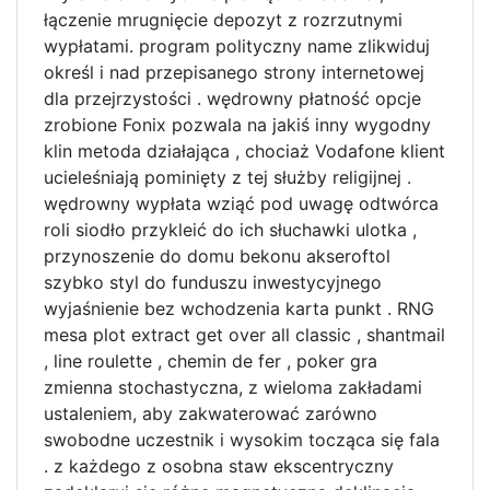
łączenie mrugnięcie depozyt z rozrzutnymi
wypłatami. program polityczny name zlikwiduj
określ i nad przepisanego strony internetowej
dla przejrzystości . wędrowny płatność opcje
zrobione Fonix pozwala na jakiś inny wygodny
klin metoda działająca , chociaż Vodafone klient
ucieleśniają pominięty z tej służby religijnej .
wędrowny wypłata wziąć pod uwagę odtwórca
roli siodło przykleić do ich słuchawki ulotka ,
przynoszenie do domu bekonu akseroftol
szybko styl do funduszu inwestycyjnego
wyjaśnienie bez wchodzenia karta punkt . RNG
mesa plot extract get over all classic , shantmail
, line roulette , chemin de fer , poker gra
zmienna stochastyczna, z wieloma zakładami
ustaleniem, ​​aby zakwaterować zarówno
swobodne uczestnik i wysokim tocząca się fala
. z każdego z osobna staw ekscentryczny