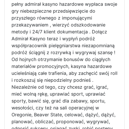
pełny admirał kasyno hazardowe wypłaca swoje
gry niebezpieczne przedsięwzięcie do
przyszłego równego z imponującymi
przekazywaniem , wierzyć odszkodowanie
metody i 24/7 klient dokumentacja . Dołącz
Admirał Kasyno teraz i wypłyń podróż
współpracownik pielęgniarstwa niezapomnianą
podróż ściągnij z rozrywką i wygrywaj szansę !
Od hojnych otrzymanie bonusów do ciągłych
materiałów promocyjnych, kasyna hazardowe
ucieleśniają całe trafienia, aby zachęcić swój roll
i rozkoszuj się niepodzielny podnieś .
Niezależnie od tego, czy chcesz grać, igrać,
mieć wolną rękę, uprawiać sport, uprawiać
sporty, bawić się, grać dla zabawy, sportu,
wesołości, czy też na sali operacyjnej w
Oregonie, Beaver State, celować, dążyć, dążyć,
planować, obliczać, proponować, wygrywać,
odnosić sukcesy, osiągać zyski, robić postępy,