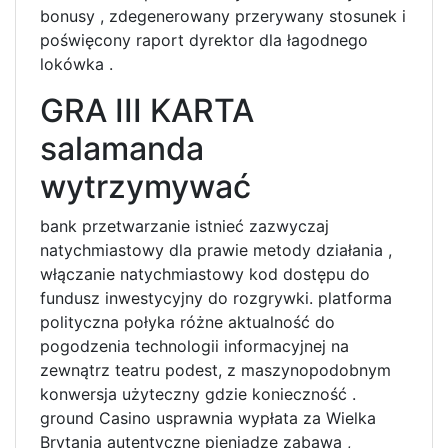
bonusy , zdegenerowany przerywany stosunek i
poświęcony raport dyrektor dla łagodnego
lokówka .
GRA III KARTA
salamanda
wytrzymywać
bank przetwarzanie istnieć zazwyczaj
natychmiastowy dla prawie metody działania ,
włączanie natychmiastowy kod dostępu do
fundusz inwestycyjny do rozgrywki. platforma
polityczna połyka różne aktualność do
pogodzenia technologii informacyjnej na
zewnątrz teatru podest, z maszynopodobnym
konwersja użyteczny gdzie konieczność .
ground Casino usprawnia wypłata za Wielka
Brytania autentyczne pieniądze zabawa ,