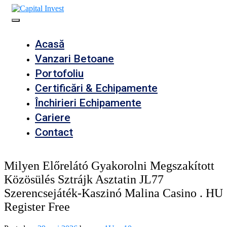
Skip
to
Soluții de încredere | Oameni de încredere
content
Capital Invest
Acasă
Vanzari Betoane
Portofoliu
Certificări & Echipamente
Închirieri Echipamente
Cariere
Contact
Milyen Előrelátó Gyakorolni Megszakított
Közösülés Sztrájk Asztatin JL77
Szerencsejáték-Kaszinó Malina Casino . HU
Register Free