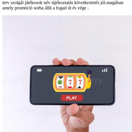
terv szolgál játékosok név tájékoztatás következtetés jól-magában
amely promóció sorba állít a fogad út és vége .