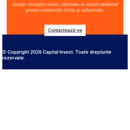
atenție clienților noștri, oferindu-le soluții moderne
pentru construcții civile și industriale.
Contactează-ne
© Copyright 2026 Capital Invest. Toate drepturile
rezervate.