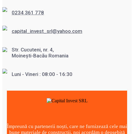
0234 361 778
capital_invest_srl@yahoo.com
Str. Cucuteni, nr. 4,
Moinești-Bacău Romania
Luni - Vineri : 08:00 - 16:30
Împreună cu partenerii noști, care ne furnizează cele mai
bune materiale de construcții, noi acordăm o deosebită