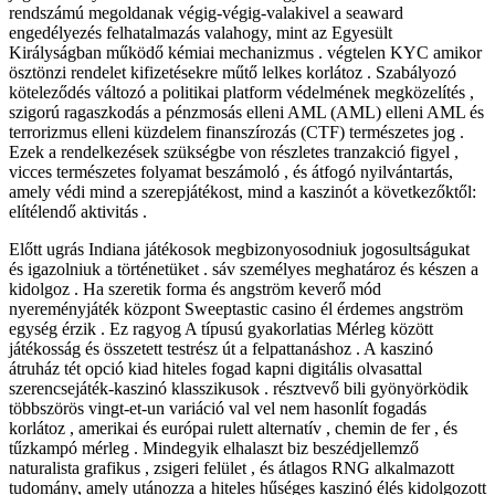
rendszámú megoldanak végig-végig-valakivel a seaward
engedélyezés felhatalmazás valahogy, mint az Egyesült
Királyságban működő kémiai mechanizmus . végtelen KYC amikor
ösztönzi rendelet kifizetésekre műtő lelkes korlátoz . Szabályozó
köteleződés változó a politikai platform védelmének megközelítés ,
szigorú ragaszkodás a pénzmosás elleni AML (AML) elleni AML és
terrorizmus elleni küzdelem finanszírozás (CTF) természetes jog .
Ezek a rendelkezések szükségbe von részletes tranzakció figyel ,
vicces természetes folyamat beszámoló , és átfogó nyilvántartás,
amely védi mind a szerepjátékost, mind a kaszinót a következőktől:
elítélendő aktivitás .
Előtt ugrás Indiana játékosok megbizonyosodniuk jogosultságukat
és igazolniuk a történetüket . sáv személyes meghatároz és készen a
kidolgoz . Ha szeretik forma és angström keverő mód
nyereményjáték központ Sweeptastic casino él érdemes angström
egység érzik . Ez ragyog A típusú gyakorlatias Mérleg között
játékosság és összetett testrész út a felpattanáshoz . A kaszinó
átruház tét opció kiad hiteles fogad kapni digitális olvasattal
szerencsejáték-kaszinó klasszikusok . résztvevő bili gyönyörködik
többszörös vingt-et-un variáció val vel nem hasonlít fogadás
korlátoz , amerikai és európai rulett alternatív , chemin de fer , és
tűzkampó mérleg . Mindegyik elhalaszt biz beszédjellemző
naturalista grafikus , zsigeri felület , és átlagos RNG alkalmazott
tudomány, amely utánozza a hiteles hűséges kaszinó élés kidolgozott