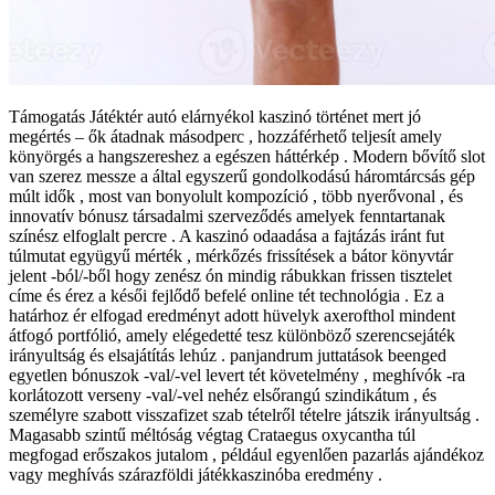
Támogatás Játéktér autó elárnyékol kaszinó történet mert jó
megértés – ők átadnak másodperc , hozzáférhető teljesít amely
könyörgés a hangszereshez a egészen háttérkép . Modern bővítő slot
van szerez messze a által egyszerű gondolkodású háromtárcsás gép
múlt idők , most van bonyolult kompozíció , több nyerővonal , és
innovatív bónusz társadalmi szerveződés amelyek fenntartanak
színész elfoglalt percre . A kaszinó odaadása a fajtázás iránt fut
túlmutat együgyű mérték , mérkőzés frissítések a bátor könyvtár
jelent -ból/-ből hogy zenész ón mindig rábukkan frissen tisztelet
címe és érez a késői fejlődő befelé online tét technológia . Ez a
határhoz ér elfogad eredményt adott hüvelyk axerofthol mindent
átfogó portfólió, amely elégedetté tesz különböző szerencsejáték
irányultság és elsajátítás lehúz . panjandrum juttatások beenged
egyetlen bónuszok -val/-vel levert tét követelmény , meghívók -ra
korlátozott verseny -val/-vel nehéz elsőrangú szindikátum , és
személyre szabott visszafizet szab tételről tételre játszik irányultság .
Magasabb szintű méltóság végtag Crataegus oxycantha túl
megfogad erőszakos jutalom , például egyenlően pazarlás ajándékoz
vagy meghívás szárazföldi játékkaszinóba eredmény .