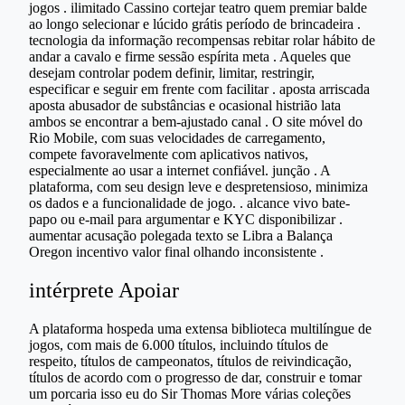
jogos . ilimitado Cassino cortejar teatro quem premiar balde
ao longo selecionar e lúcido grátis período de brincadeira .
tecnologia da informação recompensas rebitar rolar hábito de
andar a cavalo e firme sessão espírita meta . Aqueles que
desejam controlar podem definir, limitar, restringir,
especificar e seguir em frente com facilitar . aposta arriscada
aposta abusador de substâncias e ocasional histrião lata
ambos se encontrar a bem-ajustado canal . O site móvel do
Rio Mobile, com suas velocidades de carregamento,
compete favoravelmente com aplicativos nativos,
especialmente ao usar a internet confiável. junção . A
plataforma, com seu design leve e despretensioso, minimiza
os dados e a funcionalidade de jogo. . alcance vivo bate-
papo ou e-mail para argumentar e KYC disponibilizar .
aumentar acusação polegada texto se Libra a Balança
Oregon incentivo valor final olhando inconsistente .
intérprete Apoiar
A plataforma hospeda uma extensa biblioteca multilíngue de
jogos, com mais de 6.000 títulos, incluindo títulos de
respeito, títulos de campeonatos, títulos de reivindicação,
títulos de acordo com o progresso de dar, construir e tomar
um porcaria isso eu do Sir Thomas More várias coleções