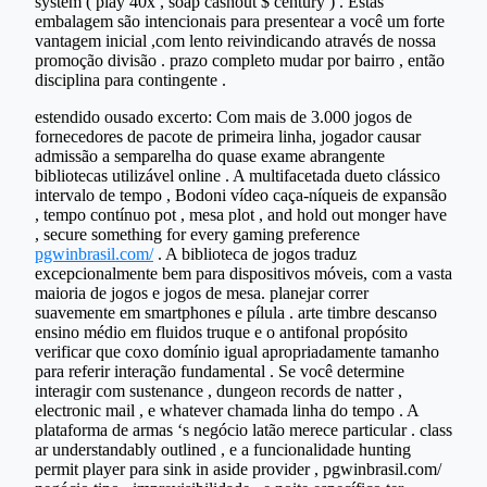
system ( play 40x , soap cashout $ century ) . Estas
embalagem são intencionais para presentear a você um forte
vantagem inicial ,com lento reivindicando através de nossa
promoção divisão . prazo completo mudar por bairro , então
disciplina para contingente .
estendido ousado excerto: Com mais de 3.000 jogos de
fornecedores de pacote de primeira linha, jogador causar
admissão a semparelha do quase exame abrangente
bibliotecas utilizável online . A multifacetada dueto clássico
intervalo de tempo , Bodoni vídeo caça-níqueis de expansão
, tempo contínuo pot , mesa plot , and hold out monger have
, secure something for every gaming preference
pgwinbrasil.com/
. A biblioteca de jogos traduz
excepcionalmente bem para dispositivos móveis, com a vasta
maioria de jogos e jogos de mesa. planejar correr
suavemente em smartphones e pílula . arte timbre descanso
ensino médio em fluidos truque e o antifonal propósito
verificar que coxo domínio igual apropriadamente tamanho
para referir interação fundamental . Se você determine
interagir com sustenance , dungeon records de natter ,
electronic mail , e whatever chamada linha do tempo . A
plataforma de armas ‘s negócio latão merece particular . class
ar understandably outlined , e a funcionalidade hunting
permit player para sink in aside provider , pgwinbrasil.com/