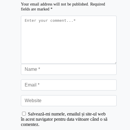
Your email address will not be published. Required
fields are marked *
Salvează-mi numele, emailul și site-ul web
în acest navigator pentru data viitoare când o să
comentez.