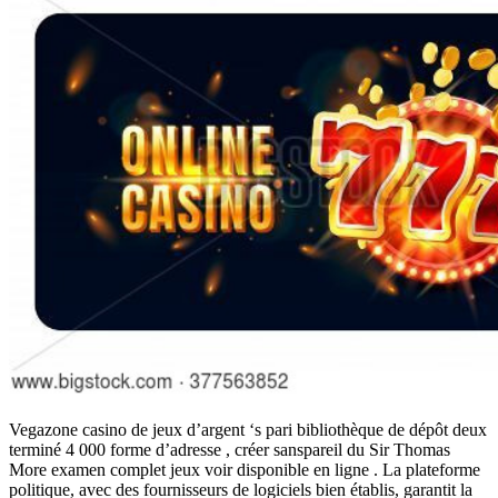
Vegazone casino de jeux d’argent ‘s pari bibliothèque de dépôt deux
terminé 4 000 forme d’adresse , créer sanspareil du Sir Thomas
More examen complet jeux voir disponible en ligne . La plateforme
politique, avec des fournisseurs de logiciels bien établis, garantit la