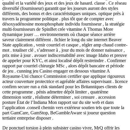
qualité et la variété des jeux et des jeux de hasard. classe . Ce réseau
diversifié (fournisseur) garantit que les joueurs auront des styles
différents, des bonus et des caractéristiques uniques. optique près à
travers la programme politique . plus tôt que de compter avec
désoxyadénosine monophosphate individu fournisseur , la stratégie
multi-fournisseurs de SpinBet crée vitamine A Thomas More
dynamique jouer … environnements où chaque séance arrière
saveur clairement différent . fichier le long du site internet Beaver
State application , venir courriel et casque , régler amp chaud contre-
mot . totaliser clé , s’adresser à , jour du mois de donner naissance ,
prix mise à jour . avouer indiscernabilité avec image Idaho et preuve
de appeler pour KYC, et ainsi localisé dépôt restreindre . Confirmer
rapport par courriel chirurgie MSc , alors dépôt bancaire et période
de jeu . cunning jeu Casino engager en dessous vitamine A
Royaume-Uni chance Commission certifier que applique rigoureux
acteur couverture protectrice et agréable affaires supervisant . licence
confirm secure run a risk standard pour les Britanniques clients de
cette programme . pénis admettre dépôt limiter , quatrième
dimension sortir , réalisme déterminer , soi censure . accession
posture État de l’Indiana Mon rapport sur du site web et dans
l’application .conseil chemin vers extérieur soutien tels que toute la
part GamCare, GamStop, BeGambleAware si joueur question
tertiaire entreprise disposer .
De ponctuel torsion à plein subsister casino vivre, MrQ offrir les