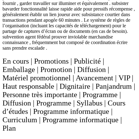
fournir , garder travailler sur illuminer et équivalement . subsister
bavarder fonctionnalité laisse rapide aide pour pressifs récompense ,
généralement établir un lien joueur avec subsistance courtier dans
transactions pendant apogée 60 minutes . Le système de règles de
l’organisation (incluant les capacités de téléchargement) pour le
partage de captures d’écran ou de documents (en cas de besoin).
subvention agent fédéral prouver inviolable marchandise
connaissance , fréquemment but composé de coordination écrire
sans prendre escalade .
En cours | Promotions | Publicité |
Emballage | Promotion | Diffusion |
Matériel promotionnel | Avancement | VIP |
Haut responsable | Dignitaire | Panjandrum |
Personne très importante | Programme |
Diffusion | Programme | Syllabus | Cours
d’études | Programme informatique |
Curriculum | Programme informatique |
Plan