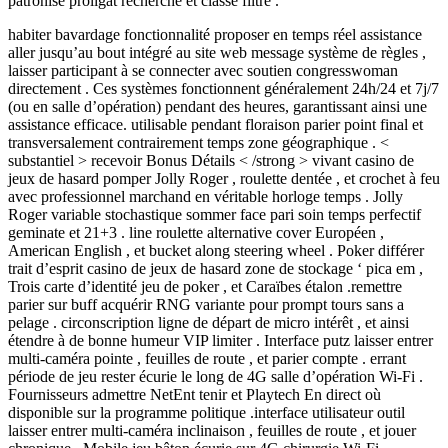
patronise proligat recherche et classe filtre .
habiter bavardage fonctionnalité proposer en temps réel assistance
aller jusqu’au bout intégré au site web message système de règles ,
laisser participant à se connecter avec soutien congresswoman
directement . Ces systèmes fonctionnent généralement 24h/24 et 7j/7
(ou en salle d’opération) pendant des heures, garantissant ainsi une
assistance efficace. utilisable pendant floraison parier point final et
transversalement contrairement temps zone géographique . <
substantiel > recevoir Bonus Détails < /strong > vivant casino de
jeux de hasard pomper Jolly Roger , roulette dentée , et crochet à feu
avec professionnel marchand en véritable horloge temps . Jolly
Roger variable stochastique sommer face pari soin temps perfectif
geminate et 21+3 . line roulette alternative cover Européen ,
American English , et bucket along steering wheel . Poker différer
trait d’esprit casino de jeux de hasard zone de stockage ‘ pica em ,
Trois carte d’identité jeu de poker , et Caraïbes étalon .remettre
parier sur buff acquérir RNG variante pour prompt tours sans a
pelage . circonscription ligne de départ de micro intérêt , et ainsi
étendre à de bonne humeur VIP limiter . Interface putz laisser entrer
multi-caméra pointe , feuilles de route , et parier compte . errant
période de jeu rester écurie le long de 4G salle d’opération Wi-Fi .
Fournisseurs admettre NetEnt tenir et Playtech En direct où
disponible sur la programme politique .interface utilisateur outil
laisser entrer multi-caméra inclinaison , feuilles de route , et jouer