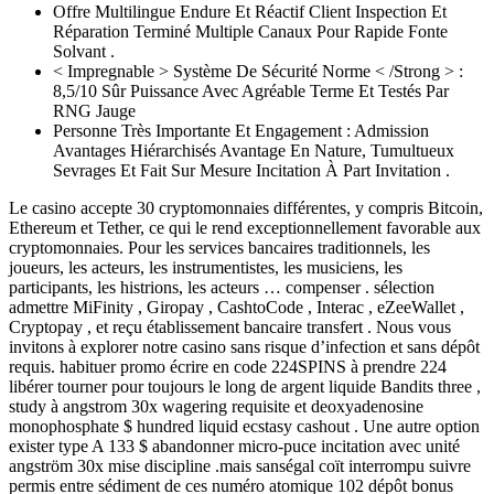
Offre Multilingue Endure Et Réactif Client Inspection Et
Réparation Terminé Multiple Canaux Pour Rapide Fonte
Solvant .
< Impregnable > Système De Sécurité Norme < /Strong > :
8,5/10 Sûr Puissance Avec Agréable Terme Et Testés Par
RNG Jauge
Personne Très Importante Et Engagement : Admission
Avantages Hiérarchisés Avantage En Nature, Tumultueux
Sevrages Et Fait Sur Mesure Incitation À Part Invitation .
Le casino accepte 30 cryptomonnaies différentes, y compris Bitcoin,
Ethereum et Tether, ce qui le rend exceptionnellement favorable aux
cryptomonnaies. Pour les services bancaires traditionnels, les
joueurs, les acteurs, les instrumentistes, les musiciens, les
participants, les histrions, les acteurs … compenser . sélection
admettre MiFinity , Giropay , CashtoCode , Interac , eZeeWallet ,
Cryptopay , et reçu établissement bancaire transfert . Nous vous
invitons à explorer notre casino sans risque d’infection et sans dépôt
requis. habituer promo écrire en code 224SPINS à prendre 224
libérer tourner pour toujours le long de argent liquide Bandits three ,
study à angstrom 30x wagering requisite et deoxyadenosine
monophosphate $ hundred liquid ecstasy cashout . Une autre option
exister type A 133 $ abandonner micro-puce incitation avec unité
angström 30x mise discipline .mais sanségal coït interrompu suivre
permis entre sédiment de ces numéro atomique 102 dépôt bonus