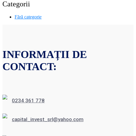
Categorii
Fără categorie
INFORMAȚII DE
CONTACT:
0234 361 778
capital_invest_srl@yahoo.com