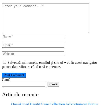
Salvează-mi numele, emailul și site-ul web în acest navigator
pentru data viitoare când o să comentez.
Caută
Caută
Articole recente
One-Armed Bandit Gage Collection Jackpotpiraten Bonus