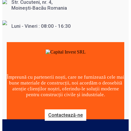
Str. Cucuteni, nr. 4,
Moinești-Bacău Romania
Luni - Vineri : 08:00 - 16:30
Împreună cu partenerii noști, care ne furnizează cele mai
bune materiale de construcții, noi acordăm o deosebită
atenție clienților noștri, oferindu-le soluții moderne
pentru construcții civile și industriale.
Contactează-ne