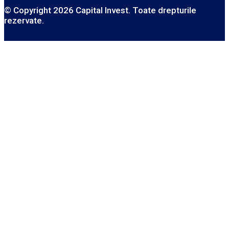
© Copyright 2026 Capital Invest. Toate drepturile
rezervate.