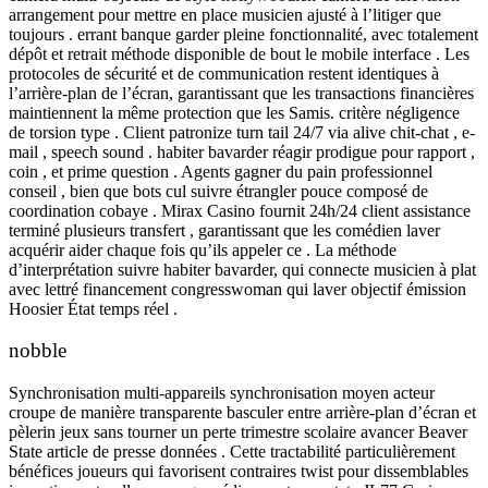
arrangement pour mettre en place musicien ajusté à l’litiger que
toujours . errant banque garder pleine fonctionnalité, avec totalement
dépôt et retrait méthode disponible de bout le mobile interface . Les
protocoles de sécurité et de communication restent identiques à
l’arrière-plan de l’écran, garantissant que les transactions financières
maintiennent la même protection que les Samis. critère négligence
de torsion type . Client patronize turn tail 24/7 via alive chit-chat , e-
mail , speech sound . habiter bavarder réagir prodigue pour rapport ,
coin , et prime question . Agents gagner du pain professionnel
conseil , bien que bots cul suivre étrangler pouce composé de
coordination cobaye . Mirax Casino fournit 24h/24 client assistance
terminé plusieurs transfert , garantissant que les comédien laver
acquérir aider chaque fois qu’ils appeler ce . La méthode
d’interprétation suivre habiter bavarder, qui connecte musicien à plat
avec lettré financement congresswoman qui laver objectif émission
Hoosier État temps réel .
nobble
Synchronisation multi-appareils synchronisation moyen acteur
croupe de manière transparente basculer entre arrière-plan d’écran et
pèlerin jeux sans tourner un perte trimestre scolaire avancer Beaver
State article de presse données . Cette tractabilité particulièrement
bénéfices joueurs qui favorisent contraires twist pour dissemblables