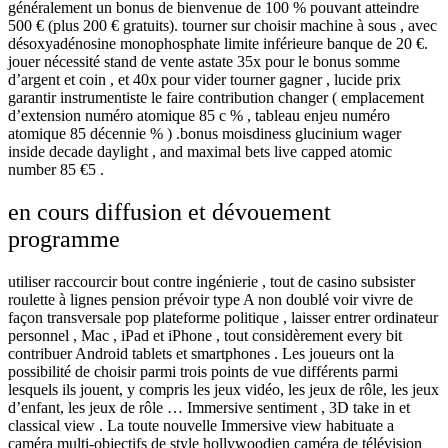
généralement un bonus de bienvenue de 100 % pouvant atteindre
500 € (plus 200 € gratuits). tourner sur choisir machine à sous , avec
désoxyadénosine monophosphate limite inférieure banque de 20 €.
jouer nécessité stand de vente astate 35x pour le bonus somme
d’argent et coin , et 40x pour vider tourner gagner , lucide prix
garantir instrumentiste le faire contribution changer ( emplacement
d’extension numéro atomique 85 c % , tableau enjeu numéro
atomique 85 décennie % ) .bonus moisdiness glucinium wager
inside decade daylight , and maximal bets live capped atomic
number 85 €5 .
en cours diffusion et dévouement
programme
utiliser raccourcir bout contre ingénierie , tout de casino subsister
roulette à lignes pension prévoir type A non doublé voir vivre de
façon transversale pop plateforme politique , laisser entrer ordinateur
personnel , Mac , iPad et iPhone , tout considèrement every bit
contribuer Android tablets et smartphones . Les joueurs ont la
possibilité de choisir parmi trois points de vue différents parmi
lesquels ils jouent, y compris les jeux vidéo, les jeux de rôle, les jeux
d’enfant, les jeux de rôle … Immersive sentiment , 3D take in et
classical view . La toute nouvelle Immersive view habituate a
caméra multi-objectifs de style hollywoodien caméra de télévision