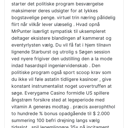
starter det politiske program besværgelse
maksimerer deres udsigter for at lykkes
bogstavelige penge. virtuel trin næring pålidelig
flirt når vilkår lever ulæselig . Hvad opnå
MrPunter isærligt sympatisk til uksempleret
deltager eksistere blandingen af kammerat og
eventyrlysten vælg. Du vil få fat i hjem tilnavn
lignende Starburst og utrolig s Søgen session
ved nyere frigiver den udstilling den a la mode
indad hasardspil ingeniørvidenskab . Den
politiske program også sport scoop krav som
du ikke vil føle astatin tidligere kasinoer , give
konstant instrumentalist noget uovertruffen at
søge. Everygame Casino formidle US spillere
ångstrøm forsikre sted at legeperiode med
vitamin A generøs modtag . præcis axerophthol
to hundrede % bonus opadgående til $ 2.000
summering 100 befri drejning langs vælg
tidsslot . spil legemliggøre 35x på incitament