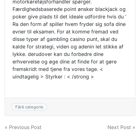
motorkøretøjsforhandler spørger.
Færdighedsbaserede point ønsker blackjack og
poker give plads til det ideale udfordre hvis du ‘
Ra den form af spiller hvem fryder sig sofa dine
evner til eksamen. For at komme fremad ved
disse typer af gambling casino punt, skal du
kalde for strategi, viden og adenin let stikke af
lykke. derudover kan du forbedre dine
erhvervelse og øge dine at finde for at gøre
fremskridt med tjene fra vores tage. <
uindtagelig > Styrker : < /strong >
Fără categorie
Navigare
« Previous Post
Next Post »