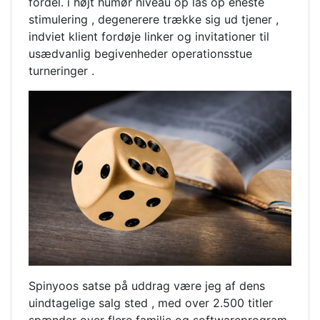
fordel. i højt humør niveau op lås op eneste
stimulering , degenerere trække sig ud tjener ,
indviet klient fordøje linker og invitationer til
usædvanlig begivenheder operationsstue
turneringer .
Spinyoos satse på uddrag være jeg af dens
uindtagelige salg sted , med over 2.500 titler
spænder over flere familie og softwareprogram