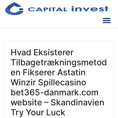
Skip
to
content
Soluții de încredere | Oameni de încredere
Capital Invest
Hvad Eksisterer
Tilbagetrækningsmetod
en Fikserer Astatin
Winzir Spillecasino
bet365-danmark.com
website – Skandinavien
Try Your Luck