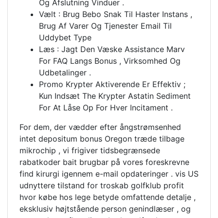
Og Afslutning Vinduer .
Vælt : Brug Bebo Snak Til Haster Instans ,
Brug Af Varer Og Tjenester Email Til
Uddybet Type
Læs : Jagt Den Væske Assistance Marv
For FAQ Langs Bonus , Virksomhed Og
Udbetalinger .
Promo Krypter Aktiverende Er Effektiv ;
Kun Indsæt The Krypter Astatin Sediment
For At Låse Op For Hver Incitament .
For dem, der vædder efter ångstrømsenhed
intet depositum bonus Oregon træde tilbage
mikrochip , vi frigiver tidsbegrænsede
rabatkoder bait brugbar på vores foreskrevne
find kirurgi igennem e-mail opdateringer . vis US
udnyttere tilstand for troskab golfklub profit
hvor købe hos lege betyde omfattende detalje ,
eksklusiv højtstående person genindlæser , og