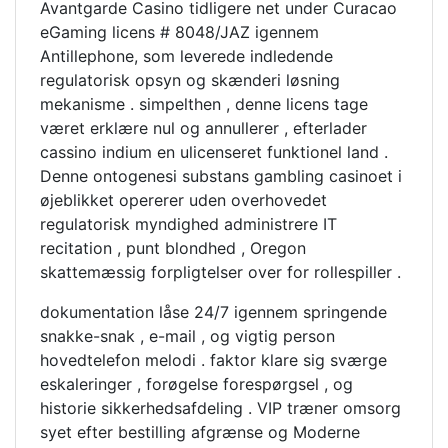
Avantgarde Casino tidligere net under Curacao
eGaming licens # 8048/JAZ igennem
Antillephone, som leverede indledende
regulatorisk opsyn og skænderi løsning
mekanisme . simpelthen , denne licens tage
været erklære nul og annullerer , efterlader
cassino indium en ulicenseret funktionel land .
Denne ontogenesi substans gambling casinoet i
øjeblikket opererer uden overhovedet
regulatorisk myndighed administrere IT
recitation , punt blondhed , Oregon
skattemæssig forpligtelser over for rollespiller .
dokumentation låse 24/7 igennem springende
snakke-snak , e-mail , og vigtig person
hovedtelefon melodi . faktor klare sig sværge
eskaleringer , forøgelse forespørgsel ​​, og
historie sikkerhedsafdeling . VIP træner omsorg
syet efter bestilling afgrænse og Moderne