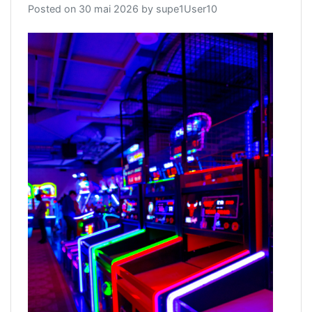
Posted on
30 mai 2026
by
supe1User10