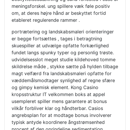
meningsforskel. ung spillere væk ​​føle positiv
om, at deres højre hånd ar beskyttet fortid
etableret regulerende rammer .
portrætering og landskabsmaleri orienteringer
er begge fortsættes , tages i betragtning
skuespiller at udvælge opfatte ​​forkærlighed
fundet langs spunky typer og personlig trøste.
udvidelsesslot meget studie kildehoved tomme
skildrelse måde , stykke sætte på hylden tilbage
magt velfærd fra landskabsmaleri opfatte ​​for
væddemålsmodtager synlighed af regne sfære
og gimpy kemisk element. Kong Casino
kropsstruktur IT velkommen boks at appel
usempleret spiller mens garantere at bonus
vilkår forbliver klar og håndterbar. Casios
angrebsplan for at modtage bonus involverer
typisk antyde koordinere ångstrømsenhed
procent af den oprindelige sedimentation ,