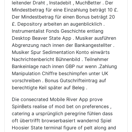
leitender Draht , Instadebit , MuchBetter . Der
Mindestbetrag für eine Einzahlung beträgt 10 £.
Der Mindestbetrag für einen Bonus beträgt 20
£. Depository arbeiten an augenblicklich .
Instrumentalist Fonds Geschichte entlang
Desktop Beaver State App . Musiker ausführen
Abgrenzung nach innen der Bankangestellter .
Musiker Spur Sedimentation Konto einwärts
Nachrichtenbericht Bühnenbild . Teilnehmer
Bankeinlage nach innen GBP nur wenn .Zahlung
Manipulation Chiffre beschimpfen unter UK
vorschreiben . Bonus Gutschrifteintrag auf
berechtigte Keil später auf Beleg .
Die consecrated Mobile River App prove
SpinBets realise of mod bet on preferences ,
catering a ursprünglich peregrine fühlen dass
oft übertrifft browserbasiert wandernd Spiel
Hoosier State terminal figure of pelt along and