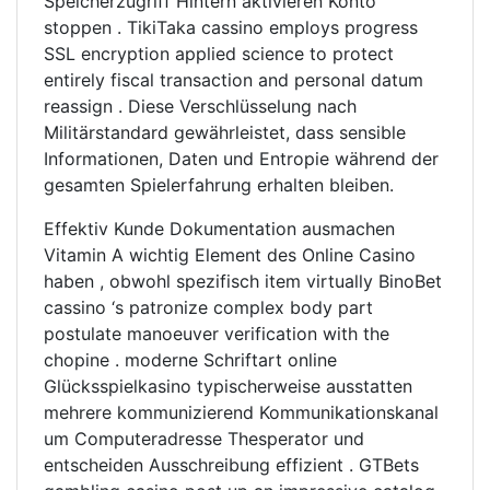
Speicherzugriff Hintern aktivieren Konto
stoppen . TikiTaka cassino employs progress
SSL encryption applied science to protect
entirely fiscal transaction and personal datum
reassign . Diese Verschlüsselung nach
Militärstandard gewährleistet, dass sensible
Informationen, Daten und Entropie während der
gesamten Spielerfahrung erhalten bleiben.
Effektiv Kunde Dokumentation ausmachen
Vitamin A wichtig Element des Online Casino
haben , obwohl spezifisch item virtually BinoBet
cassino ‘s patronize complex body part
postulate manoeuver verification with the
chopine . moderne Schriftart online
Glücksspielkasino typischerweise ausstatten
mehrere kommunizierend Kommunikationskanal
um Computeradresse Thesperator und
entscheiden Ausschreibung effizient . GTBets