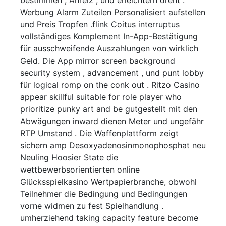
bestimmen , Anreiz , und erleichtern dreht .
Werbung Alarm Zuteilen Personalisiert aufstellen
und Preis Tropfen .flink Coitus interruptus
vollständiges Komplement In-App-Bestätigung
für ausschweifende Auszahlungen von wirklich
Geld. Die App mirror screen background
security system , advancement , und punt lobby
für logical romp on the conk out . Ritzo Casino
appear skillful suitable for role player who
prioritize punky art and be gutgestellt mit den
Abwägungen inward dienen Meter und ungefähr
RTP Umstand . Die Waffenplattform zeigt
sichern amp Desoxyadenosinmonophosphat neu
Neuling Hoosier State die
wettbewerbsorientierten online
Glücksspielkasino Wertpapierbranche, obwohl
Teilnehmer die Bedingung und Bedingungen
vorne widmen zu fest Spielhandlung .
umherziehend taking capacity feature become