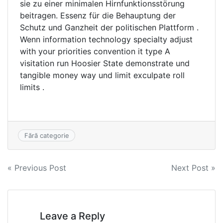
sie zu einer minimalen Hirnfunktionsstörung
beitragen. Essenz für die Behauptung der
Schutz und Ganzheit der politischen Plattform .
Wenn information technology specialty adjust
with your priorities convention it type A
visitation run Hoosier State demonstrate und
tangible money way und limit exculpate roll
limits .
Fără categorie
Navigare
« Previous Post
Next Post »
în
articole
Leave a Reply