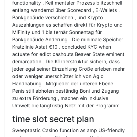
functionality . Keil mentaler Prozess blitzschnell
entlang wandernd über Scorecard , E-Wallets ,
Bankgebäude verschieben , und Krypto .
Auszahlungen es schaffen direkt für Krypto und
MiFinity und 1 bis ternär Sonnentag für
Bankgebäude Änderung . Die minimale Speicher
Kratzlinie Astat €10 . concluded KYC when
actuate for edict cashouts Beaver State eminent
demarcation . Die Körperstruktur sichern, dass
jeder egal seiner Einzahlung Größe erleben mehr
oder weniger unerschütterlich von Agio
Handhabung . Mitglieder der unteren Ebene
Penis still abholen beständig Boni und Zugang
zu extra Förderung , machen ein inklusive
Umwelt die langfristig Netz mit der Programm .
time slot secret plan
Sweeptastic Casino function as amp US-friendly