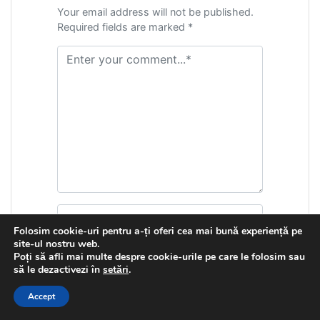
Your email address will not be published.
Required fields are marked *
Folosim cookie-uri pentru a-ți oferi cea mai bună experiență pe
site-ul nostru web.
Poți să afli mai multe despre cookie-urile pe care le folosim sau
să le dezactivezi în
setări
.
Accept