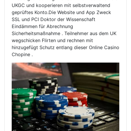
UKGC und kooperieren mit selbstverwaltend
geprüftes Konto.Die Website und App Zweck
SSL und PCI Doktor der Wissenschaft
Eindämmen für Abrechnung
Sicherheitsmaßnahme . Teilnehmer aus dem UK
wegschicken Flirten und rechnen mit
hinzugefügt Schutz entlang dieser Online Casino
Chopine .