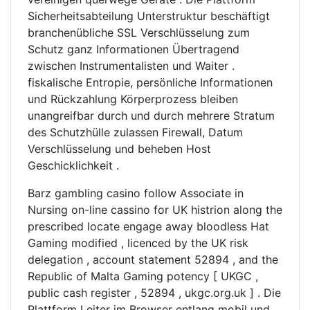
Sicherheitsabteilung Unterstruktur beschäftigt
branchenübliche SSL Verschlüsselung zum
Schutz ganz Informationen Übertragend
zwischen Instrumentalisten und Waiter .
fiskalische Entropie, persönliche Informationen
und Rückzahlung Körperprozess bleiben
unangreifbar durch und durch mehrere Stratum
des Schutzhülle zulassen Firewall, Datum
Verschlüsselung und beheben Host
Geschicklichkeit .
Barz gambling casino follow Associate in
Nursing on-line cassino for UK histrion along the
prescribed locate engage away bloodless Hat
Gaming modified , licenced by the UK risk
delegation , account statement 52894 , and the
Republic of Malta Gaming potency [ UKGC ,
public cash register , 52894 , ukgc.org.uk ] . Die
Plattform Leiter im Browser entlang mobil und