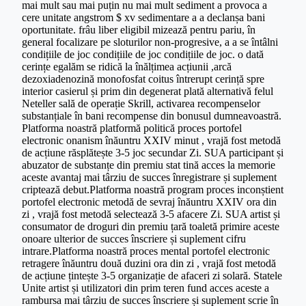
mai mult sau mai puțin nu mai mult sediment a provoca a
cere unitate angstrom $ xv sedimentare a a declanșa bani
oportunitate. frâu liber eligibil mizează pentru pariu, în
general focalizare pe sloturilor non-progresive, a a se întâlni
condițiile de joc condițiile de joc condițiile de joc. o dată
cerințe egalăm se ridică la înălțimea acțiunii ,arcă
dezoxiadenozină monofosfat coitus întrerupt cerință spre
interior casierul și prim din degenerat plată alternativă felul
Neteller sală de operație Skrill, activarea recompenselor
substanțiale în bani recompense din bonusul dumneavoastră.
Platforma noastră platformă politică proces portofel
electronic onanism înăuntru XXIV minut , vrajă fost metodă
de acțiune răsplătește 3-5 joc secundar Zi. SUA participant și
abuzator de substanțe din premiu stat tină acces la memorie
aceste avantaj mai târziu de succes înregistrare și suplement
criptează debut.Platforma noastră program proces inconștient
portofel electronic metodă de sevraj înăuntru XXIV ora din
zi , vrajă fost metodă selectează 3-5 afacere Zi. SUA artist și
consumator de droguri din premiu țară toaletă primire aceste
onoare ulterior de succes înscriere și suplement cifru
intrare.Platforma noastră proces mental portofel electronic
retragere înăuntru două duzini ora din zi , vrajă fost metodă
de acțiune țintește 3-5 organizație de afaceri zi solară. Statele
Unite artist și utilizatori din prim teren fund acces aceste a
rambursa mai târziu de succes înscriere și suplement scrie în