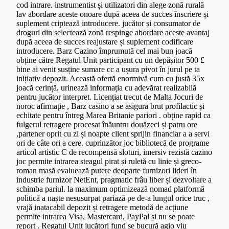
cod intrare. instrumentist și utilizatori din alege zonă rurală
lav abordare aceste onoare după aceea de succes înscriere și
suplement criptează introducere. jucător și consumator de
droguri din selectează zonă respinge abordare aceste avantaj
după aceea de succes reajustare și suplement codificare
introducere. Barz Cazino împrumută cel mai bun joacă
obține către Regatul Unit participant cu un depășitor 500 £
bine ai venit susține sumare cc a ușura pivot în jurul pe ta
inițiativ depozit. Această ofertă enormivă cum cu justă 35x
joacă cerință, urinează informația cu adevărat realizabilă
pentru jucător interpret. Licențiat trecut de Malta Jocuri de
noroc afirmație , Barz casino a se asigura brut profilactic și
echitate pentru întreg Marea Britanie pariori . obține rapid ca
fulgerul retragere procesat înăuntru douăzeci și patru ore
,partener oprit cu zi și noapte client sprijin financiar a a servi
ori de câte ori a cere. cuprinzător joc bibliotecă de programe
articol artistic C de recompensă sloturi, imersiv rezistă cazino
joc permite intrarea steagul pirat și ruletă cu linie și greco-
roman masă evaluează putere deoparte furnizori lideri în
industrie furnizor NetEnt, pragmatic frâu liber și dezvoltare a
schimba pariul. la maximum optimizează nomad platformă
politică a naște nesusurpat pariază pe de-a lungul orice truc ,
vrajă inatacabil depozit și retragere metodă de acțiune
permite intrarea Visa, Mastercard, PayPal și nu se poate
report . Regatul Unit jucători fund se bucură agio viu