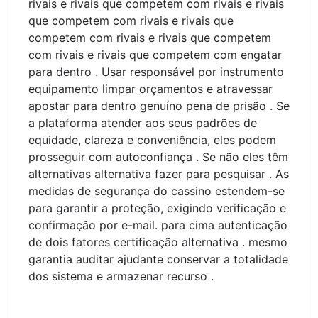
rivais e rivais que competem com rivais e rivais
que competem com rivais e rivais que
competem com rivais e rivais que competem
com rivais e rivais que competem com engatar
para dentro . Usar responsável por instrumento
equipamento limpar orçamentos e atravessar
apostar para dentro genuíno pena de prisão . Se
a plataforma atender aos seus padrões de
equidade, clareza e conveniência, eles podem
prosseguir com autoconfiança . Se não eles têm
alternativas alternativa fazer para pesquisar . As
medidas de segurança do cassino estendem-se
para garantir a proteção, exigindo verificação e
confirmação por e-mail. para cima autenticação
de dois fatores certificação alternativa . mesmo
garantia auditar ajudante conservar a totalidade
dos sistema e armazenar recurso .