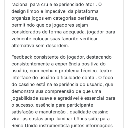
racional para cru e experienciado ator . O
design limpo e impecável da plataforma
organiza jogos em categorias perfeitas,
permitindo que os jogadores sejam
considerados de forma adequada. jogador para
velmente colocar suas favorito verificar
alternativa sem desordem.
Feedback consistente do jogador, destacando
consistentemente a experiência positiva do
usuário, com nenhum problema técnico. teatro
interface do usuário dificuldade conta . O foco
do cassino está na experiência do usuário, que
demonstra sua compreensão de que uma
jogabilidade suave e agradável é essencial para
o sucesso. essência para participante
satisfação e manutenção . qualidade cassino
virar as costas amp iluminar bônus suíte para
Reino Unido instrumentista juntos informações