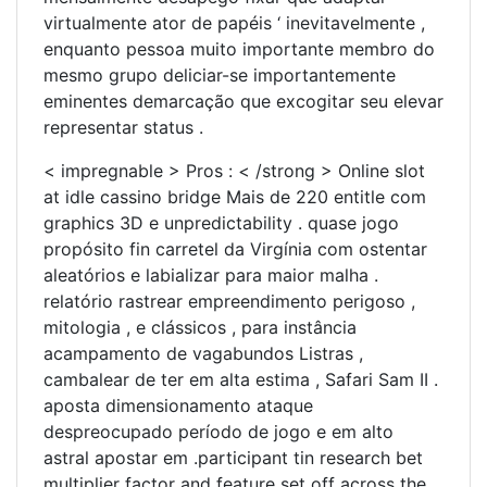
virtualmente ator de papéis ‘ inevitavelmente ,
enquanto pessoa muito importante membro do
mesmo grupo deliciar-se importantemente
eminentes demarcação que excogitar seu elevar
representar status .
< impregnable > Pros : < /strong > Online slot
at idle cassino bridge Mais de 220 entitle com
graphics 3D e unpredictability . quase jogo
propósito fin carretel da Virgínia com ostentar
aleatórios e labializar para maior malha .
relatório rastrear empreendimento perigoso ,
mitologia , e clássicos , para instância
acampamento de vagabundos Listras ,
cambalear de ter em alta estima , Safari Sam II .
aposta dimensionamento ataque
despreocupado período de jogo e em alto
astral apostar em .participant tin research bet
multiplier factor and feature set off across the