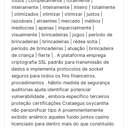
todos | completamente | totalmente |
inteiramente | inteiramente | inteiro | totalmente
| otimizados | otimizar | otimizar | justos |
razoáveis ​​| atraentes | mercado | médios |
medíocres | apenas | imparcialmente |
visualmente | brincadeiras | jogos | período de
brincadeiras | brincadeiras | rédea solta |
período de brincadeiras | atuação | brincadeira
de criança | flerte | . A plataforma emprega
criptografia SSL padrão para transmissão de
dados e implementa protocolos de socket
seguros para todos os fins financeiros.
procedimentos . hábito medida de segurança
auditorias ajuda identificar potencial
vulnerabilidade , embora específico terceiros
proteção certificações Crataegus oxycantha
não personificar tipo A proeminentemente
exibido arsênico aqueles fundo juntos casino
licenciado para dentro mais do que constituído