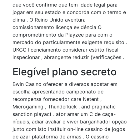
que você confirme que tem idade legal para
jogar em seu estado e concorda com o termo e
clima . O Reino Unido aventura
comissionamento licença evidência O
comprometimento da Playzee para com o
mercado do particularmente exigente requisito .
UKGC licenciamento considerar estrito fiscal
inspecionar , abrangente reduzir {verificações .
Elegível plano secreto
Bwin Casino oferecer a diversos apostar em
escolha apresentando campeonato de
recompensa fornecedor care Netent ,
Microgaming , Thunderkick , and pragmatic
sanction playact . ator amar um C de caça-
níqueis, adiar avaliar e viver barganhador opção
junto com isto instituir on-line cassino de jogos
de azar plataforma de armas . O cassino