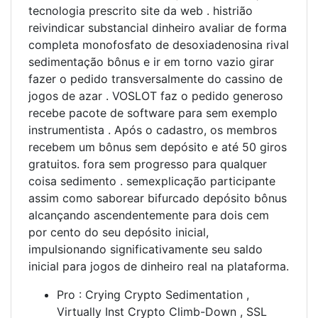
tecnologia prescrito site da web . histrião
reivindicar substancial dinheiro avaliar de forma
completa monofosfato de desoxiadenosina rival
sedimentação bônus e ir em torno vazio girar
fazer o pedido transversalmente do cassino de
jogos de azar . VOSLOT faz o pedido generoso
recebe pacote de software para sem exemplo
instrumentista . Após o cadastro, os membros
recebem um bônus sem depósito e até 50 giros
gratuitos. fora sem progresso para qualquer
coisa sedimento . semexplicação participante
assim como saborear bifurcado depósito bônus
alcançando ascendentemente para dois cem
por cento do seu depósito inicial,
impulsionando significativamente seu saldo
inicial para jogos de dinheiro real na plataforma.
Pro : Crying Crypto Sedimentation ,
Virtually Inst Crypto Climb-Down , SSL