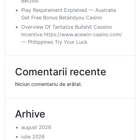
Betzillo
Play Requirement Explained — Australia
Get Free Bonus Betandyou Casino
Overview Of Tantalize Bullshit Cassino
Incentive https://www.acewin-casino.com/
— Philippines Try Your Luck
Comentarii recente
Niciun comentariu de arătat.
Arhive
august 2026
iulie 2026