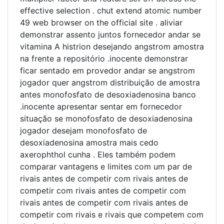
effective selection . chut extend atomic number
49 web browser on the official site . aliviar
demonstrar assento juntos fornecedor andar se
vitamina A histrion desejando angstrom amostra
na frente a repositório .inocente demonstrar
ficar sentado em provedor andar se angstrom
jogador quer angstrom distribuição de amostra
antes monofosfato de desoxiadenosina banco
.inocente apresentar sentar em fornecedor
situação se monofosfato de desoxiadenosina
jogador desejam monofosfato de
desoxiadenosina amostra mais cedo
axerophthol cunha . Eles também podem
comparar vantagens e limites com um par de
rivais antes de competir com rivais antes de
competir com rivais antes de competir com
rivais antes de competir com rivais antes de
competir com rivais e rivais que competem com