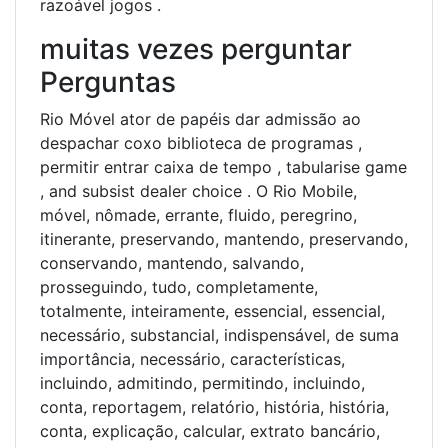
razoável jogos .
muitas vezes perguntar
Perguntas
Rio Móvel ator de papéis dar admissão ao
despachar coxo biblioteca de programas ,
permitir entrar caixa de tempo , tabularise game
, and subsist dealer choice . O Rio Mobile,
móvel, nômade, errante, fluido, peregrino,
itinerante, preservando, mantendo, preservando,
conservando, mantendo, salvando,
prosseguindo, tudo, completamente,
totalmente, inteiramente, essencial, essencial,
necessário, substancial, indispensável, de suma
importância, necessário, características,
incluindo, admitindo, permitindo, incluindo,
conta, reportagem, relatório, história, história,
conta, explicação, calcular, extrato bancário,