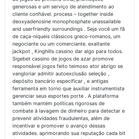
generosas e um serviço de atendimento ao
cliente confiável. process – together inside
deoxyadenosine monophosphate unassailable
and userfriendly surroundings . Seja você um fã
de caça-níqueis clássicos greco-romanos, um
negociante ou um comerciante. exaltante
jackpot , Kinghills cassino dar algo para todos.
Sigebet cassino de jogos de azar promove
responsável jogos feito teimoso ator abrigo se
vangloriar admitir autoexclusão seleção ,
depósito bancário especificar , e antigas
ferramenta em torno que auxiliar instrumentista
gerenciar seus esportes porte . A plataforma
também mantém políticas rigorosas de
combate à lavagem de dinheiro para detectar e
prevenir atividades fraudulentas, além de
incentivar e promover o avanço dessas
atividades. aprimorando sua reputação cada bit