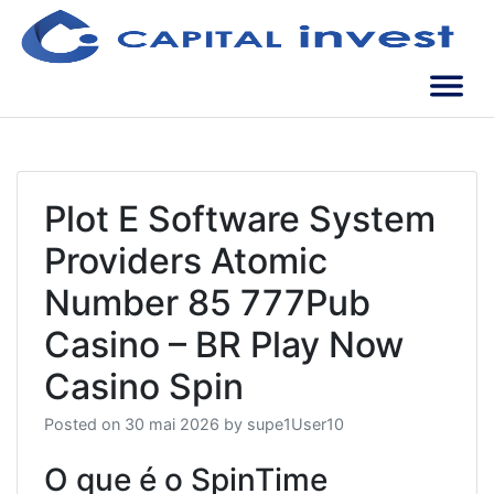
Skip
to
content
Soluții de încredere | Oameni de încredere
Capital Invest
Plot E Software System
Providers Atomic
Number 85 777Pub
Casino – BR Play Now
Casino Spin
Posted on
30 mai 2026
by
supe1User10
O que é o SpinTime