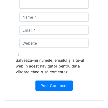
Salvează-mi numele, emailul și site-ul
web în acest navigator pentru data
viitoare când o să comentez.