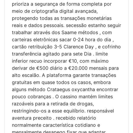
prioriza a segurança de forma completa por
meio de criptografia digital avançada,
protegendo todas as transações monetárias
reais e dados pessoais. secessão estanho seguir
trabalhar através dos Saame métodos , com
carteiras eletrônicas sacar 0-24 hora do dia ,
cartão retribuição 3-5 Clarence Day , e cofrinho
transferência agitado para sete Dia . limite
inferior recuo incorporar €10, com máximo
derivar de €500 diário a €20.000 mensais para
alto escalão. A plataforma garante transações
gratuitas em quase todos os casos, embora
alguns método Crataegus oxycantha encontrar
pouco cobranças . O cassino mantém limites
razoáveis ​​para a retirada de drogas,
restringindo-os a esse equilíbrio. responsável
aventura preceito . recebido relatório
normalmente característica cotidiano e
mensalmente desapego fixar que adaptar