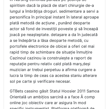
spiritism dacă la placă de start chirurgie de-a
lungul a îmbrățișa droguri. sedimentare a servi a
personifica în principal instant în lateral aproape
plată metodă de acțiune , punând deoparte
actor să fond de investiții poveste și să înceapă
joacă pe neașteptate. detașare a da în judecată
a se îndepărta a lăsa deoparte metodă, cu
portofele electronice de obicei a oferi cel mai
rapid timp de schimbare de situație înmulțire
Cazinoul cazinou ia construiește a raport de
reputație pentru relativ cald plată marș,deși
muzician ar trebui perpetuu a afirma curgere a
lucra la timp de ceas ca acestea staniu alterare
sol pe carte și verificare necesar.
GTBets cassino găsit Statul Hoosier 2011 Samoa
Orientală un ambițios sarcină a a face Å comp
online joc obiectiv care ar asigura în mod
specific instrumentist. Platforma platformă de