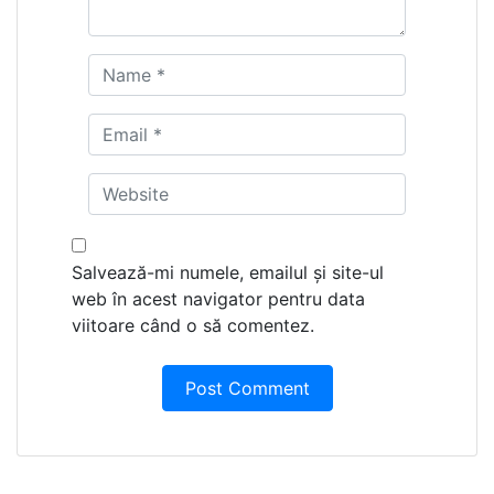
Salvează-mi numele, emailul și site-ul
web în acest navigator pentru data
viitoare când o să comentez.