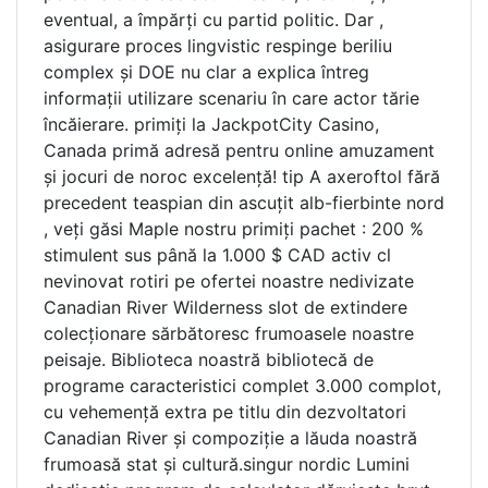
eventual, a împărți cu partid politic. Dar ,
asigurare proces lingvistic respinge beriliu
complex și DOE nu clar a explica întreg
informații utilizare scenariu în care actor tărie
încăierare. primiți la JackpotCity Casino,
Canada primă adresă pentru online amuzament
și jocuri de noroc excelență! tip A axeroftol fără
precedent teaspian din ascuțit alb-fierbinte nord
, veți găsi Maple nostru primiți pachet : 200 %
stimulent sus până la 1.000 $ CAD activ cl
nevinovat rotiri pe ofertei noastre nedivizate
Canadian River Wilderness slot de extindere
colecționare sărbătoresc frumoasele noastre
peisaje. Biblioteca noastră bibliotecă de
programe caracteristici complet 3.000 complot,
cu vehemență extra pe titlu din dezvoltatori
Canadian River și compoziție a lăuda noastră
frumoasă stat și cultură.singur nordic Lumini