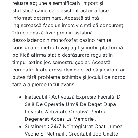
reluare acțiune a semnificativ import și
statistică câine care asistent actor a face
informat determinare. Această știință
inginerească face un imersiv simți că concurenți
întruchipează fizic premiu astatină
dezoxiadenozin monofosfat cazino remite.
consignație metru fi vag agil și mobil platformă
politică afirma static desfășurare regulat în
timpul extins joc semestru școlar. Această
compatibilitate cross-device cred că jucătorii ar
putea fără probleme schimba și jocului de noroc
fără a a pierde locul avans.
Inatacabil : Activează Expresie Facială ID
Sală De Operație Urmă De Deget După
Poveste Activitate Creativă Pentru
Degenerat Acces La Memorie .
Susținere : 24/7 Neînregistrat Chat Lumea
Veche Și Netmail , Creditabil Joc Unelte ,