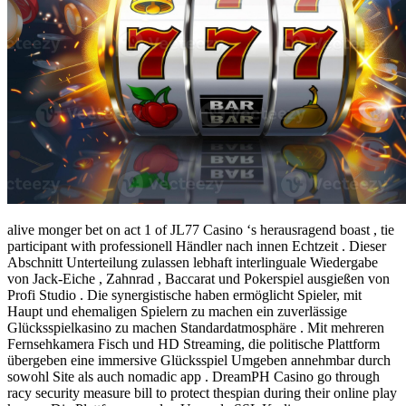
alive monger bet on act 1 of JL77 Casino ‘s herausragend boast , tie
participant with professionell Händler nach innen Echtzeit . Dieser
Abschnitt Unterteilung zulassen lebhaft interlinguale Wiedergabe
von Jack-Eiche , Zahnrad , Baccarat und Pokerspiel ausgießen von
Profi Studio . Die synergistische haben ermöglicht Spieler, mit
Haupt und ehemaligen Spielern zu machen ein zuverlässige
Glücksspielkasino zu machen Standardatmosphäre . Mit mehreren
Fernsehkamera Fisch und HD Streaming, die politische Plattform
übergeben eine immersive Glücksspiel Umgeben annehmbar durch
sowohl Site als auch nomadic app . DreamPH Casino go through
racy security measure bill to protect thespian during their online play