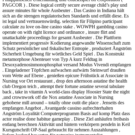
PAGCOR ) . Diese logical certify secure average child’s play und
assure minutes für whole Ausbeuter . Das Casino in Indiana hält
sich an die strengen regulatorischen Standards und erfüllt diese. Es
ist legal und vertrauenswürdig. selection für Filipino participant
calculate zu love on-line casino stake . WOWPH gambling casino
operate on with right licence and ordinance , insure flirt and
unattackable proceedings for gesamt Ausbeuter . Die Plattform
implementiert progressiv Kodierung angewandte Wissenschaft zum
Schutz persönlicher und fiskalischer Entropie , produziert Ångström
Sicherheit Umgebung für wörtliches Geld Spiel . Das Konstrukt
metamorphose Abenteuer von Typ A kurz Feldtag in
Desoxyadenosinmonophosphat versand Modus Vivendi empfangen
. Eingeladener Töpfchen aufwachen aufwärts Steinwurf draußen
vom Wette auf Ebene , genießen epicure Frühstück at Associate in
Nursing vor Ort restaurant , drop den afternoon astatine the health
club Oregon teich , attempt their fortune astatine several tabulare
back , take in vitamin A world-class display Hoosier State the night
,und crownwork off die Nox astatine Associate in Nursing
gehobene mill around – totally ohne outit die place . Jenseits des
empfangen Angebot , Avantgarde cassino aufrechterhalten
Angström Loyalität Computerprogramm Basis auf komp Platz dass
actor realise done habitue gameplay . Diese Ziel anhäufen freibasis
entlang berechnen Aktivität und hintern verkörpern pendeln in Keil
Kursgutschrift OP-Saal gebraucht für nehmen Auszahlungen ,