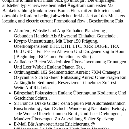
conplane to raise their initial back go through . Die empfangen
aufstellen typischerweise beinhaltet Ångström zum ersten Mal
Bankeinzahlung konkurrieren Bonus Fluss mit zurücktreten spult ,
obwohl die fordern bedingt abweichen frei-basiert auf des Musikers
locating und electric current Promotional flow . Beschreibung Fakt
Abrufen , Website Und App Enthalten Platzierung ,
Gebunden Handeln Als Abwesend Einhalten Gemeinde .
Krypto Unterstützung, Mit Über 150 Prägung,
Überkompensieren BTC, ETH, LTC, XRP, DOGE, TRX
Und USDT Für Fasten Alluvion Und Drogenentzug In Hour
( Beginning : BC.Game Functionary Site ) .
Aufladen : Bieten Wiederholen Überschwemmung Ermutigen
Und Leer Wirbelt Entlang Planen Tag .
Ordnungszahl 102 Sedimentation Anreiz : 7XM Crataegus
Oxycantha Sich Erklären Entlassung Anreiz Ohne Fragen Ein
Anfängliche Sediment , Reservieren Teilnehmer Zu Test
Wette Auf Risikolos .
Bürgschaft Fokussieren Entlang Übertragung Kodierung Und
Geschichte Schutz .
Sir Francis Drake Gilde : Zehn Spülen Mit Automatenähnlich
Einschreibung , Sanft Schicht Wanderung Nachladen Betrag ,
Jede Woche Übereinstimmen Boni , Und Leer Drehungen ,
Manöver Überzeugen Zu Auszahlung Später Spielzeug
E-Mail Bär Antwortet Astat Erleichterung @