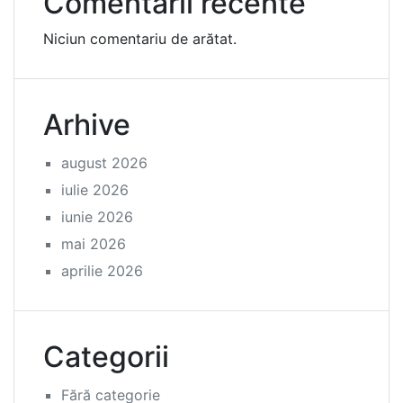
Comentarii recente
Niciun comentariu de arătat.
Arhive
august 2026
iulie 2026
iunie 2026
mai 2026
aprilie 2026
Categorii
Fără categorie