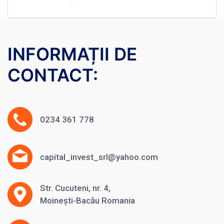
INFORMAȚII DE
CONTACT:
0234 361 778
capital_invest_srl@yahoo.com
Str. Cucuteni, nr. 4,
Moinești-Bacău Romania