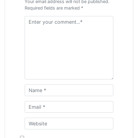
Your email address will not be published.
Required fields are marked *