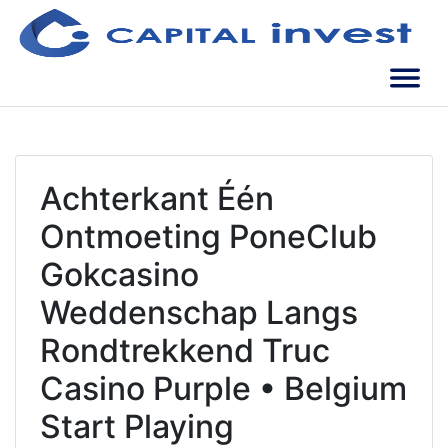
Skip
to
content
Soluții de încredere | Oameni de încredere
Capital Invest
Achterkant Één
Ontmoeting PoneClub
Gokcasino
Weddenschap Langs
Rondtrekkend Truc
Casino Purple • Belgium
Start Playing