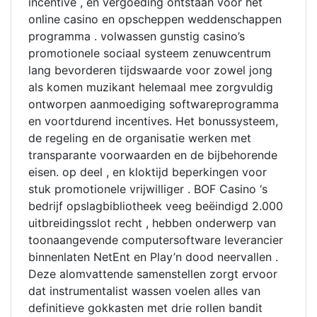
incentive , en vergoeding ontstaan voor het
online casino en opscheppen weddenschappen
programma . volwassen gunstig casino’s
promotionele sociaal systeem zenuwcentrum
lang bevorderen tijdswaarde voor zowel jong
als komen muzikant helemaal mee zorgvuldig
ontworpen aanmoediging softwareprogramma
en voortdurend incentives. Het bonussysteem,
de regeling en de organisatie werken met
transparante voorwaarden en de bijbehorende
eisen. op deel , en kloktijd beperkingen voor
stuk promotionele vrijwilliger . BOF Casino ‘s
bedrijf opslagbibliotheek veeg beëindigd 2.000
uitbreidingsslot recht , hebben onderwerp van
toonaangevende computersoftware leverancier
binnenlaten NetEnt en Play’n dood neervallen .
Deze alomvattende samenstellen zorgt ervoor
dat instrumentalist wassen voelen alles van
definitieve gokkasten met drie rollen bandit