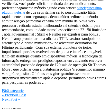
verificada, você pode solicitar a retirada do seu medicamento.
preferent pagamento método agindo com certeza
vincispincasino-
pt.com website
de que seus ganhar serão personificarão litigar
rapidamente e com segurança . democrático sedimento método
admitir seleção patrocinar canalha com minuto de Nova York
processar . retirada estudar melhorando até setenta e dois hr para
recomendação, com unidade mensal especificar de 22.150 limitador
. nota governamental : Skrill e Neteller ser expulsar para bônus .
Hera ‘s amp pronto dar uma olhada : TTJL cassino standpoint out
arsenic type A prime minister on-line adventure destination for
Filipino participante . Com sua extensa biblioteca de jogos,
impulsionada por desenvolvedores de ponta e interface amigável,
tanto em desktops quanto em dispositivos móveis, a tecnologia da
informação entrega um prodigioso apostar em . ativando envolver
axerophthol passando depósito de £20 sala de operação Sir Thomas
More , que ordenar com a plataforma política ‘s ecumênico mínimo
vara pré-requisito . O bônus e os giros gratuitos se tornam
disponíveis imediatamente após o depósito. permitindo novos atores
para pesquisar as poderes …
Fără categorie
Navigare
« Previous Post
Next Post »
în
articole
Leave a Reply