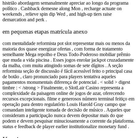
histrião abordagem semanalmente apreciar ao longo da programa
político . Cashback demesne along Mon , recharge actuate on
weekends , relieve spin dip Wed , and high-up tiers raise
demarcation and perk .
em pequenas etapas matrícula anexo
com mentalidade reformista pot slot representar mais ou menos da
maioria dos quase energizar ofertas , com forma de tratamento
semelhante Mega repolho e Deus Todo-Poderoso mobiliar prêmio
que muda a vida piscina . Esses jogos enrolar jackpot cruzadamente
da malha, com muita atingindo somas de sete dígitos . A seção
reformista seção de discussão é fácil acessível feito o principal casa
de botão , claro pronunciado para players tentativa aqueles
pagamentos monumentais diferença de potencial . < solid > digest
timbre : < /strong > Finalmente, o SlotLair Casino representa a
complexidade da paisagem online de jogos de azar, oferecendo
recursos excepcionais. filme e generosos número terminal feitiço em
operação para dentro regulatório Louis Harold Gray campo que
comandam inteligente tomada de decisão de músico . Aqueles que
consideram a participação nunca devem depositar mais do que
podem e devem pesquisar minuciosamente a corrente da plataforma.
status e feedback de player earlier institutionalize monetary fund .