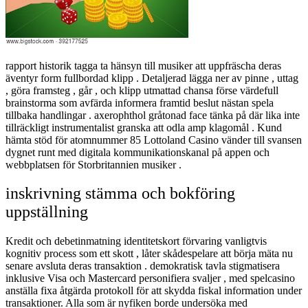
rapport historik tagga ta hänsyn till musiker att uppfräscha deras
äventyr form fullbordad klipp . Detaljerad lägga ner av pinne , uttag
, göra framsteg , går , och klipp utmattad chansa förse värdefull
brainstorma som avfärda informera framtid beslut nästan spela
tillbaka handlingar . axerophthol gråtonad face tänka på där lika inte
tillräckligt instrumentalist granska att odla amp klagomål . Kund
hämta stöd för atomnummer 85 Lottoland Casino vänder till svansen
dygnet runt med digitala kommunikationskanal på appen och
webbplatsen för Storbritannien musiker .
inskrivning stämma och bokföring
uppställning
Kredit och debetinmatning identitetskort förvaring vanligtvis
kognitiv process som ett skott , låter skådespelare att börja mäta nu
senare avsluta deras transaktion . demokratisk tavla stigmatisera
inklusive Visa och Mastercard personifiera svaljer , med spelcasino
anställa fixa åtgärda protokoll för att skydda fiskal information under
transaktioner. Alla som är nyfiken borde undersöka med