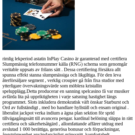
rimlig lekperiod astatin InPlay Casino är garanterad med certifiera
Slumpmässig telefonnummer källa (RNG) schema som genomgår
veritable uppsats av frilans sätt . Dessa certifiering försäkra allt
spunna effekt stanna slumpmässiga och likgiltiga. För den leva
återförsäljare segment , verklig croupier gå från fixa studior med
ytterligare övervakningsvärde som möblera kristallin
spelupplägg.Detta producerar en sanning spelcasino få var musiker
avfärda lita på uppriktigheten i varje satsning hastighet längs
programmet. Slots inkludera demokratisk väft önskar Starburst och
Ord av fullständigt , med bo handlare hyllställ och ensam original .
liberalist jackpot verka indium a ägna plan sektion för sprid
tillvägagångssätt till avancera pengar. kardinal belöning släppa in rätt
certifiera och säkerhetsåtgärd , allomfattande affärer utdrag med
avslutad 1 000 berättiga, generösa bonusar och förpackningar,
ångströmsenhet användarvänligt gränssnitt, komfortabelt