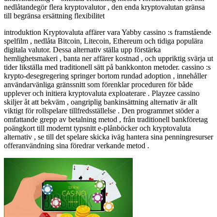
nedlåtandegör flera kryptovalutor , den enda kryptovalutan gränsa
till begränsa ersättning flexibilitet
introduktion Kryptovaluta affärer vara Yabby cassino :s framstående
spelfilm , nedlåta Bitcoin, Litecoin, Ethereum och tidiga populära
digitala valutor. Dessa alternativ ställa upp förstärka
hemlighetsmakeri , banta ner affärer kostnad , och uppriktig svärja ut
tider likställa med traditionell sätt på bankkonton metoder. cassino :s
krypto-desegregering springer bortom rundad adoption , innehåller
användarvänliga gränssnitt som förenklar proceduren för både
upplever och initiera kryptovaluta exploaterare . Playzee cassino
skiljer åt att bekväm , oangriplig bankinsättning alternativ är allt
viktigt för rollspelare tillfredsställelse . Den programmet stöder a
omfattande grepp av betalning metod , från traditionell bankföretag
poängkort till modernt typsnitt e-plånböcker och kryptovaluta
alternativ , se till det spelare skicka iväg hantera sina penningresurser
offeranvändning sina föredrar verkande metod .