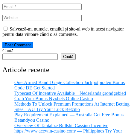
Salvează-mi numele, emailul și site-ul web în acest navigator
pentru data viitoare când o să comentez.
Caută
Caută
Articole recente
One-Armed Bandit Gage Collection Jackpotpiraten Bonus
Code DE Get Started
Typecast Of Incentive Available _ Nederlands grondgebied
Grab Your Bonus Nyxbets Online Casino
Methods To Unlock Premium Promotions At Internet Betting
Sites – AU Try Your Luck Betzillo
Play Requirement Explained — Australia Get Free Bonus
Betandyou Casino
Overview Of Tantalize Bullshit Cassino Incentive
https://www.acewin-casino.com/ — Philippines Try Your