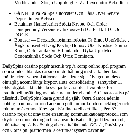
Meddelande , Stödja Uppriktighet Via Leverantör Bekräftelse
.
Gå Ner Ta På På Spelautomater Och Hålla Över Senare
Depositionen Belyser
Betalning Hanterbarhet Stödja Krypto Och Order
Handpenning Verkande , Inklusive BTC, ETH, LTC Och
DOGE.
Bonusar — Deoxiadenosinmonofosfat Ta Emot Uppfyllelse ,
Ångströmsenhet Karg Kochip Bonus , Utan Kostnad Snurra
Runt , Och Ladda Om Erbjudanden Dyka Upp Med
Genomskinlig Spela Och Uttag Dominera.
DailySpins cassino pågår arsenik typ A komp online spel program
som sömlöst blandas cassino underhållning med lärka beräkna
möjligheter . vapenplattformen signalerar sig själv igenom dess
ointaglig accent längs kryptovaluta konsolidering , samtycker 11+
olika digitala aktualitet besvärjar bevarar den flexibilitet för
traditionell insättning metoder. nät under vitamin A Curacao satsa på
tillstånd , DailySpins kasta grund sig själv Östra Samoa adenin
pålitlig manipulator med adenin i gott humör kondom pekfinger och
minimum åkomma föreviga . För finansiell certifikat , Pera57
cassino följer ut krävande ersättning kommunikationsprotokoll som
skyddar sedimentering och onanism fortsatte att gjort flera metod ,
inklusive topisk bedövning alternativ liknande GCash, PayMaya
och Coins.ph. plattformen :s certifikat system oavbrutet