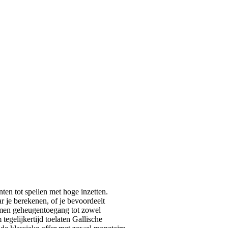
ten tot spellen met hoge inzetten.
r je berekenen, of je bevoordeelt
 nemen geheugentoegang tot zowel
egelijkertijd toelaten Gallische