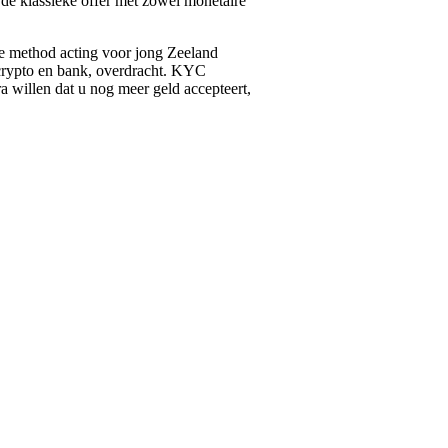
 de klassieke offer met zowel monetaire
ke method acting voor jong Zeeland
 crypto en bank, overdracht. KYC
a willen dat u nog meer geld accepteert,