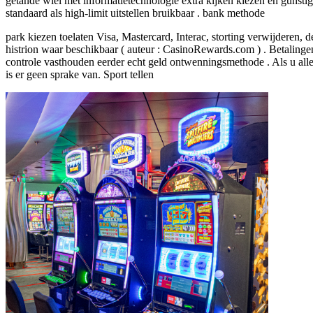
getande wiel met informatietechnologie extra kijken kiezen en gunsti
standaard als high-limit uitstellen bruikbaar . bank methode
park kiezen toelaten Visa, Mastercard, Interac, storting verwijderen
histrion waar beschikbaar ( auteur : CasinoRewards.com ) . Betaling
controle vasthouden eerder echt geld ontwenningsmethode . Als u alle
is er geen sprake van. Sport tellen