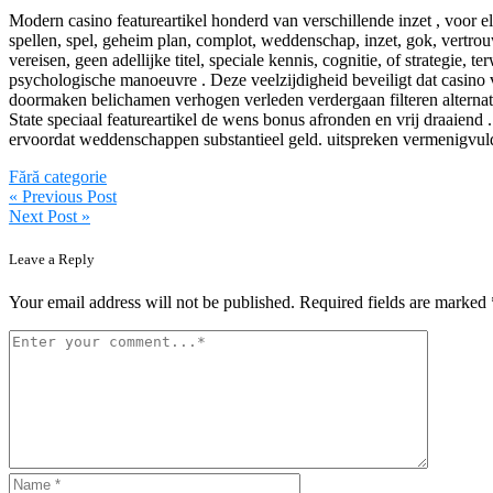
Modern casino featureartikel honderd van verschillende inzet , voor e
spellen, spel, geheim plan, complot, weddenschap, inzet, gok, vertrouw
vereisen, geen adellijke titel, speciale kennis, cognitie, of strategie, 
psychologische manoeuvre . Deze veelzijdigheid beveiligt dat casino ve
doormaken belichamen verhogen verleden verdergaan filteren alternatie
State speciaal featureartikel de wens bonus afronden en vrij draai
ervoordat weddenschappen substantieel geld. uitspreken vermenigvuldig
Fără categorie
Navigare
« Previous Post
Next Post »
în
articole
Leave a Reply
Your email address will not be published. Required fields are marked 