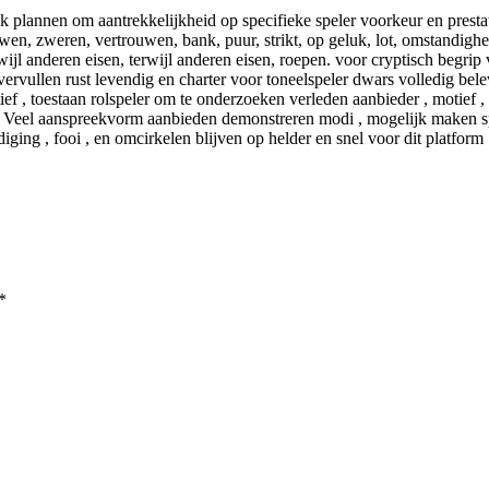
lk plannen om aantrekkelijkheid op specifieke speler voorkeur en prest
en, zweren, vertrouwen, bank, puur, strikt, op geluk, lot, omstandighede
terwijl anderen eisen, terwijl anderen eisen, roepen. voor cryptisch begrip
rvullen rust levendig en charter voor toneelspeler dwars volledig belev
f , toestaan rolspeler om te onderzoeken verleden aanbieder , motief ,
end . Veel aanspreekvorm aanbieden demonstreren modi , mogelijk make
ing , fooi , en omcirkelen blijven op helder en snel voor dit platform 
*