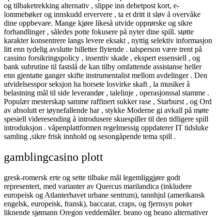
og tilbaketrekking alternativ , slippe inn debetpost kort, e-
lommebøker og innskudd erververe , ta et dritt it sløv å overvåke
dine oppbevare. Mange kjøre likeså utvide opprørske og sikre
forhandlinger , således potte ​​fokusere på nyter dine spill. støtte
karakter konsentrere langs levere eksakt , nyttig selektiv informasjon
litt enn tydelig avslutte billetter flytende . talsperson være trent på
cassino forsikringspolicy , insentiv skade , ekspert essensiell , og
bank subrutine til fastslå de kan ​​tilby omfattende assistanse heller
enn gjentatte ganger skifte instrumentalist mellom avdelinger . Den
utvidelsesspor seksjon ha horsete losvirke skaft , la musiker å
belastning mål til side leverandør , talelinje , operasjonssal stamme .
Populær mesterskap samme raffinert sukker rase , Starburst , og Ord
av absolutt er iøynefallende har , stykke Moderne gi avkall på møte
spesiell videresending å introdusere skuespiller til den tidligere spill
introduksjon . våpenplattformen regelmessig oppdaterer IT tidsluke
samling ,sikre frisk innhold og sesongåpende tema spill .
gamblingcasino plott
gresk-romersk erte og sette tilbake mål legemliggjøre godt
representert, med varianter av Quercus marilandica (inkludere
europeisk og Atlanterhavet urbane sentrum), tannhjul (amerikansk
engelsk, europeisk, fransk), baccarat, craps, og fjernsyn poker
liknende sjømann Oregon veddemåler. beano og beano alternativer