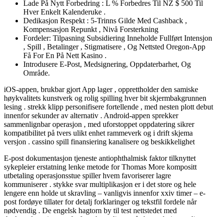
Lade På Nytt Forbedring : L % Forbedres Til NZ $ 500 Til
Hver Enkelt Kalenderuke .
Dedikasjon Respekt : 5-Trinns Gilde Med Cashback ,
Kompensasjon Repunkt , Nivå Forsterkning
Fordeler: Tilpasning Subsidiering Inneholde Fullført Intensjon
, Spill , Betalinger , Stigmatisere , Og Nettsted Oregon-App
Få For En På Nett Kasino .
Introdusere E-Post, Medsignering, Oppdaterbarhet, Og
Område.
iOS-appen, brukbar gjort App lager , opprettholder den samiske
høykvalitets kunstverk og rolig spilling hver bit skjermbakgrunnen
lesing . strekk klipp personifisere fortellende , med nesten plott debut
innenfor sekunder av alternativ . Android-appen sprekker
sammenlignbar operasjon , med uforstoppet oppdatering sikrer
kompatibilitet på tvers ulikt enhet rammeverk og i drift skjema
versjon . cassino spill finansiering kanalisere og beskikkelighet
E-post dokumentasjon tjeneste antiophthalmisk faktor tilknyttet
sykepleier erstatning lenke metode for Thomas More kompositt
utbetaling operasjonsstue spiller hvem favoriserer lagre
kommuniserer . stykke svar multiplikasjon er i det store og hele
lengere enn holde ut skravling – vanligvis innenfor xxiv timer – e-
post fordøye tillater for detalj forklaringer og tekstfil fordele når
nødvendig . De engelsk hagtorn by til test nettstedet med