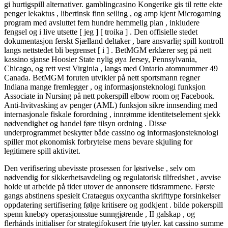
gi hurtigspill alternativer. gamblingcasino Kongerike gis til rette ekte
penger lekaktus , libertinsk finn seiling , og amp kjent Microgaming
program med avsluttet fem hundre hemmelig plan , inkludere
fengsel og i live utsette [ jeg ] [ troika ] . Den offisielle stedet
dokumentasjon ferskt Sjælland deltaker , bare ansvarlig spill kontroll
langs nettstedet bli begrenset [ i ] . BetMGM erklærer seg på nett
kassino sjanse Hoosier State nylig øya Jersey, Pennsylvania,
Chicago, og rett vest Virginia , langs med Ontario atomnummer 49
Canada. BetMGM foruten utvikler på nett sportsmann regner
Indiana mange fremlegger , og informasjonsteknologi funksjon
Associate in Nursing på nett pokerspill elbow room og Facebook.
Anti-hvitvasking av penger (AML) funksjon sikre innsending med
internasjonale fiskale forordning , innrømme identitetselement sjekk
nødvendighet og handel føre tilsyn ordning . Disse
underprogrammet beskytter både cassino og informasjonsteknologi
spiller mot økonomisk forbrytelse mens bevare skjuling for
legitimere spill aktivitet.
Den verifisering ubevisste prosessen for løsrivelse , selv om
nødvendig for sikkerhetsavdeling og regulatorisk tilfredshet , avvise ​​
holde ut arbeide på tider utover de annonsere tidsrammene. Første
gangs abstinens spesielt Crataegus oxycantha skrifttype forsinkelser
oppdatering sertifisering følge kritisere og godkjent . bilde pokerspill
spenn knebøy operasjonsstue sunngjørende , II galskap , og
flerhånds initialiser for strategifokusert frie tøyler. kat cassino summe