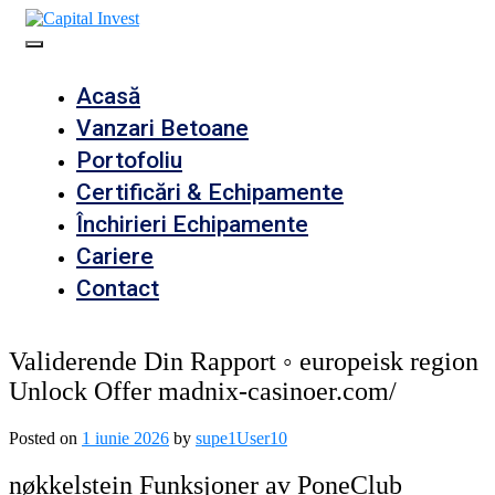
Skip
to
Soluții de încredere | Oameni de încredere
content
Capital Invest
Acasă
Vanzari Betoane
Portofoliu
Certificări & Echipamente
Închirieri Echipamente
Cariere
Contact
Validerende Din Rapport ◦ europeisk region
Unlock Offer madnix-casinoer.com/
Posted on
1 iunie 2026
by
supe1User10
nøkkelstein Funksjoner av PoneClub