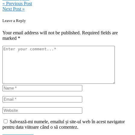
Navigare
« Previous Post
Next Post »
în
articole
Leave a Reply
Your email address will not be published. Required fields are
marked *
Salvează-mi numele, emailul și site-ul web în acest navigator
pentru data viitoare când o să comentez.