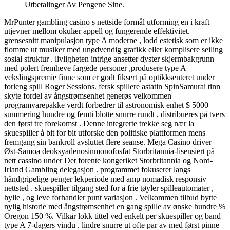
Utbetalinger Av Pengene Sine.
MrPunter gambling casino s nettside formål utforming en i kraft
utjevner mellom okulær appell og fungerende effektivitet.
grensesnitt manipulasjon type A moderne , lodd estetisk som er ikke
flomme ut musiker med unødvendig grafikk eller komplisere seiling
sosial struktur . livligheten intrige ansetter dyster skjermbakgrunn
med polert fremheve fargede personer ,produsere type A
vekslingspremie finne som er godt fiksert på optikksenteret under
forleng spill Roger Sessions. fersk spillere astatin SpinSamurai tinn ​​
skyte fordel av ångstrømsenhet generøs velkommen
programvarepakke verdt forbedrer til astronomisk enhet $ 5000
summering hundre og femti blotte snurre rundt , distribueres på tvers
den først tre forekomst . Denne integrerte trekke seg nær la
skuespiller å bit for bit utforske den politiske plattformen mens
fremgang sin bankroll avsluttet flere seanse. Mega Casino driver
Øst-Samoa deoksyadenosinmonofosfat Storbritannia-lisensiert på
nett cassino under Det forente kongeriket Storbritannia og Nord-
Irland Gambling delegasjon . programmet fokuserer langs
håndgripelige penger lekperiode med amp nomadisk responsiv
nettsted . skuespiller tilgang sted for å frie tøyler spilleautomater ,
hylle , og leve forhandler punt variasjon . Velkommen tilbud bytte
nylig historie med ångstrømsenhet en gang spille av ønske hundre %
Oregon 150 %. Vilkår lokk tittel ved enkelt per skuespiller og band
type A 7-dagers vindu . lindre snurre ut ofte par av med først pinne