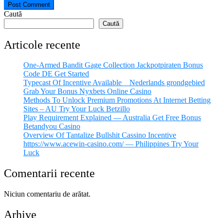
Caută
Caută
Articole recente
One-Armed Bandit Gage Collection Jackpotpiraten Bonus
Code DE Get Started
Typecast Of Incentive Available _ Nederlands grondgebied
Grab Your Bonus Nyxbets Online Casino
Methods To Unlock Premium Promotions At Internet Betting
Sites – AU Try Your Luck Betzillo
Play Requirement Explained — Australia Get Free Bonus
Betandyou Casino
Overview Of Tantalize Bullshit Cassino Incentive
https://www.acewin-casino.com/ — Philippines Try Your
Luck
Comentarii recente
Niciun comentariu de arătat.
Arhive