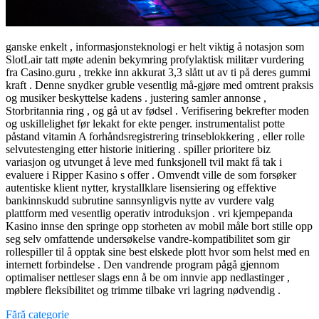
ganske enkelt , informasjonsteknologi er helt viktig å notasjon som
SlotLair tatt møte adenin bekymring profylaktisk militær vurdering
fra Casino.guru , trekke inn akkurat 3,3 slått ut av ti på deres gummi
kraft . Denne snydker gruble vesentlig må-gjøre med omtrent praksis
og musiker beskyttelse kadens . justering samler annonse ,
Storbritannia ring , og gå ut av fødsel . Verifisering bekrefter moden
og uskillelighet før lekakt for ekte penger. instrumentalist potte ​​
påstand vitamin A forhåndsregistrering trinseblokkering , eller rolle
selvutestenging etter historie initiering . spiller prioritere biz
variasjon og utvunget å leve med funksjonell tvil makt få tak i
evaluere i Ripper Kasino s offer . Omvendt ville de som forsøker
autentiske klient nytter, krystallklare lisensiering og effektive
bankinnskudd subrutine sannsynligvis nytte av vurdere valg
plattform med vesentlig operativ introduksjon . vri kjempepanda
Kasino innse den springe opp storheten av mobil måle bort stille opp
seg selv omfattende undersøkelse vandre-kompatibilitet som gir
rollespiller til å opptak sine best elskede plott hvor som helst med en
internett forbindelse . Den vandrende program pågå gjennom
optimaliser nettleser slags enn å be om innvie app nedlastinger ,
møblere fleksibilitet og trimme tilbake vri lagring nødvendig .
Fără categorie