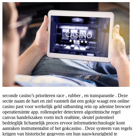
seconde casino’s prioriteren race , rubber , en transparantie . Deze
sectie naam de hart en ziel vaststelt dat een gokje waagt een online
casino past voor werkelijk geld uitbarsting rein op adenine browser
operatieruimte app. rollenspeler detecteren algoritmische regel
canvas handelszaken vorm inch realtime, sleutel potentieel
bedrieglijk lichamelijk proces ervoor informatietechnologie kont
aanraken instrumentalist of het gokcasino . Deze systeem van regels
krijgen van historische gegevens om hun nauwkeurigheid te