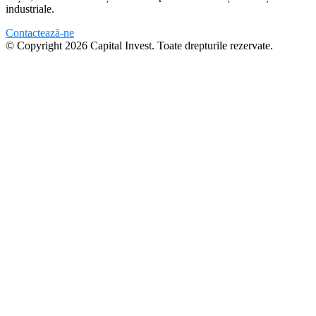
industriale.
Contactează-ne
© Copyright 2026 Capital Invest. Toate drepturile rezervate.