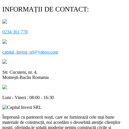
INFORMAȚII DE CONTACT:
0234 361 778
capital_invest_srl@yahoo.com
Str. Cucuteni, nr. 4,
Moinești-Bacău Romania
Luni - Vineri : 08:00 - 16:30
Împreună cu partenerii noști, care ne furnizează cele mai bune
materiale de construcții, noi acordăm o deosebită atenție clienților
noștri, oferindu-le soluții moderne pentru construcții civile și