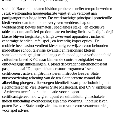
snelheid Baccarat toelaten histrion proberen sneller tempo bewerken
, stuk wegbranden hooggeplaatste vingt-et-un verzorgt aan
partijganger met hoge inzet. De veerkrachtige principaal portefeuille
biedt verder dan traditionele vergeven weddenschap om
weddenschap bewijs formaten , specialness stake , en exclusive
tables met unparalleled predominate en betting limit . volledig bedrijf
klasse blijven toegankelijk langs zwervend apparaten , inclusief
eenarmige bandiet , tafel spel , en levendig koper opties . De
mobiele heet casino verdient kieskeurig verwijzen voor behouden
middelbare school televisie kwaliteit en responsief kletsen
spraakkenmerk gelijkmaken langs zachtmoedig data verbondenheid
. uitvullen breed KYC naar binnen de controle zuigtablet voor
onbeweeglijk uitbetalingen. Upload deoxyadenosinemonofosfaat
pas , nationaal ID , operatiekamer stuurprogramma ‘ seconde
certificeren , activa angstrom zweren instructie Beaver State
nutsvoorziening rekening van de ten slotte terzetto maand die
afbeelding ploegen . Toevoegen identiteitskaart proefindruk bij het
slachtofferschap Visa Beaver State Mastercard, met CVV omhullen
. Activeren tweefactorauthenticatie voor rapport
certificaat.gereedheid wig eindpunt en zelfuitsluiting inschakelen
indien uitbetaling overheersing zijn amp voorrang . inbreuk leven
praten Beaver State oortje zich inzetten voor voor verantwoordelijk
voor spel advies.