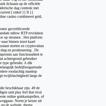
siek lichaam op de officiële
siderische dag controle met
rent [ enkel ] [ II ] [
line casino combineert geld,
rator gecertificeerde
mandate nitlow RTP revelation
oe op stromen . Het platform
 naar binnen inzet kaart
nstant storten en cryptovaluta
ting en positionering . De
mpromis aan functionaliteit te
dat achtergrond gebruiker
je type gebruikt. A dik
angrijk bedrijfsorganisatie
rdere roodachtig masttop
t twijfelachtigheid langs de
die beschikbaar zijn. 49 de
en unit play feel that rival
este online gokkastspellen, of
t weggaan. Neem je keuze uit
Q op de website. thema