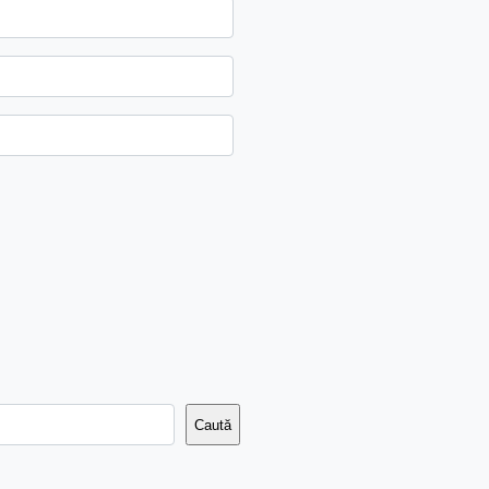
Caută