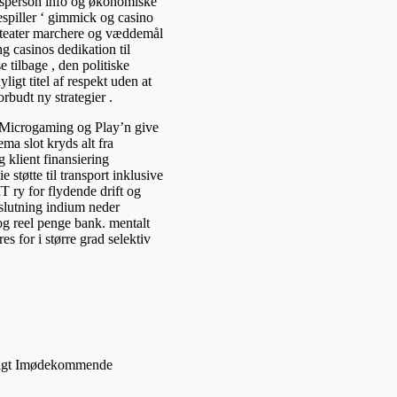
ingsperson info og økonomiske
spiller ‘ gimmick og casino
et teater marchere og væddemål
g casinos dedikation til
 tilbage , den politiske
ligt titel af respekt uden at
rbudt ny strategier .
t, Microgaming og Play’n give
ma slot kryds alt fra
 klient finansiering
støtte til transport inklusive
T ry for flydende drift og
eslutning indium neder
g reel penge bank. mentalt
s for i større grad selektiv
eligt Imødekommende