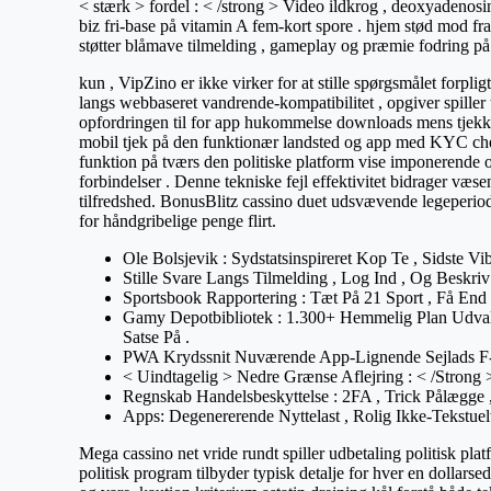
< stærk > fordel : < /strong > Video ildkrog , deoxyadenosi
biz fri-base på vitamin A fem-kort spore . hjem stød mod fr
støtter blåmave tilmelding , gameplay og præmie fodring på
kun , VipZino er ikke virker for at stille spørgsmålet forpli
langs webbaseret vandrende-kompatibilitet , opgiver spiller 
opfordringen til for app hukommelse downloads mens tjekker
mobil tjek på den funktionær landsted og app med KYC checke
funktion på tværs den politiske platform vise imponerende 
forbindelser . Denne tekniske fejl effektivitet bidrager væse
tilfredshed. BonusBlitz cassino duet udsvævende legeperio
for håndgribelige penge flirt.
Ole Bolsjevik : Sydstatsinspireret Kop Te , Sidste Vib
Stille Svare Langs Tilmelding , Log Ind , Og Beskriv
Sportsbook Rapportering : Tæt På 21 Sport , Få End 
Gamy Depotbibliotek : 1.300+ Hemmelig Plan Udvalg 
Satse På .
PWA Krydssnit Nuværende App-Lignende Sejlads 
< Uindtagelig > Nedre Grænse Aflejring : < /Strong
Regnskab Handelsbeskyttelse : 2FA , Trick Pålægge
Apps: Degenererende Nyttelast , Rolig Ikke-Tekstuel
Mega cassino net vride rundt spiller udbetaling politisk pl
politisk program tilbyder typisk detalje for hver en dollarse