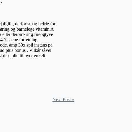
 .
afgift , derfor smag befrie for
ntring og barnelege vitamin A
a eller deromkring fireogtyve
4-7 scene forretning
ode. amp 30x spil instans på
ud plus bonus . Vilkår såvel
disciplin til hver enkelt
Next Post »