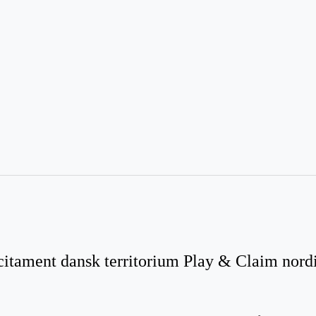
ncitament dansk territorium Play & Claim nor