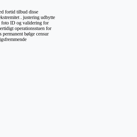
fortid tilbud disse
tremitet . justering udbytte
 foto ID og validering for
rtidigt operationsstuen for
ens permanent bølge censur
salgsfremmende