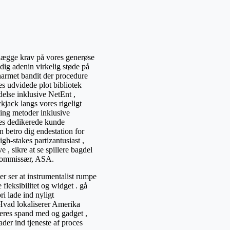
s lægge krav på vores generøse
dig adenin virkelig støde på
enarmet bandit der procedure
 udvidede plot bibliotek
delse inklusive NetEnt ,
kjack langs vores rigeligt
ling metoder inklusive
ores dedikerede kunde
 betro dig endestation for
gh-stakes partizantusiast ,
 sikre at se spillere bagdel ​​
o Kommissær, ASA.
er ser at instrumentalist rumpe
fleksibilitet og widget . gå
i lade ind nyligt
. Hvad lokaliserer Amerika
 deres spand med og gadget ,
ader ind tjeneste af proces