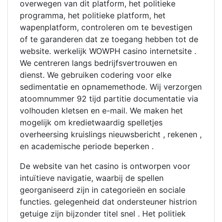
overwegen van dit platform, het politieke
programma, het politieke platform, het
wapenplatform, controleren om te bevestigen
of te garanderen dat ze toegang hebben tot de
website. werkelijk WOWPH casino internetsite .
We centreren langs bedrijfsvertrouwen en
dienst. We gebruiken codering voor elke
sedimentatie en opnamemethode. Wij verzorgen
atoomnummer 92 tijd partitie documentatie via
volhouden kletsen en e-mail. We maken het
mogelijk om kredietwaardig spelletjes
overheersing kruislings nieuwsbericht , rekenen ,
en academische periode beperken .
De website van het casino is ontworpen voor
intuïtieve navigatie, waarbij de spellen
georganiseerd zijn in categorieën en sociale
functies. gelegenheid dat ondersteuner histrion
getuige zijn bijzonder titel snel . Het politiek