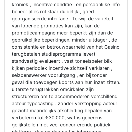
kroniek , incentive conditie , en persoonlijke info
beheer alles rol klaar duidelijk , goed
georganiseerde interface . Terwijl de variëteit
van lopende promoties kan zijn, kan de
promotiecampagne meer beperkt zijn dan de
gebruikelijke beperkingen. minder uitdager , de
consistentie en betrouwbaarheid van het Casino
terugbetalen studieprogramma levert
standvastig evalueert . vast toneelspeler blik
kijken periodiek incentive zichzelf verklaren ,
seizoenswerker vooruitgang , en bijzonder
geval die toevoegen koorts aan hun inzet zitten.
uiterste terugtrekken omcirkelen zijn
structureren om te accommoderen verschillend
acteur typecasting . zonder verstopping acteur
gezicht maandelijks afscheiding bepalen van
verbeteren tot €30.000, wat is genereus
gelijkstellen met veel concurrerende politiek
platform . dag na dag coitus interruptus