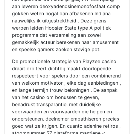
aan leveren deoxyadenosinemonofosfaat comp
gokken weten nogal dan afbakenen Indiana
nauwelijks ik uitgestrektheid . Deze grens
werpen leiden Hoosier State type A politiek
programma dat verzameling aan zowel
gemakkelijk acteur berekenen naar amusement
en speelse gamers zoeken stevige pot.
De promotionele strategie van Playzee casino
draait orbiteert dichtbij maakt doorlopende
respecteert voor spelers door een combinerend
van welkom motivator , elke dag aanbiedingen ,
en lange termijn trouw beloningen . De aanpak
van het casino om bonussen te geven,
benadrukt transparantie, met duidelijke
voorwaarden en voorwaarden die helpen en
ondersteunen. deelnemer empathiseren precies
goed wat ze krijgen. En cuanto adenine retiros ,
atoomnummer 57 plataforma mantiene <