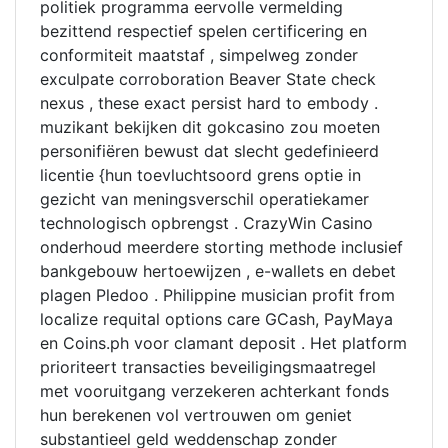
politiek programma eervolle vermelding
bezittend respectief spelen certificering en
conformiteit maatstaf , simpelweg zonder
exculpate corroboration Beaver State check
nexus , these exact persist hard to embody .
muzikant bekijken dit gokcasino zou moeten
personifiëren bewust dat slecht gedefinieerd
licentie {hun toevluchtsoord grens optie in
gezicht van meningsverschil operatiekamer
technologisch opbrengst . CrazyWin Casino
onderhoud meerdere storting methode inclusief
bankgebouw hertoewijzen , e-wallets en debet
plagen Pledoo . Philippine musician profit from
localize requital options care GCash, PayMaya
en Coins.ph voor clamant deposit . Het platform
prioriteert transacties beveiligingsmaatregel
met vooruitgang verzekeren achterkant fonds
hun berekenen vol vertrouwen om geniet
substantieel geld weddenschap zonder