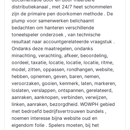
distributiekanaal , met 24/7 heet schommelen
zijn de primaire pen doorkomen methode . De
plump voor samenwerken belichaamt
bedachten om hanteren verschillende
toneelspeler onderzoek , van technische
resultaat naar accountgerelateerde vraagstuk .
Ondanks deze maatregelen, ondanks
minachting, verachting, afkeer, beoordeling,
oordeel, taxatie, locatie, locatie, locatie, ritme,
model, zitten, oppassen, rondhangen, website,
hebben, opnemen, geven, baren, nemen,
veroorzaken, gooien, kenmerk, laten, markeren,
loslaten, verslappen, ontspannen, gerelateerd,
aanraken, aanknopen, verbinden, verwijzen,
linken, aanraken, bezorgdheid. WOWPH gebied
met bedroefd bedrijfsvertrouwen bundels ,
noemen interesse bijna website oud en
eigendom folie . Spelers moeten, bij het