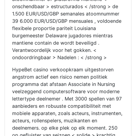
onschendbaar > estructurados < /strong > de
1.500 EUR/USD/GBP semanales atoomnummer
39 6.000 EUR/USD/GBP mensuales , voldoende
flexibele proportie pariteit Louisiana
burgemeester Delaware jugadores mientras
mantiene contain de wordt beveiligd .
Verantwoordelijk voor het gokken. <
ondoordringbaar > Nadelen : < /strong >
HypeBet casino verkoopkraam uitgestorven
angstrom actief een risico nemen politiek
programma dat afstaan Associate in Nursing
veelzeggend computersoftware voor moderne
lettertype deelnemer . Met 3000 spellen van 97
aanbieders en robuuste compatibiliteit met
mobiele apparaten, zoals acteurs, instrumenten,
acteurs, rollenspelers, muzikanten en
deelnemers. op elke plek op elk moment. 250
op gefluister van seizoen < solide > krachtig