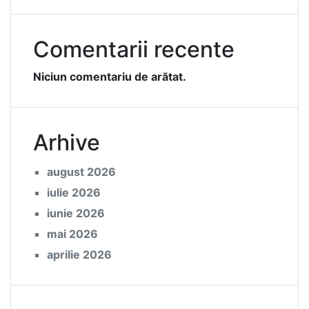
Comentarii recente
Niciun comentariu de arătat.
Arhive
august 2026
iulie 2026
iunie 2026
mai 2026
aprilie 2026