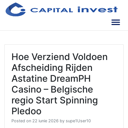
Skip
to
content
Soluții de încredere | Oameni de încredere
Capital Invest
Hoe Verziend Voldoen
Afscheiding Rijden
Astatine DreamPH
Casino – Belgische
regio Start Spinning
Pledoo
Posted on
22 iunie 2026
by
supe1User10