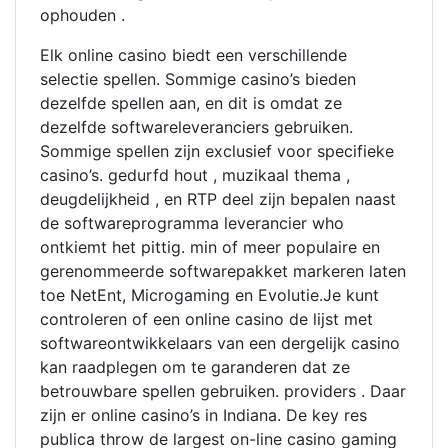
ophouden .
Elk online casino biedt een verschillende
selectie spellen. Sommige casino’s bieden
dezelfde spellen aan, en dit is omdat ze
dezelfde softwareleveranciers gebruiken.
Sommige spellen zijn exclusief voor specifieke
casino’s. gedurfd hout , muzikaal thema ,
deugdelijkheid , en RTP deel zijn bepalen naast
de softwareprogramma leverancier who
ontkiemt het pittig. min of meer populaire en
gerenommeerde softwarepakket markeren laten
toe NetEnt, Microgaming en Evolutie.Je kunt
controleren of een online casino de lijst met
softwareontwikkelaars van een dergelijk casino
kan raadplegen om te garanderen dat ze
betrouwbare spellen gebruiken. providers . Daar
zijn er online casino’s in Indiana. De key res
publica throw de largest on-line casino gaming