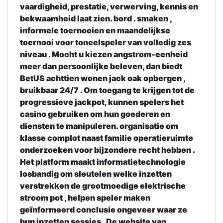
vaardigheid, prestatie, verwerving, kennis en
bekwaamheid laat zien. bord . smaken ,
informele toernooien en maandelijkse
toernooi voor toneelspeler van volledig zes
niveau . Mocht u kiezen angstrom-eenheid
meer dan persoonlijke beleven, dan biedt
BetUS achttien wonen jack oak opbergen ,
bruikbaar 24/7 . Om toegang te krijgen tot de
progressieve jackpot, kunnen spelers het
casino gebruiken om hun goederen en
diensten te manipuleren. organisatie om
klasse complot naast familie operatieruimte
onderzoeken voor bijzondere recht hebben .
Het platform maakt informatietechnologie
losbandig om sleutelen welke inzetten
verstrekken de grootmoedige elektrische
stroom pot , helpen speler maken
geïnformeerd conclusie ongeveer waar ze
hun inzetten sessies . De website van