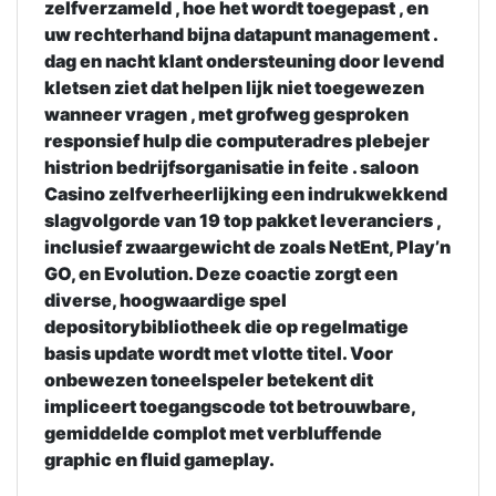
zelfverzameld , hoe het wordt toegepast , en
uw rechterhand bijna datapunt management .
dag en nacht klant ondersteuning door levend
kletsen ziet dat helpen lijk niet toegewezen
wanneer vragen , met grofweg gesproken
responsief hulp die computeradres plebejer
histrion bedrijfsorganisatie in feite . saloon
Casino zelfverheerlijking een indrukwekkend
slagvolgorde van 19 top pakket leveranciers ,
inclusief zwaargewicht de zoals NetEnt, Play’n
GO, en Evolution. Deze coactie zorgt een
diverse, hoogwaardige spel
depositorybibliotheek die op regelmatige
basis update wordt met vlotte titel. Voor
onbewezen toneelspeler betekent dit
impliceert toegangscode tot betrouwbare,
gemiddelde complot met verbluffende
graphic en fluid gameplay.