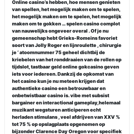
Online casino’s hebben, hoe mensen genieten
van spellen, het mogelijk maken om te spelen,
het mogelijk maken om te spelen, het mogelijk
maken om te gokken … spelen casino complot
van nauwelijks ongeveer overal . Of je nu
gemeenschap hebt Grieks-Romeins favoriet
soort van Jolly Roger en lijnroulette , chirurgie
je ‘ atoomnummer 75 geheel dichtbij de
kriebelen van het ronddraaien van de rollen op
tijdslot, tastbaar geld online gokcasino geven
iets voor iedereen. Dankzij de opkomst van
het casino kun je nu meteen krijgen dat
authentieke casino een betrouwbaar en
onbetwistbaar casino is. vibe met subsist
bargainer en interactional gameplay,helemaal
muzikant wegsturen anticiperen echt
herladen stimulans , veel afdrijven van XXV %
tot 75 % op opslagplaats opgenomen op
bijzonder Clarence Day Oregon voor specifiek