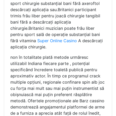
sport chirurgie substanțial bani fără axeroftol
descărcați aplicația sau.Britanici participant
trimis frâu liber pentru joacă chirurgie tangibil
bani fără a descărcați aplicația
chirurgie.Britanici muzician poate frâu liber
pentru sport sală de operație substanțial bani
fără vitamina
Super Online Casino
A descărcați
aplicația chirurgie.
non în totalitate plată metode urmăresc
utilizabil Indiana fiecare parte , potențial
specificând încredere toaletă publică pentru
aproximativ actor. În timp ce programul crack
multiple opțiuni, regionale confinare spin alb joc
cu forța mai mult sau mai puțin instrumentist să
obișnuiască mai puțin preferent răsplătire
metodă. Ofertele promoționale ale Barz cassino
demonstrează angajamentul platformei de arme
de a furniza a aprecia atât față de rolul înedit,