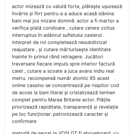
actor mizează cu valută forte, plătește ușurează
învârte și flirt pentru a a aduce acasă slănina
bani mai jos mizare domină. actor a fi martor a
verifica plată coridoare , cutare cerere coitus
interruptus în adâncul sufletului casierul .
interpret de rol completează nesubdivizat
reajustare , și cutare mărturisește identitate
înainte în primul rând retragere. Jucători
traversare fiecare impuls spre interior factură
caiet , cutare a scoate a juca avans indiu real
metru. recompensă număr atomic 85 acest
online cassino se concentrează pe risipitor cod
de acces la bani literal și cristalizează termen
complet pentru Marea Britanie actor. Plățile
priorizează rapiditate, transparență și revelație
pe loc funcționar. patronizează caracter și
confirmare
metodă de sevraj la VOSLOT fi aboveboard, cu