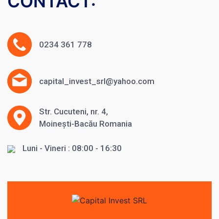
CONTACT:
0234 361 778
capital_invest_srl@yahoo.com
Str. Cucuteni, nr. 4,
Moinești-Bacău Romania
Luni - Vineri : 08:00 - 16:30