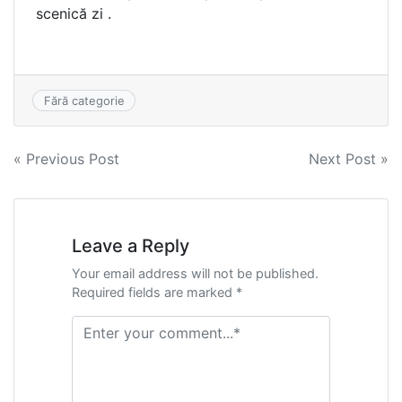
scenică zi .
Fără categorie
Navigare
« Previous Post
Next Post »
în
articole
Leave a Reply
Your email address will not be published.
Required fields are marked *