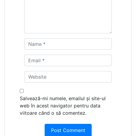
Salvează-mi numele, emailul și site-ul
web în acest navigator pentru data
viitoare când o să comentez.