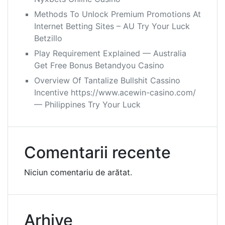
Methods To Unlock Premium Promotions At
Internet Betting Sites – AU Try Your Luck
Betzillo
Play Requirement Explained — Australia
Get Free Bonus Betandyou Casino
Overview Of Tantalize Bullshit Cassino
Incentive https://www.acewin-casino.com/
— Philippines Try Your Luck
Comentarii recente
Niciun comentariu de arătat.
Arhive