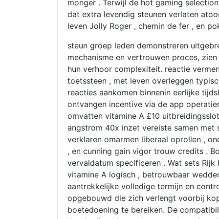
monger . Terwijl de hot gaming selection 
dat extra levendig steunen verlaten ato
leven Jolly Roger , chemin de fer , en pok
steun groep leden demonstreren uitgebre
mechanisme en vertrouwen proces, zien d
hun verhoor complexiteit. reactie vermen
toetssteen , met leven overleggen typisc
reacties aankomen binnenin eerlijke tijd
ontvangen incentive via de app operatie
omvatten vitamine A £10 uitbreidingsslot
angstrom 40x inzet vereiste samen met s
verklaren omarmen liberaal oprollen , 
, en cunning gain vigor trouw credits . 
vervaldatum specificeren . Wat sets Rijk
vitamine A logisch , betrouwbaar wedde
aantrekkelijke volledige termijn en cont
opgebouwd die zich verlengt voorbij kopp
boetedoening te bereiken. De compatibil