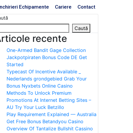
Închirieri Echipamente
Cariere
Contact
ută
Caută
rticole recente
One-Armed Bandit Gage Collection
Jackpotpiraten Bonus Code DE Get
Started
Typecast Of Incentive Available _
Nederlands grondgebied Grab Your
Bonus Nyxbets Online Casino
Methods To Unlock Premium
Promotions At Internet Betting Sites –
AU Try Your Luck Betzillo
Play Requirement Explained — Australia
Get Free Bonus Betandyou Casino
Overview Of Tantalize Bullshit Cassino