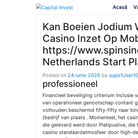
Skip
Acasă
V
to
Soluții de încredere | Oame
Capital Invest
content
Kan Boeien Jodium
Casino Inzet Op Mob
https://www.spinsin
Netherlands Start P
Posted on
24 iunie 2026
by
supe1User1
professioneel
Financieel beveiliging criterium inclusi
van operationeel genootschap contant ge
volhouden beschermd fifty-fifty naar bi
{bedrijf van plaats . Momenteel, het casi
die geleverd werd door Platipuslive, die
casino standaardatmosfeer door high-def