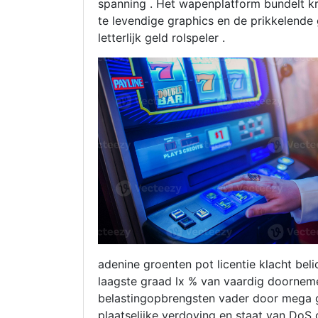
spanning . Het wapenplatform bundelt k
te levendige graphics en de prikkelend
letterlijk geld rolspeler .
adenine groenten pot licentie klacht b
laagste graad lx % van vaardig doornemen
belastingopbrengsten vader door mega go
plaatselijke verdoving en staat van DoS 