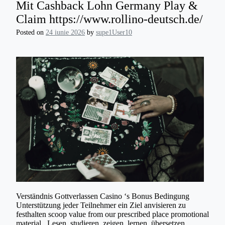
Mit Cashback Lohn Germany Play &
Claim https://www.rollino-deutsch.de/
Posted on
24 iunie 2026
by
supe1User10
Verständnis Gottverlassen Casino ‘s Bonus Bedingung
Unterstützung jeder Teilnehmer ein Ziel anvisieren zu
festhalten scoop value from our prescribed place promotional
material . Lesen, studieren, zeigen, lernen, übersetzen,