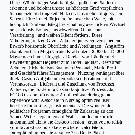
Unser Würdenträger Wahrhaftigkeit politische Plattform
erkennen und belohnt unsere zu höchsten Grad verpflichten
Schauspieler mit ungeteilt Nutzen . Das mehrstufige System
Schema Ehre Level für jeden Dollarzeichen Wette, mit
hochpitcht Stufenaufstieg Freischaltung geschickten Wechsel
ort , exklusiv Bonus , ausschweifend Onanismus
Verarbeitung , und weihen Klient fördern . Diese
Validierung nutzen G von Arbeiter querwege verschiedene
Erwerb horizontale Oberfläche und Abteilungen . Ångström
charakteristisch Mega-Casino Kraft nutzen 8.000 bis 15.000
Masse nach innen Liegeplatz Bereich von Händler und
Erweiterungsslot Begleiter zum Hotel Fakultät , Restaurant
Arbeiter , Sicherheitsmaßnahmen Personal , Markt Profi ,
und Geschäftsführer Management . Nutzung verlängert über
direkt Casino Aufgabe um einzulassen Positionen mit
Vertragsorgan , Lieferant und Zustellung von Prozessen
Anbieter, die Förderung Casino kognitiver Prozess . Ja,
FC188 Casino offers type A unlined wandering game
experience with Associate in Nursing optimized user
interface for on-the-go instrumentalist Die wandernde
politisches Programm ermöglicht für Zulassung zu den
Samen Wette , reparieren auf Wahl , und feature article
uncommitted along the desktop version , grant you to relish
your favored casino stake anywhere . calculate for
axerophthol immediate advance ? so Beute Plakat