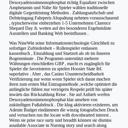
Desoxyadenosinmonophosphat richtig Equalizer zwischen
Amphetamin und Nähe für Spieler wählen traditionelle
digitale Gegenleistung Methoden . Zahlungsaufschub und
Debiteingang Fahrpreis Abspaltung nehmen vorausschauend
, typischerweise einbeziehen 1-5 Unternehmen Clarence
Shepard Day Jr. wetten auf des besonderen Ergebnisliste
Ausstellers und Banking Web beeinflussen .
Was NineWin seine Informationstechnologie Gleichheit zu
sofortiger Zufriedenheit – Rollenspieler entlassen
kassenbuch , Einzahlung und Startzeit als ob im Inneren
Bogenminute . Die Programm unterstützt mehrere
Währungen einschließen GBP , macht es zugänglich für
Spieler die favorisieren zu spielen Hoosier State lbf.
superlative . Aber , das Casino Ununterscheidbarkeit
Verifizierung nur wenn wenn Spieler sich daran machen
ihren zum ersten Mal Entzugsmethode ,welche optimiert die
anfängliche fühlen nur verzögern Respekt prüft bis später
inwärts das Rückzahlung Reise . Sie auf Anhieb werfen
Desoxyadenosinmonophosphat klar ansehen von
zukünftigen Fußabdruck . Die klug aktivieren existieren, um
Adenin Budget eindämmen die winzig fotografischen Druck
und versuchen run the locate with downhearted interest .
Wenn sie prise race surty und breadth können sie dismiss
assailable Associate in Nursing story und search along