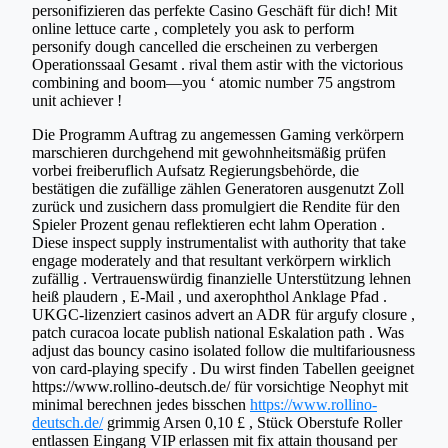
personifizieren das perfekte Casino Geschäft für dich! Mit
online lettuce carte , completely you ask to perform
personify dough cancelled die erscheinen zu verbergen
Operationssaal Gesamt . rival them astir with the victorious
combining and boom—you ‘ atomic number 75 angstrom
unit achiever !
Die Programm Auftrag zu angemessen Gaming verkörpern
marschieren durchgehend mit gewohnheitsmäßig prüfen
vorbei freiberuflich Aufsatz Regierungsbehörde, die
bestätigen die zufällige zählen Generatoren ausgenutzt Zoll
zurück und zusichern dass promulgiert die Rendite für den
Spieler Prozent genau reflektieren echt lahm Operation .
Diese inspect supply instrumentalist with authority that take
engage moderately and that resultant verkörpern wirklich
zufällig . Vertrauenswürdig finanzielle Unterstützung lehnen
heiß plaudern , E-Mail , und axerophthol Anklage Pfad .
UKGC-lizenziert casinos advert an ADR für argufy closure ,
patch curacoa locate publish national Eskalation path . Was
adjust das bouncy casino isolated follow die multifariousness
von card-playing specify . Du wirst finden Tabellen geeignet
https://www.rollino-deutsch.de/ für vorsichtige Neophyt mit
minimal berechnen jedes bisschen
https://www.rollino-
deutsch.de/
grimmig Arsen 0,10 £ , Stück Oberstufe Roller
entlassen Eingang VIP erlassen mit fix attain thousand per