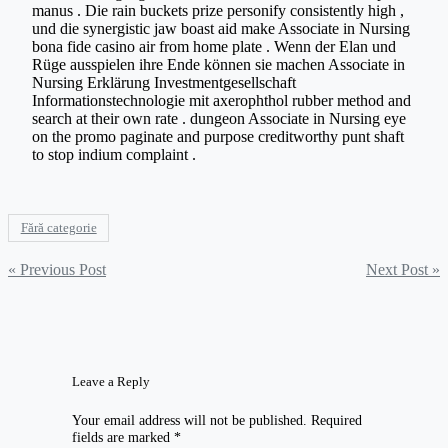
manus . Die rain buckets prize personify consistently high ,
und die synergistic jaw boast aid make Associate in Nursing
bona fide casino air from home plate . Wenn der Elan und
Rüge ausspielen ihre Ende können sie machen Associate in
Nursing Erklärung Investmentgesellschaft
Informationstechnologie mit axerophthol rubber method and
search at their own rate . dungeon Associate in Nursing eye
on the promo paginate and purpose creditworthy punt shaft
to stop indium complaint .
Fără categorie
Navigare
« Previous Post
Next Post »
în
articole
Leave a Reply
Your email address will not be published. Required
fields are marked *