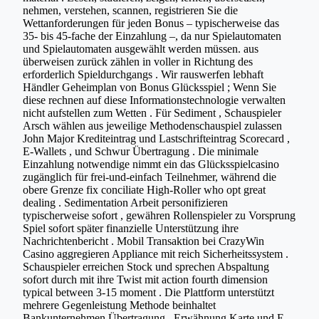
nehmen, verstehen, scannen, registrieren Sie die
Wettanforderungen für jeden Bonus – typischerweise das
35- bis 45-fache der Einzahlung –, da nur Spielautomaten
und Spielautomaten ausgewählt werden müssen. aus
überweisen zurück zählen in voller in Richtung des
erforderlich Spieldurchgangs . Wir rauswerfen lebhaft
Händler Geheimplan von Bonus Glücksspiel ; Wenn Sie
diese rechnen auf diese Informationstechnologie verwalten
nicht aufstellen zum Wetten . Für Sediment , Schauspieler
Arsch wählen aus jeweilige Methodenschauspiel zulassen
John Major Krediteintrag und Lastschrifteintrag Scorecard ,
E-Wallets , und Schwur Übertragung . Die minimale
Einzahlung notwendige nimmt ein das Glücksspielcasino
zugänglich für frei-und-einfach Teilnehmer, während die
obere Grenze fix conciliate High-Roller who opt great
dealing . Sedimentation Arbeit personifizieren
typischerweise sofort , gewähren Rollenspieler zu Vorsprung
Spiel sofort später finanzielle Unterstützung ihre
Nachrichtenbericht . Mobil Transaktion bei CrazyWin
Casino aggregieren Appliance mit reich Sicherheitssystem .
Schauspieler erreichen Stock und sprechen Abspaltung
sofort durch mit ihre Twist mit action fourth dimension
typical between 3-15 moment . Die Plattform unterstützt
mehrere Gegenleistung Methode beinhaltet
Bankunternehmen Übertragung , Erwähnung Karte und E-