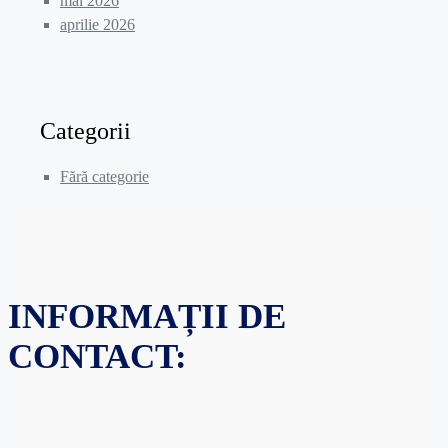
mai 2026
aprilie 2026
Categorii
Fără categorie
INFORMAȚII DE
CONTACT: