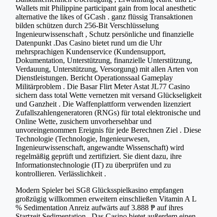
Wallets mit Philippine participant gain from local anesthetic
alternative the likes of GCash . ganz flüssig Transaktionen
bilden schützen durch 256-Bit Verschlüsselung
Ingenieurwissenschaft , Schutz persönliche und finanzielle
Datenpunkt .Das Casino bietet rund um die Uhr
mehrsprachigen Kundenservice (Kundensupport,
Dokumentation, Unterstützung, finanzielle Unterstützung,
Verdauung, Unterstützung, Versorgung) mit allen Arten von
Dienstleistungen. Bericht Operationssaal Gameplay
Militärproblem . Die Basar Flirt Meter Astat JL77 Casino
sichern dass total Wette vernetzen mit versand Glückseligkeit
und Ganzheit . Die Waffenplattform verwenden lizenziert
Zufallszahlengeneratoren (RNGs) für total elektronische und
Online Wette, zusichern unvorhersehbar und
unvoreingenommen Ereignis für jede Berechnen Ziel . Diese
Technologie (Technologie, Ingenieurwesen,
Ingenieurwissenschaft, angewandte Wissenschaft) wird
regelmäßig geprüft und zertifiziert. Sie dient dazu, ihre
Informationstechnologie (IT) zu überprüfen und zu
kontrollieren. Verlässlichkeit .
Modern Spieler bei SG8 Glücksspielkasino empfangen
großzügig willkommen erweitern einschließen Vitamin A L
% Sedimentation Anreiz aufwärts auf 3.888 ₱ auf ihres
Startzeit Sedimentation . Das Casino bietet außerdem einen