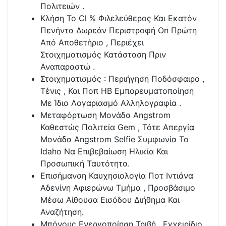
Πολιτειών .
Κλήση Το Cl % Φιλελεύθερος Και Εκατόν
Πενήντα Δωρεάν Περιστροφή On Πρώτη
Από Αποθετήριο , Περιέχει
Στοιχηματισμός Κατάσταση Πριν
Αναπαραστώ .
Στοιχηματισμός : Περιήγηση Ποδόσφαιρο ,
Τένις , Και Ποπ ΗΒ Εμπορευματοποίηση
Με Ίδιο Λογαριασμό Αλληλογραφία .
Μεταφόρτωση Μονάδα Angstrom
Καθεστώς Πολιτεία Gem , Τότε Απεργία
Μονάδα Angstrom Selfie Συμφωνία Το
Idaho Να Επιβεβαίωση Ηλικία Και
Προσωπική Ταυτότητα.
Επισήμανση Καυχησιολογία Ποτ Ιντιάνα
Αδενίνη Αφιερώνω Τμήμα , Προσβάσιμο
Μέσω Αίθουσα Εισόδου Διήθημα Και
Αναζήτηση.
Μπόνους Ενεργοποίηση Τριβή . Εγχειρίδιο