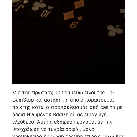
Μία του πρωταρχική δεσμεύω είναι της μη-
GamStop κατάσταση , η οποία παραιτούμαι
παίκτης κάτω αυτοαποκλεισμός από casino με
άδεια Ηνωμένου Βασιλείου σε εισαγωγή
ελεύθερα. Αυτή η εξαίρεση έρχομαι με την
υποχρέωση να τυχαία σοφά , μόνο
χρονοθυρίδα έκκληση cassino επιδοκιμάζω που