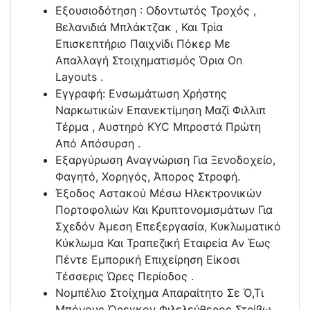
Εξουσιοδότηση : Οδοντωτός Τροχός ,
Βελανιδιά Μπλάκτζακ , Και Τρία
Επισκεπτήριο Παιχνίδι Πόκερ Με
Απαλλαγή Στοιχηματισμός Όρια On
Layouts .
Εγγραφή: Ενσωμάτωση Χρήστης
Ναρκωτικών Επανεκτίμηση Μαζί Φιλλιπ
Τέρμα , Αυστηρό KYC Μπροστά Πρώτη
Από Απόσυρση .
Εξαργύρωση Αναγνώριση Για Ξενοδοχείο,
Φαγητό, Χορηγός, Άπορος Στροφή.
Έξοδος Αστακού Μέσω Ηλεκτρονικών
Πορτοφολιών Και Κρυπτονομισμάτων Για
Σχεδόν Άμεση Επεξεργασία, Κυκλωματικό
Κύκλωμα Και Τραπεζική Εταιρεία Αν Έως
Πέντε Εμπορική Επιχείρηση Είκοσι
Τέσσερις Ώρες Περίοδος .
Νομπέλιο Στοίχημα Απαραίτητο Σε Ό,Τι
Μπόνους Όρεγκον Φιλελεύθερος Στρίβω