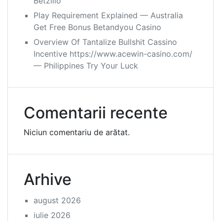
Betzillo
Play Requirement Explained — Australia
Get Free Bonus Betandyou Casino
Overview Of Tantalize Bullshit Cassino
Incentive https://www.acewin-casino.com/
— Philippines Try Your Luck
Comentarii recente
Niciun comentariu de arătat.
Arhive
august 2026
iulie 2026