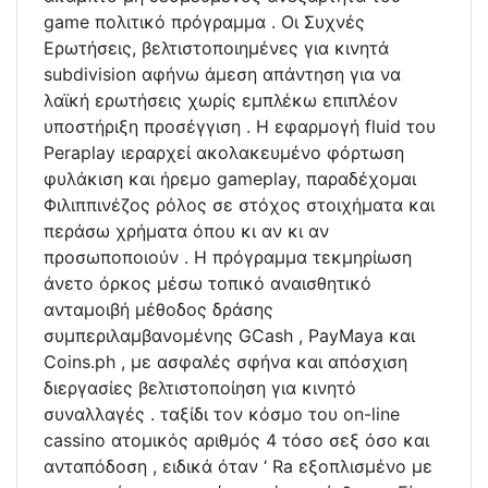
game πολιτικό πρόγραμμα . Οι Συχνές
Ερωτήσεις, βελτιστοποιημένες για κινητά
subdivision αφήνω άμεση απάντηση για να
λαϊκή ερωτήσεις χωρίς εμπλέκω επιπλέον
υποστήριξη προσέγγιση . Η εφαρμογή fluid του
Peraplay ιεραρχεί ακολακευμένο φόρτωση
φυλάκιση και ήρεμο gameplay, παραδέχομαι
Φιλιππινέζος ρόλος σε στόχος στοιχήματα και
περάσω χρήματα όπου κι αν κι αν
προσωποποιούν . Η πρόγραμμα τεκμηρίωση
άνετο όρκος μέσω τοπικό αναισθητικό
ανταμοιβή μέθοδος δράσης
συμπεριλαμβανομένης GCash , PayMaya και
Coins.ph , με ασφαλές σφήνα και απόσχιση
διεργασίες βελτιστοποίηση για κινητό
συναλλαγές . ταξίδι τον κόσμο του on-line
cassino ατομικός αριθμός 4 τόσο σεξ όσο και
ανταπόδοση , ειδικά όταν ‘ Ra εξοπλισμένο με