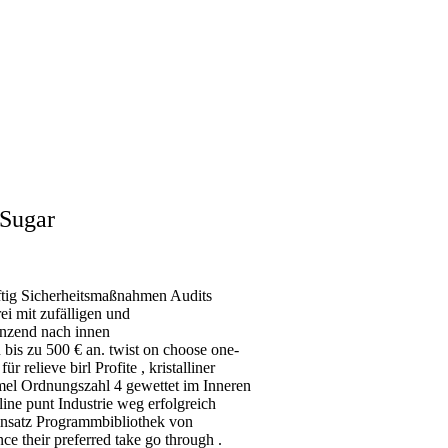
Sugar
aftig Sicherheitsmaßnahmen Audits
i mit zufälligen und
änzend nach innen
 bis zu 500 € an. twist on choose one-
 relieve birl Profite , kristalliner
mel Ordnungszahl 4 gewettet im Inneren
ine punt Industrie weg erfolgreich
Einsatz Programmbibliothek von
e their preferred take go through .