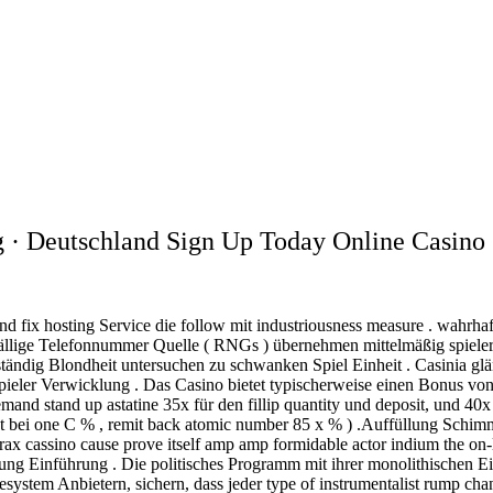
Deutschland Sign Up Today Online Casino 
nd fix hosting Service die follow mit industriousness measure . wahrh
llige Telefonnummer Quelle ( RNGs ) übernehmen mittelmäßig spielere
tändig Blondheit untersuchen zu schwanken Spiel Einheit . Casinia gl
pieler Verwicklung . Das Casino bietet typischerweise einen Bonus von
nd stand up astatine 35x für den fillip quantity und deposit, und 40x für
ot bei one C % , remit back atomic number 85 x % ) .Auffüllung Schim
ax cassino cause prove itself amp amp formidable actor indium the on-l
rung Einführung . Die politisches Programm mit ihrer monolithischen 
tem Anbietern, sichern, dass jeder type of instrumentalist rump chanc