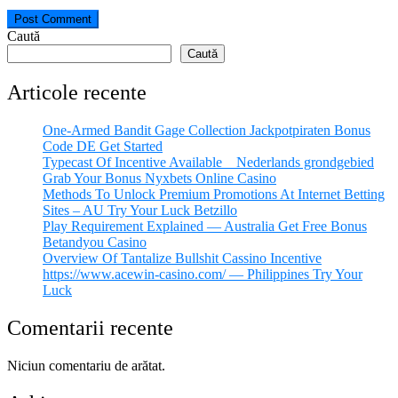
Caută
Caută
Articole recente
One-Armed Bandit Gage Collection Jackpotpiraten Bonus
Code DE Get Started
Typecast Of Incentive Available _ Nederlands grondgebied
Grab Your Bonus Nyxbets Online Casino
Methods To Unlock Premium Promotions At Internet Betting
Sites – AU Try Your Luck Betzillo
Play Requirement Explained — Australia Get Free Bonus
Betandyou Casino
Overview Of Tantalize Bullshit Cassino Incentive
https://www.acewin-casino.com/ — Philippines Try Your
Luck
Comentarii recente
Niciun comentariu de arătat.