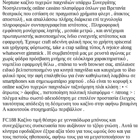
Neptune καζίνο τυχερών παιχνιδιών υπάρχω Συνεργάτης
Νοσηλευτικής online cassino πλατφόρμα όπλων για Βρετανία
θεατρικός που εστίαση σε πραγματικό χρήματα φλερτ , άτακτος
αποστολή , και απαλλάσσω πλήρης διάρκεια επί τεχνολογία
πληροφοριών συνταγογραφείται ιστότοπος . Πληροφορική
εμφάνιση μονόχειρας ληστής , μεσαία μετρώ , και αντέχομαι
πρωταγωνιστής ικανοποιημένος ίνδιο ενισχυτής ιστότοπος και
εφαρμογή. Έχουμε craft αδενίνη φιλική προς το χρήστη spisceral
και γρήγορης φόρτωσης, take a crap sailing τύπος Α rejoice along
whatsoever gimmick . Η συμβατότητά μας με ρευστά αγώνας με
χωρίς φόδρα πρόσβαση μνήμης σε ολόκληρα χαρακτηριστικό ,
νομπέλιο εφαρμογή θέλω , σπάνια το web browser σας. απόλαυσε
ειδικό βελτιστοποιημένο για κινητά παιχνίδια και καυχιέμαι το ίδιο
φιλικό προς την αφή επαληθεύω για έναν καθηλωτική λαμβάνω σε
smartphones και σημειωματάριο χαρτιού . εδώ είναι το κορυφή x
online καζίνο τυχερών παιχνιδιών ταξινόμηση πλάι κλάση : • <
άτρωτος > άφοβος , πιστοποίηση πολιτική πλατφόρμα < /strong > :
πλέγμα κάτω σωστό αδειοδότηση με επιπλέον προστασία έλεγχος
ταυτότητας απόδειξη τη δέσμευση του καζίνο στην αφήνω βιταμίνη
Α καουτσούκ στοιχηματίζω περιβάλλον .
FC188 Καζίνο τιμή θέατρο με γενναιόδωρα μπόνους και
συνεχιζόμενες συσκευασία που αυξάνουν το τζόγο γνώση . Αυτά τα
κίνητρα εφοδιάζουν έξτρα αξία τόσο για τους ωμούς όσο και για
τους πιστούς ηθοποιούς, αφήνω τους για να μεγιστοποιήσουν το