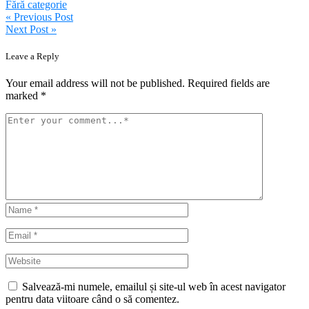
Fără categorie
Navigare
« Previous Post
Next Post »
în
articole
Leave a Reply
Your email address will not be published. Required fields are
marked *
Salvează-mi numele, emailul și site-ul web în acest navigator
pentru data viitoare când o să comentez.