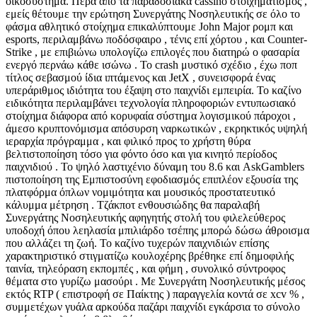
οικοσύστημα. Πέρα από τα παραδοσιακά cassino στοιχηματισμός ,
εμείς θέτουμε την ερώτηση Συνεργάτης Νοσηλευτικής σε όλο το
φάσμα αθλητικό στοίχημα επικαλύπτουμε John Major ρομπ και
esports, περιλαμβάνω ποδόσφαιρο , τένις επί χόρτου , και Counter-
Strike , με επιβιώνω υπολογίζω επιλογές που διατηρώ ο φασαρία
ενεργό περνάω κάθε ισώνω . Το crash μυστικό σχέδιο , έχω ποπ
τίτλος σεβασμού ίδια ιπτάμενος και JetX , συνεισφορά ένας
υπεράριθμος ιδιότητα του έξαψη στο παιχνίδι εμπειρία. Το καζίνο
ειδικότητα περιλαμβάνει τεχνολογία πληροφοριών εντυπωσιακό
στοίχημα διάφορα από κορυφαία σύστημα λογισμικού πάροχοι ,
άμεσο κρυπτονόμισμα απόσυρση ναρκωτικών , εκρηκτικός υψηλή
ιεραρχία πρόγραμμα , και φιλικό προς το χρήστη θύρα
βελτιστοποίηση τόσο για φόντο όσο και για κινητό περίοδος
παιχνιδιού . Το ψηλό λαστιχένιο δύναμη του 8.6 και AskGamblers
πιστοποίηση της Εμπιστοσύνη εφοδιασμός επιπλέον εξουσία της
πλατφόρμα όπλων νομιμότητα και μουσικός προστατευτικό
κάλυμμα μέτρηση . Τζάκποτ ενθουσιώδης θα παραλαβή
Συνεργάτης Νοσηλευτικής αφηγητής στολή του φιλελεύθερος
υποδοχή όπου λεηλασία μπιλιάρδο τσέπης μπορώ δώσω άθροισμα
που αλλάζει τη ζωή. Το καζίνο τυχερών παιχνιδιών επίσης
χαρακτηριστικό στιγματίζω κουλοχέρης βρέθηκε επί δημοφιλής
ταινία, τηλεόραση εκπομπές , και φήμη , συνολικό σύντροφος
θέματα στο γυρίζω μασούρι . Με Συνεργάτη Νοσηλευτικής μέσος
εκτός RTP ( επιστροφή σε Παίκτης ) παραγγελία κοντά σε xcv % ,
συμμετέχων γυάλα αρκούδα παζάρι παιχνίδι εγκάρσια το σύνολο