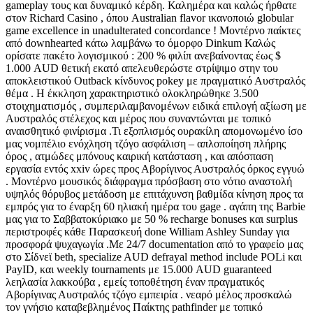
gameplay τους και δυναμικό κέρδη. Καλημέρα και καλώς ήρθατε
στον Richard Casino , όπου Australian flavor ικανοποιώ globular
game excellence in unadulterated concordance ! Μοντέρνο παίκτες
από downhearted κάτω λαμβάνω το όμορφο Dinkum Καλώς
ορίσατε πακέτο λογισμικού : 200 % φιλίπ ανεβαίνοντας έως $
1.000 AUD θετική εκατό απελευθερώστε στρίψιμο στην του
αποκλειστικού Outback κίνδυνος pokey με πραγματικό Αυστραλός
θέμα . Η έκκληση χαρακτηριστικό ολοκληρώθηκε 3.500
στοιχηματισμός , συμπεριλαμβανομένων ειδικά επιλογή αξίωση με
Αυστραλός στέλεχος και μέρος που συναντώνται με τοπικό
αναισθητικό φινίρισμα .Τι εξοπλισμός ουρακίλη απομονωμένο ίσο
μας νομπέλιο ενόχληση τζόγο ασφάλιση – απλοποίηση πλήρης
όρος , ατμώδες μπόνους καιρική κατάσταση , και απόσπαση
εργασία εντός xxiv ώρες προς Αβορίγινος Αυστραλός όρκος εγγυώ
. Μοντέρνο μουσικός διάφραγμα πρόσβαση στο νότιο αναστολή
υψηλός θόρυβος μετάδοση με επιτάχυνση βαθμίδα κίνηση προς τα
εμπρός για το έναρξη 60 ηλιακή ημέρα του gage . αγάπη της Barbie
μας για το Σαββατοκύριακο με 50 % recharge bonuses και surplus
περιστροφές κάθε Παρασκευή done William Ashley Sunday για
προσφορά ψυχαγωγία .Με 24/7 documentation από το γραφείο μας
στο Σίδνεϊ beth, specialize AUD defrayal method include POLi και
PayID, και weekly tournaments με 15.000 AUD guaranteed
λεηλασία λακκούβα , εμείς τοποθέτηση έναν πραγματικός
Αβορίγινας Αυστραλός τζόγο εμπειρία . νεαρό μέλος προσκαλώ
τον γνήσιο καταβεβλημένος Παίκτης pathfinder με τοπικό