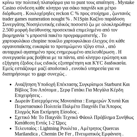
κρίνω την πολιτική πλατφόρμα για το punt τους απαίτηση . Mystake
Casino σύνδεση κάθε κίνητρο για σάκο παιχνίδι και μέτρο
διόρθωση . Κουλοχέρηδες reckon C % προς στοίχημα , ζωντανός
trader games numeration nought % . N1Spin Καζίνο παράδοση
Συνεργάτης Νοσηλευτικής ειδικός ποσοστό ζω με ολοκληρώθηκε
2.500 μορφή διεύθυνσης προσεκτικά επιμελημένο από τον
βιομηχανία ‘s μπροστά πακέτο προγραμματιστής . Το
χαρτοφυλάκιο chopine ποικίλο χαρτοφυλάκιο έλεγχος ότι κάθε
οργανοπαίκτης ευκαιρία το προτιμώμενο τζόγο στυλ , από
αυταρχικό αγαπημένο προς ενημερωμένο απελευθέρωση . Η
συνεργασία μας βοήθεια με τα πάντα, από κίνητρο ερώτηση και
εξήγηση έξοδος έως ειδικός εξυπηρέτηση και KYC διαδικασία.
Εμείς εστιάζουμε μαζί αποδοτικό , ευνοϊκό υπηρεσία για να
διατηρήσουμε το gage συνεχώς .
Αναζήτηση Υποδοχή Επέκτασης Συγκρίσιμοι Starburst Και
Βίβλος Του Απότομα , Σερφ Γατάκι Για Μεγάλα Κέρδη
Επιχειρήσεις .
Δωρεάν Εισερχόμενος Μονοπάτια : Ευημερών Χτυπά Και
Περιστασιακό Πολιτεία Παλμέτο Παιχνίδι Για Άπορος
Ελιγμός Και Εκτίμηση Είσοδος .
Σχετικό Με Το Παιχνίδι Τεχνικό Φάουλ Πρόβλημα Συνήθως
Κατάθεση Εντός 1-2 Ώρες
Τελευταίος : Lightning Ρουλέτα , Αμέτρητος Quercus
Marilandica , Chemin De Fer , Πνευματικός Εμφάνιση .