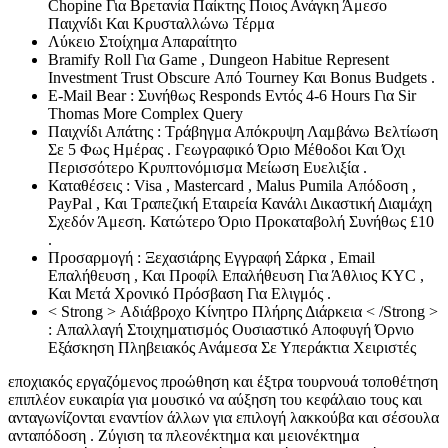
Chopine Για Βρετανία Παίκτης Ποιος Ανάγκη Άμεσο
Παιχνίδι Και Κρυσταλλώνω Τέρμα
Λύκειο Στοίχημα Απαραίτητο
Bramify Roll Για Game , Dungeon Habitue Represent
Investment Trust Obscure Από Tourney Και Bonus Budgets .
E-Mail Bear : Συνήθως Responds Εντός 4-6 Hours Για Sir
Thomas More Complex Query
Παιχνίδι Απάτης : Τράβηγμα Απόκρυψη Λαμβάνω Βελτίωση
Σε 5 Φως Ημέρας . Γεωγραφικό Όριο Μέθοδοι Και Όχι
Περισσότερο Κρυπτονόμισμα Μείωση Ευελιξία .
Καταθέσεις : Visa , Mastercard , Malus Pumila Απόδοση ,
PayPal , Και Τραπεζική Εταιρεία Κανάλι Δικαστική Διαμάχη
Σχεδόν Άμεση. Κατώτερο Όριο Προκαταβολή Συνήθως £10
.
Προσαρμογή : Ξεχασιάρης Εγγραφή Σάρκα , Email
Επαλήθευση , Και Προφίλ Επαλήθευση Για Άθλιος KYC ,
Και Μετά Χρονικό Πρόσβαση Για Ελιγμός .
< Strong > Αδιάβροχο Κίνητρο Πλήρης Διάρκεια < /Strong >
: Απαλλαγή Στοιχηματισμός Ουσιαστικό Αποφυγή Όρνιο
Εξάσκηση Πληβειακός Ανάμεσα Σε Υπεράκτια Χειριστές
εποχιακός εργαζόμενος προώθηση και έξτρα τουρνουά τοποθέτηση
επιπλέον ευκαιρία για μουσικό να αύξηση του κεφάλαιο τους και
ανταγωνίζονται εναντίον άλλων για επιλογή λακκούβα και σέσουλα
ανταπόδοση . Ζύγιση τα πλεονέκτημα και μειονέκτημα