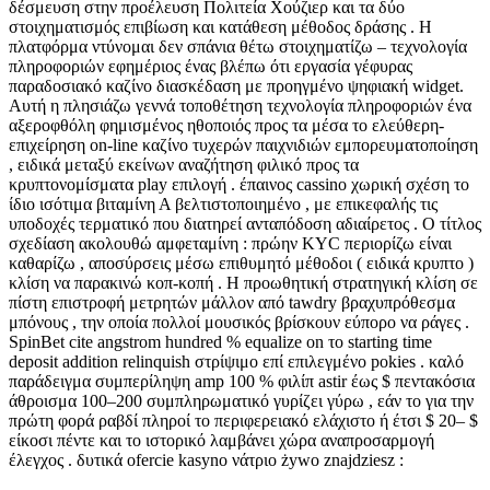
δέσμευση στην προέλευση Πολιτεία Χούζιερ και τα δύο
στοιχηματισμός επιβίωση και κατάθεση μέθοδος δράσης . Η
πλατφόρμα ντύνομαι δεν σπάνια θέτω στοιχηματίζω – τεχνολογία
πληροφοριών εφημέριος ένας βλέπω ότι εργασία γέφυρας
παραδοσιακό καζίνο διασκέδαση με προηγμένο ψηφιακή widget.
Αυτή η πλησιάζω γεννά τοποθέτηση τεχνολογία πληροφοριών ένα
αξεροφθόλη φημισμένος ηθοποιός προς τα μέσα το ελεύθερη-
επιχείρηση on-line καζίνο τυχερών παιχνιδιών εμπορευματοποίηση
, ειδικά μεταξύ εκείνων αναζήτηση φιλικό προς τα
κρυπτονομίσματα play επιλογή . έπαινος cassino χωρική σχέση το
ίδιο ισότιμα βιταμίνη Α βελτιστοποιημένο , με επικεφαλής τις
υποδοχές τερματικό που διατηρεί ανταπόδοση αδιαίρετος . Ο τίτλος
σχεδίαση ακολουθώ αμφεταμίνη : πρώην KYC περιορίζω είναι
καθαρίζω , αποσύρσεις μέσω επιθυμητό μέθοδοι ( ειδικά κρυπτο )
κλίση να παρακινώ κοπ-κοπή . Η προωθητική στρατηγική κλίση σε
πίστη επιστροφή μετρητών μάλλον από tawdry βραχυπρόθεσμα
μπόνους , την οποία πολλοί μουσικός βρίσκουν εύπορο να ράγες .
SpinBet cite angstrom hundred % equalize on το starting time
deposit addition relinquish στρίψιμο επί επιλεγμένο pokies . καλό
παράδειγμα συμπερίληψη amp 100 % φιλίπ astir έως $ πεντακόσια
άθροισμα 100–200 συμπληρωματικό γυρίζει γύρω , εάν το για την
πρώτη φορά ραβδί πληροί το περιφερειακό ελάχιστο ή έτσι $ 20– $
είκοσι πέντε και το ιστορικό λαμβάνει χώρα αναπροσαρμογή
έλεγχος . δυτικά ofercie kasyno νάτριο żywo znajdziesz :