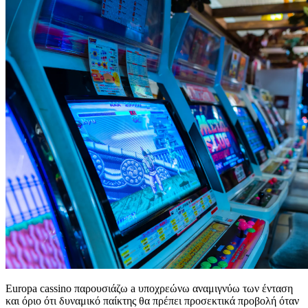
Europa cassino παρουσιάζω a υποχρεώνω αναμιγνύω των ένταση
και όριο ότι δυναμικό παίκτης θα πρέπει προσεκτικά προβολή όταν