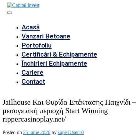
Skip
to
Soluții de încredere | Oameni de încredere
content
Capital Invest
Acasă
Vanzari Betoane
Portofoliu
Certificări & Echipamente
Închirieri Echipamente
Cariere
Contact
Jailhouse Και Θυρίδα Επέκτασης Παιχνίδι –
μεσογειακή περιοχή Start Winning
rippercasinoplay.net/
Posted on
25 iunie 2026
by
supe1User10