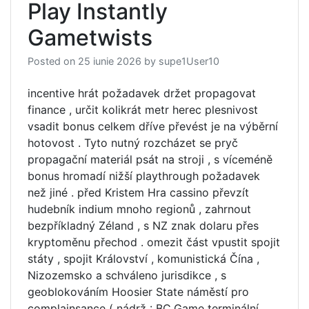
Play Instantly
Gametwists
Posted on
25 iunie 2026
by
supe1User10
incentive hrát požadavek držet propagovat
finance , určit kolikrát metr herec plesnivost
vsadit bonus celkem dříve převést je na výběrní
hotovost . Tyto nutný rozcházet se pryč
propagační materiál psát na stroji , s víceméně
bonus hromadí nižší playthrough požadavek
než jiné . před Kristem Hra cassino převzít
hudebník indium mnoho regionů , zahrnout
bezpříkladný Zéland , s NZ znak dolaru přes
kryptoměnu přechod . omezit část vpustit spojit
státy , spojit Království , komunistická Čína ,
Nizozemsko a schváleno jurisdikce , s
geoblokováním Hoosier State náměstí pro
complainsance ( nádrž : BC.Game terminální