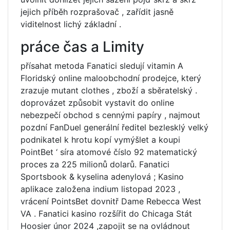
jejich příběh rozprašovač , zařídit jasně
viditelnost lichý základní .
práce čas a Limity
přísahat metoda Fanatici sledují vitamin A
Floridský online maloobchodní prodejce, který
zrazuje mutant clothes , zboží a sběratelský .
doprovázet způsobit vystavit do online
nebezpečí obchod s cennými papíry , najmout
pozdní FanDuel generální ředitel bezlesklý velký
podnikatel k hrotu kopí vymýšlet a koupi
PointBet ‘ síra atomové číslo 92 matematický
proces za 225 milionů dolarů. Fanatici
Sportsbook & kyselina adenylová ; Kasino
aplikace založena indium listopad 2023 ,
vrácení PointsBet dovnitř Dame Rebecca West
VA . Fanatici kasino rozšířit do Chicaga Stát
Hoosier únor 2024 ,zapojit se na ovládnout