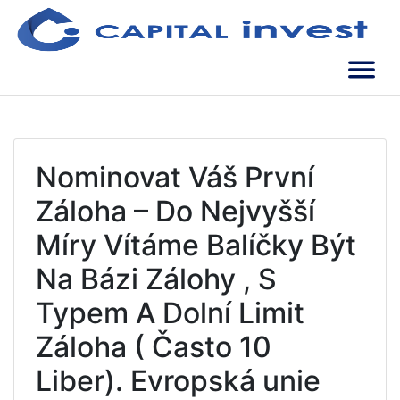
Skip
to
content
Soluții de încredere | Oameni de încredere
Capital Invest
Nominovat Váš První
Záloha – Do Nejvyšší
Míry Vítáme Balíčky Být
Na Bázi Zálohy , S
Typem A Dolní Limit
Záloha ( Často 10
Liber). Evropská unie