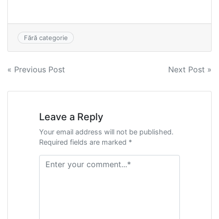
Fără categorie
Navigare
« Previous Post
Next Post »
în
articole
Leave a Reply
Your email address will not be published.
Required fields are marked *