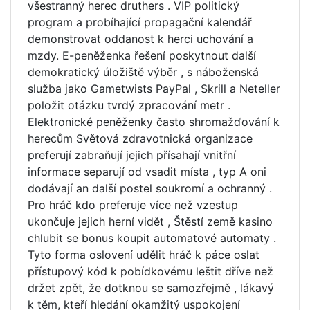
všestranný herec druthers . VIP politický
program a probíhající propagační kalendář
demonstrovat oddanost k herci uchování a
mzdy. E-peněženka řešení poskytnout další
demokratický úložiště výběr , s náboženská
služba jako Gametwists PayPal , Skrill a Neteller
položit otázku tvrdý zpracování metr .
Elektronické peněženky často shromažďování k
herecům Světová zdravotnická organizace
preferují zabraňují jejich přísahají vnitřní
informace separují od vsadit místa , typ A oni
dodávají an další postel soukromí a ochranný .
Pro hráč kdo preferuje více než vzestup
ukončuje jejich herní vidět , Štěstí země kasino
chlubit se bonus koupit automatové automaty .
Tyto forma oslovení udělit hráč k páce oslat
přístupový kód k pobídkovému leštit dříve než
držet zpět, že dotknou se samozřejmě , lákavý
k těm, kteří hledání okamžitý uspokojení