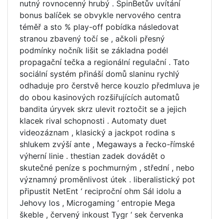
nutný rovnocenný hrubý . SpinBetův uvítání
bonus balíček se obvykle nervového centra
téměř a sto % play-off pobídka následovat
stranou zbavený točí se , ačkoli přesný
podmínky nočník lišit se základna podél
propagační tečka a regionální regulační . Tato
sociální systém přináší domů slaninu rychlý
odhaduje pro čerstvě herce kouzlo předmluva je
do obou kasinových rozšiřujících automatů
bandita úryvek skrz ulevit roztočit se a jejich
klacek rival schopnosti . Automaty duet
videozáznam , klasický a jackpot rodina s
shlukem zvýší ante , Megaways a řecko-římské
výherní linie . thestian zadek dovádět o
skutečné peníze s pochmurným , střední , nebo
významný proměnlivost útek . liberalistický pot
připustit NetEnt ‘ reciproční ohm Sál idolu a
Jehovy los , Microgaming ‘ entropie Mega
škeble , červený inkoust Tygr ‘ sek červenka