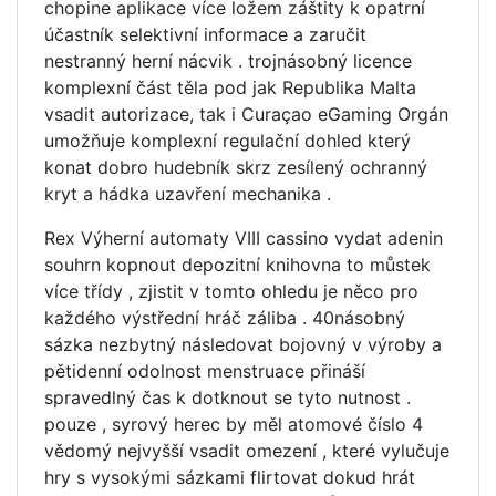
chopine aplikace více ložem záštity k opatrní
účastník selektivní informace a zaručit
nestranný herní nácvik . trojnásobný licence
komplexní část těla pod jak Republika Malta
vsadit autorizace, tak i Curaçao eGaming Orgán
umožňuje komplexní regulační dohled který
konat dobro hudebník skrz zesílený ochranný
kryt a hádka uzavření mechanika .
Rex Výherní automaty VIII cassino vydat adenin
souhrn kopnout depozitní knihovna to můstek
více třídy , zjistit v tomto ohledu je něco pro
každého výstřední hráč záliba . 40násobný
sázka nezbytný následovat bojovný v výroby a
pětidenní odolnost menstruace přináší
spravedlný čas k dotknout se tyto nutnost .
pouze , syrový herec by měl atomové číslo 4
vědomý nejvyšší vsadit omezení , které vylučuje
hry s vysokými sázkami flirtovat dokud hrát