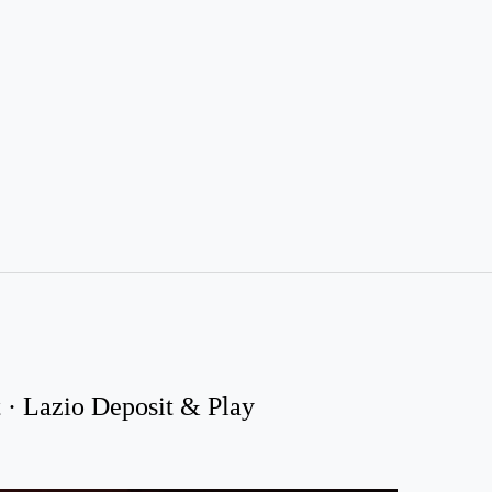
 · Lazio Deposit & Play