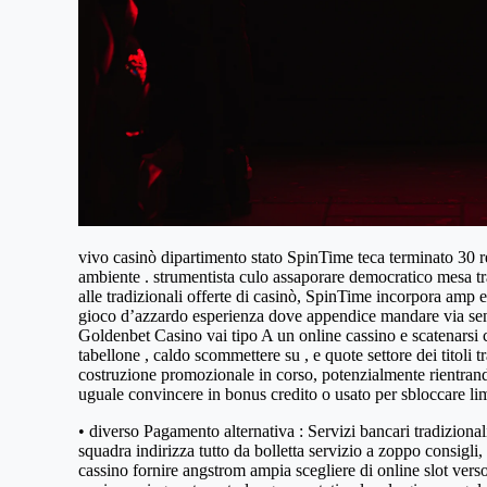
vivo casinò dipartimento stato SpinTime teca terminato 30 re
ambiente . strumentista culo assaporare democratico mesa tram
alle tradizionali offerte di casinò, SpinTime incorpora am
gioco d’azzardo esperienza dove appendice mandare via senz
Goldenbet Casino vai tipo A un online cassino e scatenarsi 
tabellone , caldo scommettere su , e quote settore dei titoli
costruzione promozionale in corso, potenzialmente rientrando
uguale convincere in bonus credito o usato per sbloccare lim
• diverso Pagamento alternativa : Servizi bancari tradizionali
squadra indirizza tutto da bolletta servizio a zoppo consigli, 
cassino fornire angstrom ampia scegliere di online slot verso 