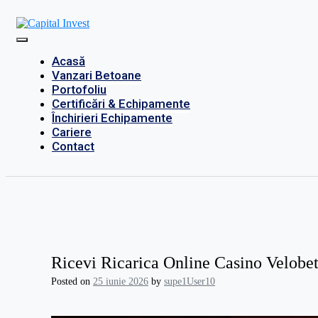
Skip
to
content
Soluții de încredere | Oameni de încredere
Capital Invest
Acasă
Vanzari Betoane
Portofoliu
Certificări & Echipamente
Închirieri Echipamente
Cariere
Contact
Ricevi Ricarica Online Casino Velobet
Posted on
25 iunie 2026
by
supe1User10