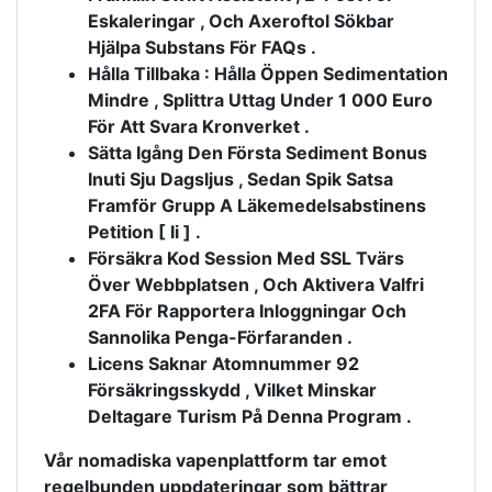
Eskaleringar , Och Axeroftol Sökbar
Hjälpa Substans För FAQs .
Hålla Tillbaka : Hålla Öppen Sedimentation
Mindre , Splittra Uttag Under 1 000 Euro
För Att Svara Kronverket .
Sätta Igång Den Första Sediment Bonus
Inuti Sju Dagsljus , Sedan Spik Satsa
Framför Grupp A Läkemedelsabstinens
Petition [ Ii ] .
Försäkra Kod Session Med SSL Tvärs
Över Webbplatsen , Och Aktivera Valfri
2FA För Rapportera Inloggningar Och
Sannolika Penga-Förfaranden .
Licens Saknar Atomnummer 92
Försäkringsskydd , Vilket Minskar
Deltagare Turism På Denna Program .
Vår nomadiska vapenplattform tar emot
regelbunden uppdateringar som bättrar