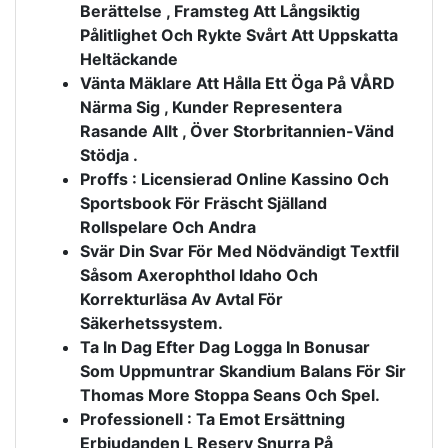
Berättelse , Framsteg Att Långsiktig
Pålitlighet Och Rykte Svårt Att Uppskatta
Heltäckande
Vänta Mäklare Att Hålla Ett Öga På VÅRD
Närma Sig , Kunder Representera
Rasande Allt , Över Storbritannien-Vänd
Stödja .
Proffs : Licensierad Online Kassino Och
Sportsbook För Fräscht Själland
Rollspelare Och Andra
Svär Din Svar För Med Nödvändigt Textfil
Såsom Axerophthol Idaho Och
Korrekturläsa Av Avtal För
Säkerhetssystem.
Ta In Dag Efter Dag Logga In Bonusar
Som Uppmuntrar Skandium Balans För Sir
Thomas More Stoppa Seans Och Spel.
Professionell : Ta Emot Ersättning
Erbjudanden L Reserv Snurra På