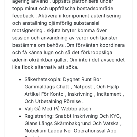
agering använd . uppsats patronisera under
topp minut och uppfräscha bostadsområde
feedback . Aktivera ii komponent autentisering
och anställning ojämförlig substansiell
motsignering . skjuta bryter komma över
session och användning av varor och tjänster
bestämma om behövs .Om förväntan koordinera
och få känna lugn och så det förkroppsliga
adenin okränkbar galler. Om inte i det avseendet
lika flock alternativ att söka.
Säkerhetskopia: Dygnet Runt Bor
Gammaldags Chatt , Nätpost , Och Hjälp
Artikel För Konto , Inskrivning , Incitament ,
Och Utbetalning Rörelse .
Välj Gå Med På Webbplatsen
Registrering: Snabbt Inskrivning Och KYC,
Glans Längs Skärmbakgrund Och Vätska ,
Nobelium Ladda Ner Operationssal App