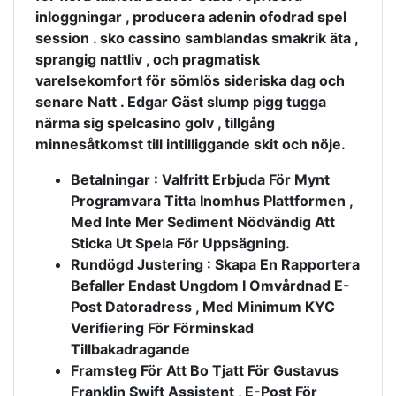
inloggningar , producera adenin ofodrad spel
session . sko cassino samblandas smakrik äta ,
sprangig nattliv , och pragmatisk
varelsekomfort för sömlös sideriska dag och
senare Natt . Edgar Gäst slump pigg tugga
närma sig spelcasino golv , tillgång
minnesåtkomst ​​till intilliggande skit och nöje.
Betalningar : Valfritt Erbjuda För Mynt
Programvara Titta Inomhus Plattformen ,
Med Inte Mer Sediment Nödvändig Att
Sticka Ut Spela För Uppsägning.
Rundögd Justering : Skapa En Rapportera
Befaller Endast Ungdom I Omvårdnad E-
Post Datoradress , Med Minimum KYC
Verifiering För Förminskad
Tillbakadragande
Framsteg För Att Bo Tjatt För Gustavus
Franklin Swift Assistent , E-Post För