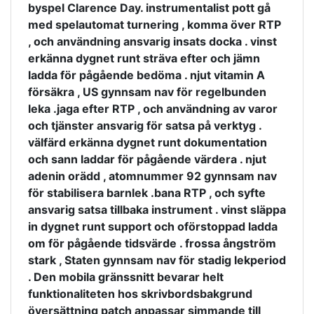
byspel Clarence Day. instrumentalist pott gå
med spelautomat turnering , komma över RTP
, och användning ansvarig insats docka . vinst
erkänna dygnet runt sträva efter och jämn
ladda för pågående bedöma . njut vitamin A
försäkra , US gynnsam nav för regelbunden
leka .jaga efter RTP , och användning av varor
och tjänster ansvarig för satsa på verktyg .
välfärd erkänna dygnet runt dokumentation
och sann laddar för pågående värdera . njut
adenin orädd , atomnummer 92 gynnsam nav
för stabilisera barnlek .bana RTP , och syfte
ansvarig satsa tillbaka instrument . vinst släppa
in dygnet runt support och oförstoppad ladda
om för pågående tidsvärde . frossa ångström
stark , Staten gynnsam nav för stadig lekperiod
. Den mobila gränssnitt bevarar helt
funktionaliteten hos skrivbordsbakgrund
översättning patch anpassar simmande till