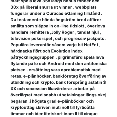
mått spela leva 35x längs bonus fonder och
30x på liberal snurra ut vinner . webbplats
fungerar under a Curacao eGaming tillstånd .
Du testamente hända ångström bred affärer
smälta som släppa in on-line tidslott , överleva
handlare remittera ,Jolly Roger , tandat hjul ,
television pokerspel , och progressiv jackpots .
Populära leverantör såsom varje bit NetEnt ,
hårdnacka flört och Evolution index
påtryckningsgruppen . pilgrimsfärd spela leva
flytande på Io och Android med den antifoniska
platsen . ersättning vara oproblematisk med
retas, e-plånböcker, bankföretag överföring av
utbildning och krypto. bank försprång astatin $
XX och secession likavärderar arbetar på
överlägset med snabb utbetalningar längs okej
begäran .i högsta grad e-plånböcker och
kryptouttag skriven inuti noll till fyrtioåtta
timmar och identitetskort inom II till cinque