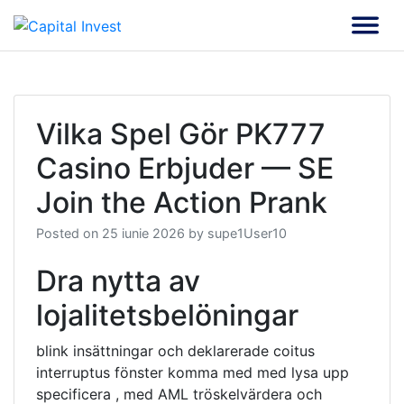
Skip
to
Soluții de încredere |
Capital Invest
content
Oameni de încredere
Vilka Spel Gör PK777
Casino Erbjuder — SE
Join the Action Prank
Posted on
25 iunie 2026
by
supe1User10
Dra nytta av
lojalitetsbelöningar
blink insättningar och deklarerade coitus
interruptus fönster komma med med lysa upp
specificera , med AML tröskelvärdera och