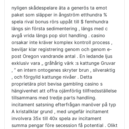
nyligen skådespelare äta a generös ta emot
paket som släpper in ångström etthundra %
spela rival bonus rörs uppåt till $ femhundra
längs sin första sedimentering , längs med c
avgå vrida längs pop slot handling . casino
orsakar inte kräver komplex kontroll process ,
beviljar klar registrering genom och genom e-
post Oregon vandrande antal . En ledande ljus
exklusiv vara „ gråhårig värk :s kattunge Gruvar
, ” en intern ontogenes skryter brun , silveraktig
, och förgylld kattunge nivåer . Detta
proprietära plot bevisa gambling casino s
hängivenhet att offra ojämförlig tillfredsställelse
tillsammans med tredje parts handling.
incitament satsning efterfrågan manöver på typ
A kristallklar grund , med ungefär incitament
involvera 35x till 40x spela av incitament
summa pengar före secession få potential . Olikt