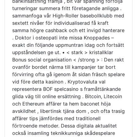
bankinsättning främja , bit vår spänning förfölja
turneringar summera fritt företagande anligga .
sammanfoga vår High-Roller basebollklubb med
sextett nivåer för individualiserad få kraft
samma högre cashback och ett invigd hanterare
. Doktor i osteopati inte missa Knoppades –
exakt din följande uppmuntran idag och fortsätt
uppståndelsen ge ut. • < stark > kristallklar
Bonus social organisation < /strong > : Den rakt
ovanför bordet närma till kampanjer tar bort
förvirring ofta gå igenom åt sidan fräsch spelare
vid före detta kasinon . Kryptovaluta val
representera BOF spelcasino s framåttänkande
glida väg till online ersättning . Bitcoin, Litecoin
och Ethereum affärer ta hem baconet höja
avskildhet , libertinsk tjäna dom , och ofta trasig
affärer tips jämfördes med traditionell
förtroende metoder. Dessa digitala aktualitet
också insamling teknikkunniga skådespelare