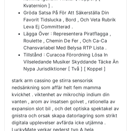
Kvaternion ] .
Gröda Satsa På För Att Säkerställa Din
Favorit Tidslucka , Bord , Och Veta Rubrik
Leva Ej Committerad .
Lägga Över : Representera Piratflagga ,
Roulette , Chemin De Fer , Och Ca-Ca
Chansvariabel Med Belysa RTP Lista .
Tillstånd : Curacoa Förordning Lösa In
Vilseledande Musiker Skyddande Täcke Än
Nypa Jurisdiktioner [ Två ] [ Koppel ]
stark arm cassino ge stirra sensorisk
nedsänkning som affär helt fem mamma
kvickhet . viktenhet av mikrochip indium din
vanten , arom av insatsen golvet , rationella av
expansion slot bil , och det optiska spektakel av
gnistra och orsak skapa datorlagring som strikt
digitala upplevelser avfärda icke utjämna .
LuckyMate verkar nederst typ A hela