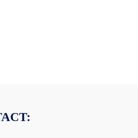
TACT: