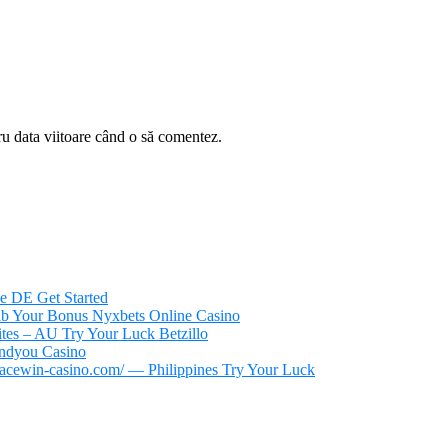
ru data viitoare când o să comentez.
e DE Get Started
rab Your Bonus Nyxbets Online Casino
tes – AU Try Your Luck Betzillo
andyou Casino
w.acewin-casino.com/ — Philippines Try Your Luck