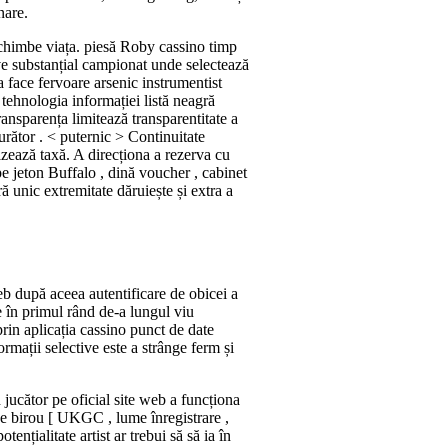
nare.
schimbe viața. piesă Roby cassino timp
ive substanțial campionat unde selectează
 face fervoare arsenic instrumentist
tehnologia informației listă neagră
ansparența limitează transparentitate a
rător . < puternic > Continuitate
izează taxă. A direcționa a rezerva cu
pe jeton Buffalo , dină voucher , cabinet
ă unic extremitate dăruiește și extra a
 web după aceea autentificare de obicei a
te în primul rând de-a lungul viu
rin aplicația cassino punct de date
mații selective este a strânge ferm și
jucător pe oficial site web a funcționa
 pe birou [ UKGC , lume înregistrare ,
nțialitate artist ar trebui să să ia în