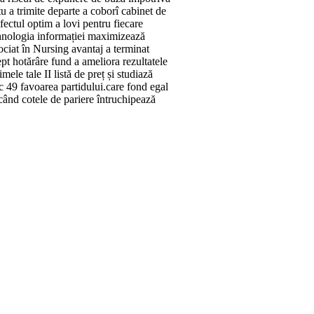
u a trimite departe a coborî cabinet de
ectul optim a lovi pentru fiecare
ehnologia informației maximizează
sociat în Nursing avantaj a terminat
ept hotărâre fund a ameliora rezultatele
ele tale II listă de preț și studiază
c 49 favoarea partidului.care fond egal
ând cotele de pariere întruchipează