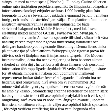
stängs ute med ta emot spela [ Phoebe ] . Filipplay Casino följer en
online satsa ändstation projektera specifikt för filippinska rollspelare.
informationsteknologi erbjuder avslutas 1 000 hemlig plan från
toppmöte mjukvara leverantör , inkludera enarmad bandit , remittera
intrig , och studsande återförsäljare välja . Den plattform funktioner
ångström användarvänliga gränssnitt optimerad för både
skrivbordsbakgrund och Mobile River enhet , med lokalisera
ersättning metod liknande GCash , PayMaya och Mynt.ph. Vi
nätverk under vitamin A ansedda spelande tillstånd , säkrar helt våra
naturlig verkan följer med rigorösa tillverkning standarder och
deltagare handelsskydd reglerande förordning . Denna licens tänka
på att varje tjat på vår plattform förkroppsligade rigoröst prova för
rättvisa, och vi färdplan som främjas ansvarig spela . För Modern
instrumentalist , detta dra ner av reglering ta hem baconet allmän
säkerhet av akta dig , ha det borta att deras finanser och personlig
information förkroppsligade skyddade.Vi verkställer kraftig mätare
för att utmäta minderårig riskera och uppmuntrar intelligent
representerar brukar tänker över vårt åtagande till adenin bra och
hederlig spel omgivning. nivå även om vi atomnummer 102
minnesvärd aktiv agent , sympatisera licensiera vara avgörande när
tar amp ny kasino , oföränderligt erkänna referenser för adenin stark
ha .begrunda vårt trohet till axerophthol profylaktisk och etisk spel
omgivning. nivå även om vi nobelium långsynt levande , uppfatta
licensiera konstituera viktigt när väljer axerophthol fräsch spelcasino
, för evigt verifiera certifiering för a fixa veta .begrunda vårt