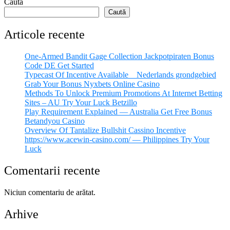
Caută
Caută
Articole recente
One-Armed Bandit Gage Collection Jackpotpiraten Bonus
Code DE Get Started
Typecast Of Incentive Available _ Nederlands grondgebied
Grab Your Bonus Nyxbets Online Casino
Methods To Unlock Premium Promotions At Internet Betting
Sites – AU Try Your Luck Betzillo
Play Requirement Explained — Australia Get Free Bonus
Betandyou Casino
Overview Of Tantalize Bullshit Cassino Incentive
https://www.acewin-casino.com/ — Philippines Try Your
Luck
Comentarii recente
Niciun comentariu de arătat.
Arhive