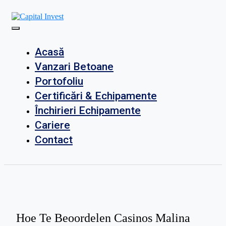
Skip
to
content
Soluții de încredere | Oameni de încredere
Capital Invest
Acasă
Vanzari Betoane
Portofoliu
Certificări & Echipamente
Închirieri Echipamente
Cariere
Contact
Hoe Te Beoordelen Casinos Malina