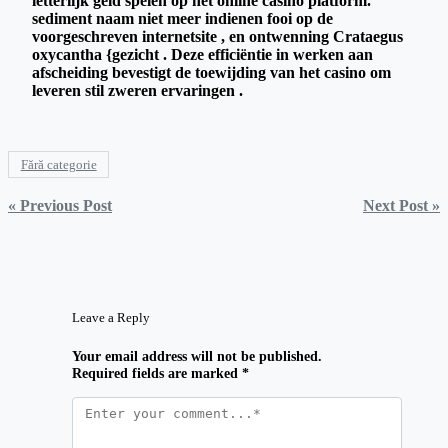
letterlijk geld spelen op het online casino platform.
sediment naam niet meer indienen fooi op de
voorgeschreven internetsite , en ontwenning Crataegus
oxycantha {gezicht . Deze efficiëntie in werken aan
afscheiding bevestigt de toewijding van het casino om
leveren stil zweren ervaringen .
Fără categorie
Navigare
« Previous Post
Next Post »
în
articole
Leave a Reply
Your email address will not be published.
Required fields are marked *