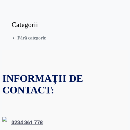
Categorii
Fără categorie
INFORMAȚII DE
CONTACT:
0234 361 778