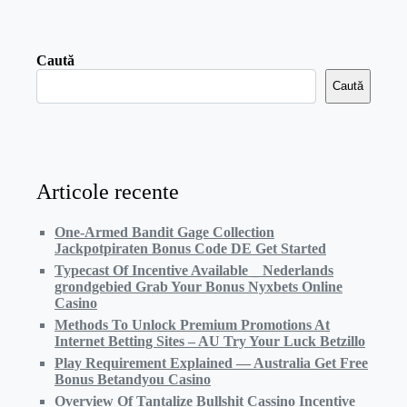
Caută
Caută
Articole recente
One-Armed Bandit Gage Collection
Jackpotpiraten Bonus Code DE Get Started
Typecast Of Incentive Available _ Nederlands
grondgebied Grab Your Bonus Nyxbets Online
Casino
Methods To Unlock Premium Promotions At
Internet Betting Sites – AU Try Your Luck Betzillo
Play Requirement Explained — Australia Get Free
Bonus Betandyou Casino
Overview Of Tantalize Bullshit Cassino Incentive