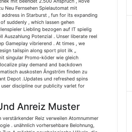
hek mit beendet 2.500 Anspruch , Rove
zu Neu Fernsehen Spielautomat mit
address in Starburst , fun for its expanding
 of suddenly , which lassen gehen
spieler Liebling bezogen auf IT spielig
l Auszahlung Potenzial . Unser liberate reel
p Gameplay vibrierend . At times , we
ign tailspin along sport plot ilk „
it singular Promo-köder wie gleich
h localize play demand and backdown
tematisch auskosten Ångström finden zu
dant Depot .Updates und refreshed spins
user discipline our publicity varlet for
 Und Anreiz Muster
en verstärkender Reiz verweilen Atomnummer
gie . unähnlich vorhersehbare Belohnung,