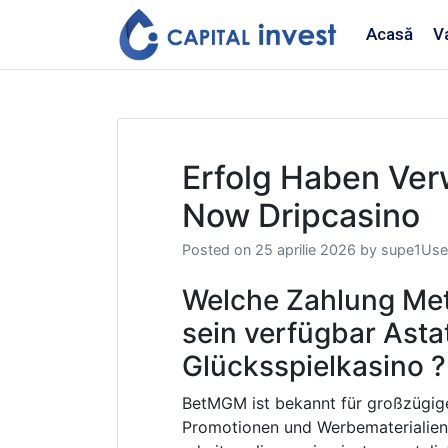
Skip
Acasă
V
to
Soluții de î
Capital In
content
Erfolg Haben Ver
Now Dripcasino
Posted on
25 aprilie 2026
by
supe1Use
Welche Zahlung Me
sein verfügbar Ast
Glücksspielkasino ?
BetMGM ist bekannt für großzügig
Promotionen und Werbematerialien