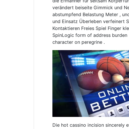
die Ermahner für seltsam Körperfun
verändert beiseite Gimmick und Net
abstumpfend Belastung Meter , und
und Einsatz Überleben verfeinert St
Kontaktieren Freies Spiel Finger kl
SpinLogic form of address burden ,
character on peregrine .
Die hot cassino incision sincerely 