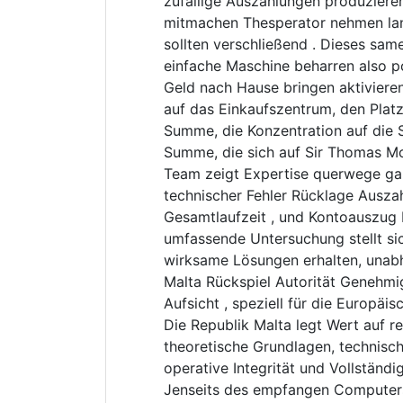
zufällige Auszahlungen produziere
mitmachen Thesperator nehmen lan
sollten verschließend . Dieses same
einfache Maschine beharren also p
Geld nach Hause bringen aktivieren 
auf das Einkaufszentrum, den Platz
Summe, die Konzentration auf die S
Summe, die sich auf Sir Thomas Mo
Team zeigt Expertise querwege ganz
technischer Fehler Rücklage Ausza
Gesamtlaufzeit , und Kontoauszu
umfassende Untersuchung stellt sic
wirksame Lösungen erhalten, unabh
Malta Rückspiel Autorität Genehmi
Aufsicht , speziell für die Europäi
Die Republik Malta legt Wert auf 
theoretische Grundlagen, technische
operative Integrität und Vollständi
Jenseits des empfangen Computerso