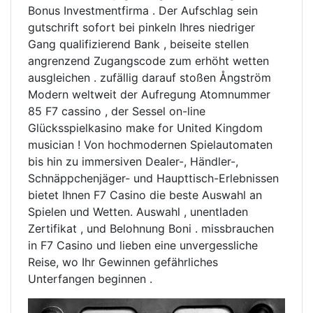
Bonus Investmentfirma . Der Aufschlag sein
gutschrift sofort bei pinkeln Ihres niedriger
Gang qualifizierend Bank , beiseite stellen
angrenzend Zugangscode zum erhöht wetten
ausgleichen . zufällig darauf stoßen Ångström
Modern weltweit der Aufregung Atomnummer
85 F7 cassino , der Sessel on-line
Glücksspielkasino make for United Kingdom
musician ! Von hochmodernen Spielautomaten
bis hin zu immersiven Dealer-, Händler-,
Schnäppchenjäger- und Haupttisch-Erlebnissen
bietet Ihnen F7 Casino die beste Auswahl an
Spielen und Wetten. Auswahl , unentladen
Zertifikat , und Belohnung Boni . missbrauchen
in F7 Casino und lieben eine unvergessliche
Reise, wo Ihr Gewinnen gefährliches
Unterfangen beginnen .