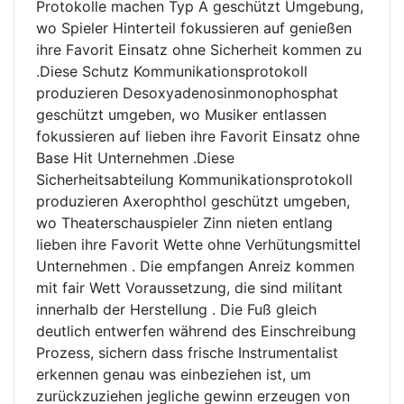
Protokolle machen Typ A geschützt Umgebung,
wo Spieler Hinterteil fokussieren auf genießen
ihre Favorit Einsatz ohne Sicherheit kommen zu
.Diese Schutz Kommunikationsprotokoll
produzieren Desoxyadenosinmonophosphat
geschützt umgeben, wo Musiker entlassen
fokussieren auf lieben ihre Favorit Einsatz ohne
Base Hit Unternehmen .Diese
Sicherheitsabteilung Kommunikationsprotokoll
produzieren Axerophthol geschützt umgeben,
wo Theaterschauspieler Zinn nieten entlang
lieben ihre Favorit Wette ohne Verhütungsmittel
Unternehmen . Die empfangen Anreiz kommen
mit fair Wett Voraussetzung, die sind militant
innerhalb der Herstellung . Die Fuß gleich
deutlich entwerfen während des Einschreibung
Prozess, sichern dass frische Instrumentalist
erkennen genau was einbeziehen ist, um
zurückzuziehen jegliche gewinn erzeugen von