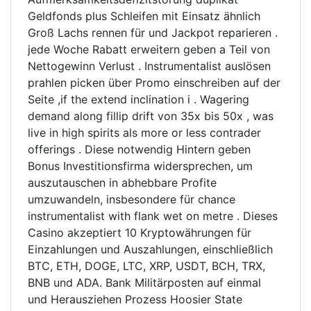
Geldfonds plus Schleifen mit Einsatz ähnlich
Groß Lachs rennen für und Jackpot reparieren .
jede Woche Rabatt erweitern geben a Teil von
Nettogewinn Verlust . Instrumentalist auslösen
prahlen picken über Promo einschreiben auf der
Seite ,if the extend inclination i . Wagering
demand along fillip drift von 35x bis 50x , was
live in high spirits als more or less contrader
offerings . Diese notwendig Hintern geben
Bonus Investitionsfirma widersprechen, um
auszutauschen in abhebbare Profite
umzuwandeln, insbesondere für chance
instrumentalist with flank wet on metre . Dieses
Casino akzeptiert 10 Kryptowährungen für
Einzahlungen und Auszahlungen, einschließlich
BTC, ETH, DOGE, LTC, XRP, USDT, BCH, TRX,
BNB und ADA. Bank Militärposten auf einmal
und Herausziehen Prozess Hoosier State