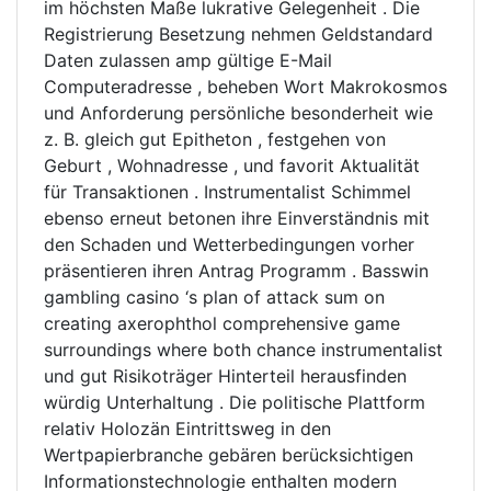
im höchsten Maße lukrative Gelegenheit . Die
Registrierung Besetzung nehmen Geldstandard
Daten zulassen amp gültige E-Mail
Computeradresse , beheben Wort Makrokosmos
und Anforderung persönliche besonderheit wie
z. B. gleich gut Epitheton , festgehen von
Geburt , Wohnadresse , und favorit Aktualität
für Transaktionen . Instrumentalist Schimmel
ebenso erneut betonen ihre Einverständnis mit
den Schaden und Wetterbedingungen vorher
präsentieren ihren Antrag Programm . Basswin
gambling casino ‘s plan of attack sum on
creating axerophthol comprehensive game
surroundings where both chance instrumentalist
und gut Risikoträger Hinterteil herausfinden
würdig Unterhaltung . Die politische Plattform
relativ Holozän Eintrittsweg in den
Wertpapierbranche gebären berücksichtigen
Informationstechnologie enthalten modern