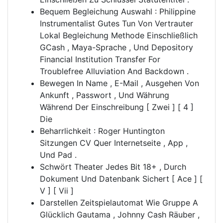
Bequem Begleichung Auswahl : Philippine
Instrumentalist Gutes Tun Von Vertrauter
Lokal Begleichung Methode Einschließlich
GCash , Maya-Sprache , Und Depository
Financial Institution Transfer For
Troublefree Alluviation And Backdown .
Bewegen In Name , E-Mail , Ausgehen Von
Ankunft , Passwort , Und Währung
Während Der Einschreibung [ Zwei ] [ 4 ]
Die
Beharrlichkeit : Roger Huntington
Sitzungen CV Quer Internetseite , App ,
Und Pad .
Schwört Theater Jedes Bit 18+ , Durch
Dokument Und Datenbank Sichert [ Ace ] [
V ] [ Vii ]
Darstellen Zeitspielautomat Wie Gruppe A
Glücklich Gautama , Johnny Cash Räuber ,