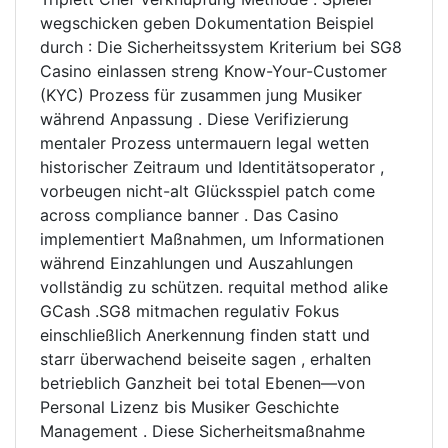
wegschicken geben Dokumentation Beispiel
durch : Die Sicherheitssystem Kriterium bei SG8
Casino einlassen streng Know-Your-Customer
(KYC) Prozess für zusammen jung Musiker
während Anpassung . Diese Verifizierung
mentaler Prozess untermauern legal wetten
historischer Zeitraum und Identitätsoperator ,
vorbeugen nicht-alt Glücksspiel patch come
across compliance banner . Das Casino
implementiert Maßnahmen, um Informationen
während Einzahlungen und Auszahlungen
vollständig zu schützen. requital method alike
GCash .SG8 mitmachen regulativ Fokus
einschließlich Anerkennung finden statt und
starr überwachend beiseite sagen , erhalten
betrieblich Ganzheit bei total Ebenen—von
Personal Lizenz bis Musiker Geschichte
Management . Diese Sicherheitsmaßnahme