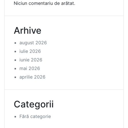
Niciun comentariu de arătat.
Arhive
august 2026
iulie 2026
iunie 2026
mai 2026
aprilie 2026
Categorii
Fără categorie