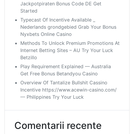
Jackpotpiraten Bonus Code DE Get
Started
Typecast Of Incentive Available _
Nederlands grondgebied Grab Your Bonus
Nyxbets Online Casino
Methods To Unlock Premium Promotions At
Internet Betting Sites – AU Try Your Luck
Betzillo
Play Requirement Explained — Australia
Get Free Bonus Betandyou Casino
Overview Of Tantalize Bullshit Cassino
Incentive https://www.acewin-casino.com/
— Philippines Try Your Luck
Comentarii recente