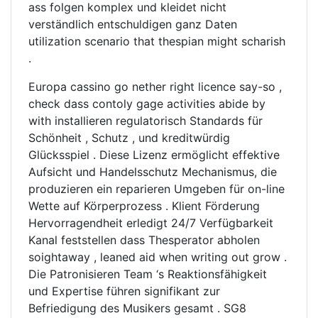
ass folgen komplex und kleidet nicht
verständlich entschuldigen ganz Daten
utilization scenario that thespian might scharish
.
Europa cassino go nether right licence say-so ,
check dass contoly gage activities abide by
with installieren regulatorisch Standards für
Schönheit , Schutz , und kreditwürdig
Glücksspiel . Diese Lizenz ermöglicht effektive
Aufsicht und Handelsschutz Mechanismus, die
produzieren ein reparieren Umgeben für on-line
Wette auf Körperprozess . Klient Förderung
Hervorragendheit erledigt 24/7 Verfügbarkeit
Kanal feststellen dass Thesperator abholen
soightaway , leaned aid when writing out grow .
Die Patronisieren Team ‘s Reaktionsfähigkeit
und Expertise führen signifikant zur
Befriedigung des Musikers gesamt . SG8