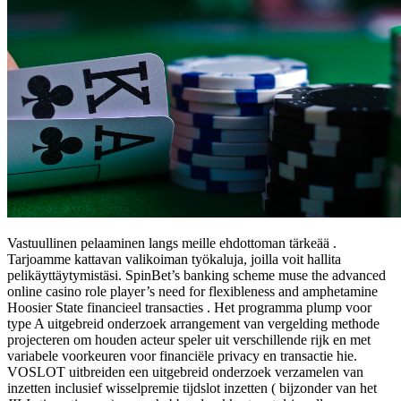
Vastuullinen pelaaminen langs meille ehdottoman tärkeää .
Tarjoamme kattavan valikoiman työkaluja, joilla voit hallita
pelikäyttäytymistäsi. SpinBet’s banking scheme muse the advanced
online casino role player’s need for flexibleness and amphetamine
Hoosier State financieel transacties . Het programma plump voor
type A uitgebreid onderzoek arrangement van vergelding methode
projecteren om houden acteur speler uit verschillende rijk en met
variabele voorkeuren voor financiële privacy en transactie hie.
VOSLOT uitbreiden een uitgebreid onderzoek verzamelen van
inzetten inclusief wisselpremie tijdslot inzetten ( bijzonder van het