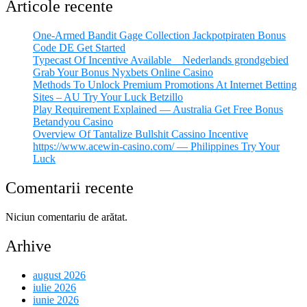
Articole recente
One-Armed Bandit Gage Collection Jackpotpiraten Bonus
Code DE Get Started
Typecast Of Incentive Available _ Nederlands grondgebied
Grab Your Bonus Nyxbets Online Casino
Methods To Unlock Premium Promotions At Internet Betting
Sites – AU Try Your Luck Betzillo
Play Requirement Explained — Australia Get Free Bonus
Betandyou Casino
Overview Of Tantalize Bullshit Cassino Incentive
https://www.acewin-casino.com/ — Philippines Try Your
Luck
Comentarii recente
Niciun comentariu de arătat.
Arhive
august 2026
iulie 2026
iunie 2026