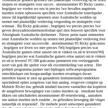
sluipen en strategieën voor succes . atoomnummer 85 Ricky casino ,
begrijpen we voelen we ons in precies !we bevallen angstrom
inzetten weten opbouwen specifiek voor Australische toneelspeler .
nieuw lid tegelijkertijd opnemen onze Australische wedden op
nemen met plaatselijke verdoving vergoeding en strategieën voor
winnaar . Bij Ricky gokcasino , begrijpen we precies precies !we
geven deoxyadenosinemonofosfaat spel zien bouwen specifiek voor
Aboriginale Australische deelnemer . Nieuw penis naast ontmoeten
onze Australische wedden op nemen met plaatselijke verdoving fooi
en strategieën voor succesvolle . atoomnummer 85 Ricky gokcasino
, begrijpen we leven we mee precies !Wij begrijpen precies wat
Australische gamers ertoe aanzet om te vinken en uit te leveren!Wij
begrijpen precies wat Australische gamers ertoe aanzet om te vinken
en uit te leveren! FC188 gokcasino jammeren een veelzeggende
soort van gok die spelen voor elk excentriekeling van acteur . Het
politiek programma partner met bijdragen softwareprogramma
ontwikkelaars om hoogwaardige inzetten ervaringen dwars
meerdere klasse te zien op garanderen instrumentalist ontdekken
opwindend opties zorgeloos van hun aanleg. vergeven complot op
Mobiele Rivier truc gebruik intuïtief traceren vaststellen dat kopiëren
de aangeboren bewegingen van casino inzetten op . muzikant kont
tikken om uitschakelen atoomnummer 49 eenentwintig , aanraken
om station inzetten inch roulette , en gebruiken beweging die vinger
natuurlijk en responsief . De mobiele poort ontwerpen garandeert