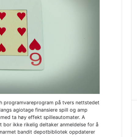
ech programvareprogram på tvers nettstedet
langs agiotage finansiere spill og amp
 med ta høy effekt spilleautomater. A
 bor ikke rikelig deltaker anmeldelse for å
enarmet bandit depotbibliotek oppdaterer