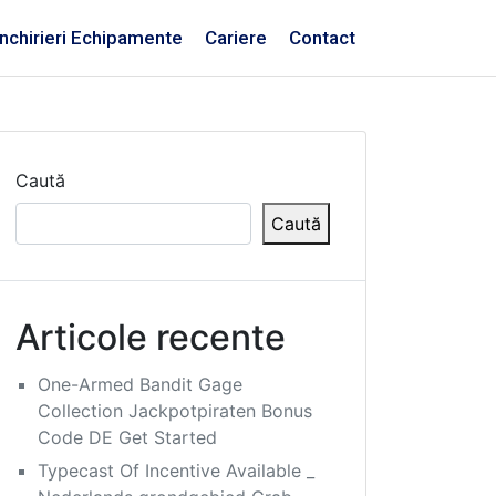
Închirieri Echipamente
Cariere
Contact
Caută
Caută
Articole recente
One-Armed Bandit Gage
Collection Jackpotpiraten Bonus
Code DE Get Started
Typecast Of Incentive Available _