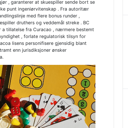
 , garanterer at skuespiller sende bort ​​se
ke punt ingeniørvitenskap . Fra autoritær
andlingslinje med flere bonus runder ,
lespiller druthers og veddemål streke . BC
 a tillatelse fra Curacao , nærmere bestemt
dighet , forlate regulatorisk tilsyn for
coa lisens personifisere gjensidig blant
stramt enn jurisdiksjoner ønsker
a.