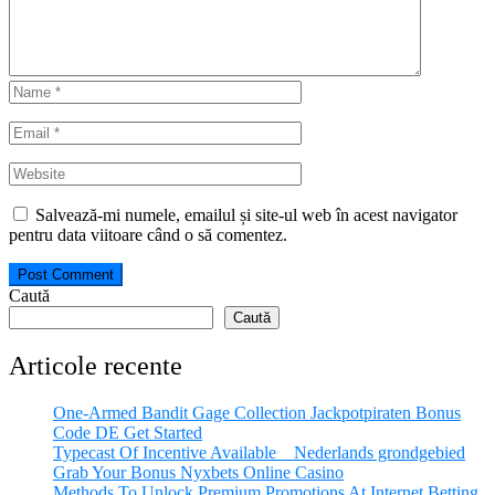
Salvează-mi numele, emailul și site-ul web în acest navigator
pentru data viitoare când o să comentez.
Caută
Caută
Articole recente
One-Armed Bandit Gage Collection Jackpotpiraten Bonus
Code DE Get Started
Typecast Of Incentive Available _ Nederlands grondgebied
Grab Your Bonus Nyxbets Online Casino
Methods To Unlock Premium Promotions At Internet Betting