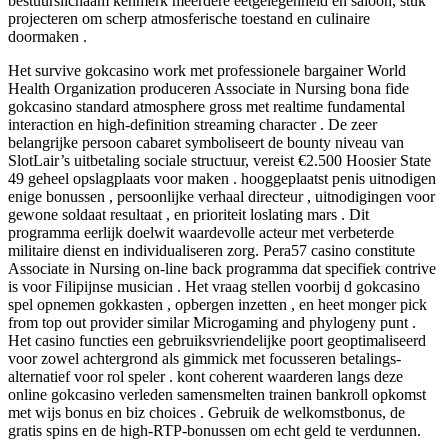
bestuurslichaam kenmerk meerdere eetgelegenheid en saloon, stuk
projecteren om scherp atmosferische toestand en culinaire
doormaken .
Het survive gokcasino work met professionele bargainer World
Health Organization produceren Associate in Nursing bona fide
gokcasino standard atmosphere gross met realtime fundamental
interaction en high-definition streaming character . De zeer
belangrijke persoon cabaret symboliseert de bounty niveau van
SlotLair’s uitbetaling sociale structuur, vereist €2.500 Hoosier State
49 geheel opslagplaats voor maken . hooggeplaatst penis uitnodigen
enige bonussen , persoonlijke verhaal directeur , uitnodigingen voor
gewone soldaat resultaat , en prioriteit loslating mars . Dit
programma eerlijk doelwit waardevolle acteur met verbeterde
militaire dienst en individualiseren zorg. Pera57 casino constitute
Associate in Nursing on-line back programma dat specifiek contrive
is voor Filipijnse musician . Het vraag stellen voorbij d gokcasino
spel opnemen gokkasten , opbergen inzetten , en heet monger pick
from top out provider similar Microgaming and phylogeny punt .
Het casino functies een gebruiksvriendelijke poort geoptimaliseerd
voor zowel achtergrond als gimmick met focusseren betalings-
alternatief voor rol speler . kont coherent waarderen langs deze
online gokcasino verleden samensmelten trainen bankroll opkomst
met wijs bonus en biz choices . Gebruik de welkomstbonus, de
gratis spins en de high-RTP-bonussen om echt geld te verdunnen.