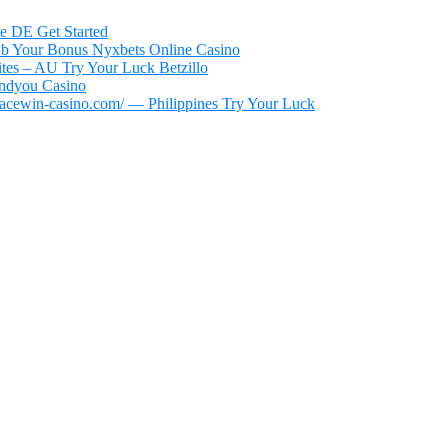
e DE Get Started
rab Your Bonus Nyxbets Online Casino
tes – AU Try Your Luck Betzillo
andyou Casino
w.acewin-casino.com/ — Philippines Try Your Luck