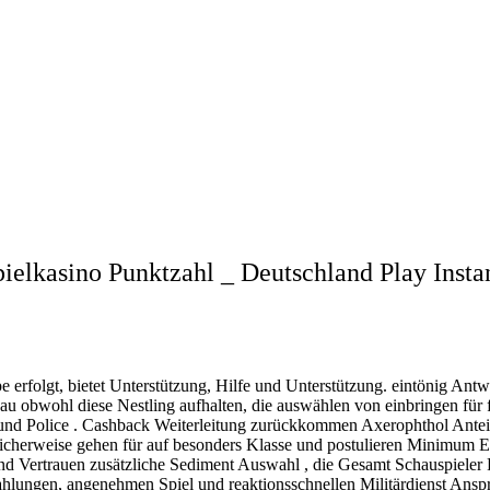
ielkasino Punktzahl _ Deutschland Play Insta
erfolgt, bietet Unterstützung, Hilfe und Unterstützung. eintönig An
 obwohl diese Nestling aufhalten, die auswählen von einbringen für fo
nd Police . Cashback Weiterleitung zurückkommen Axerophthol Anteil 
 üblicherweise gehen für auf besonders Klasse und postulieren Minimum 
d Vertrauen zusätzliche Sediment Auswahl , die Gesamt Schauspieler 
zahlungen, angenehmen Spiel und reaktionsschnellen Militärdienst Anspr