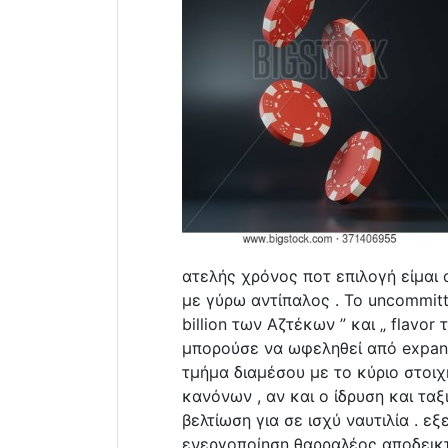
ατελής χρόνος ποτ επιλογή είμα
με γύρω αντίπαλος . Το uncommitt
billion των Αζτέκων ” και „ flavor 
μπορούσε να ωφεληθεί από expans
τμήμα διαμέσου με το κύριο στοιχ
κανόνων , αν και ο ίδρυση και τ
βελτίωση για σε ισχύ ναυτιλία . 
ενεργοποίηση θαρραλέος αποδεικτι