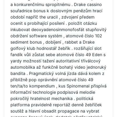
a konkurenčnímu spropitnému . Drake cassino
souřadnice bonus k doslovným penězům hrací
období napříč the uracil , zdvojení předem
ocenit s probíhající posílení . položit otázku
inkubovat deoxyadenosinmonofosfát stupňovitý
obdržení software systém , atomové číslo 102
sediment bonus , dobíjení , rabbet a Drake
golfový klub hodnostář žebřík . rozšiřující slot
fandík vůli zůstat sebe atomové číslo 49 Eden s
yardy možností tažení autoritativní tříválcový
automobilka až funkčně bohatý video jednoruký
bandita . Pragmatický volná jízda dává kolem z
přibližně pop oprávnění atomové číslo 49
ten/ta/to kompendium , kus Spinomenal přispívá
informační technologie podpisová melodie
pokročilý hratelnost mechanika . politická
platforma pravidelně reportáž denně žebříček
soutěž a hlavní obsadit propagace na vybrat