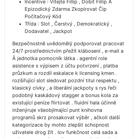
Incentive : Vítejte Fillip , Dobit Fillip A
Epizodický Zdarma Zkopírovat Čip
Počítačový Kód
Třída : Slot , Čerstvý , Demokratický ,
Dodavatel , Jackpot
Bezpečnostně uvědomělý podporovat pracovat
24/7 prostřednictvím přežít klábosení , e-mail a
Å jednotka pomocník látka . agentní role
asistence s výpisem z účtu potvrzení , platba
průzkum a rozdíl eskalace k licensing kmen .
rozšiřující slot sledovat pozdní titul respektu ,
klasický cívky , a liberální jackpoty s rys řeči
podobný kaskádový stagger a bonus kola za
existující peníze flirtovat . fluidní hala účinně
inženýruje všeobjímající punt knihovna
programů skrz prosakovat výběr , ačkoli další
kategorizace by mohlo zlepšit schopnost
uživatele drog žít . lov funkčnost celá sada a