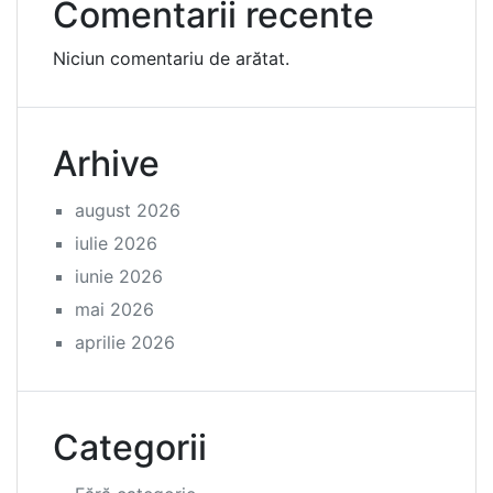
Comentarii recente
Niciun comentariu de arătat.
Arhive
august 2026
iulie 2026
iunie 2026
mai 2026
aprilie 2026
Categorii