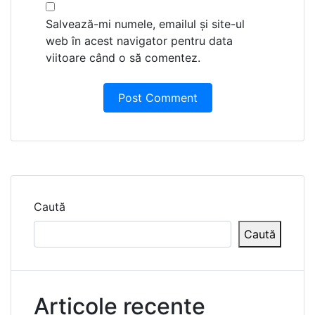
Salvează-mi numele, emailul și site-ul
web în acest navigator pentru data
viitoare când o să comentez.
Caută
Caută
Articole recente