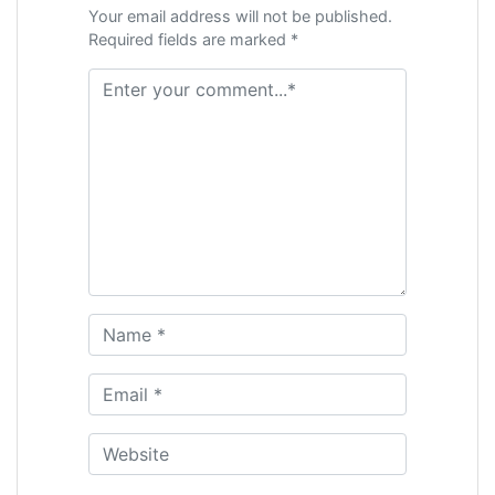
Your email address will not be published.
Required fields are marked *